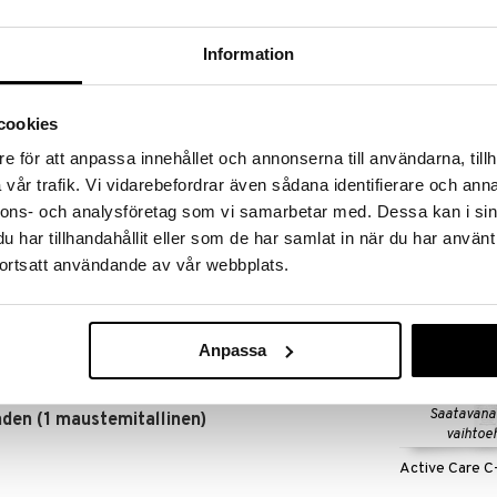
massa 31.8.2026 asti mutta ole nopea -
otteesi voivat päästä loppumaan!
i ale-löydöt »
Information
cookies
C-vitamin ask
askorbiinihappopulveri liukenee nopeasti veteen. Se
e för att anpassa innehållet och annonserna till användarna, tillh
muut markkinoilla olevat ja siinä on ehdottomasti
HELHETSHÄLSA
vår trafik. Vi vidarebefordrar även sådana identifierare och anna
oopassa eikä Kiinassa kuten useimmat muut
15,90
€
nnons- och analysföretag som vi samarbetar med. Dessa kan i sin
har tillhandahållit eller som de har samlat in när du har använt
ortsatt användande av vår webbplats.
a ei tule ylittää. Ravintolisää ei tule käyttää
. Säilytetään pienten lasten ulottumattomissa.
Anpassa
Saatavana
den (1 maustemitallinen)
vaihtoe
Active Care C