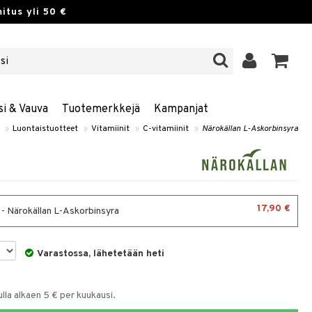
itus yli 50 €
si & Vauva
Tuotemerkkejä
Kampanjat
»
Luontaistuotteet
»
Vitamiinit
»
C-vitamiinit
»
Närokällan L-Askorbinsyra
17,90 €
 - Närokällan L-Askorbinsyra
Varastossa, lähetetään heti
la alkaen 5 € per kuukausi.