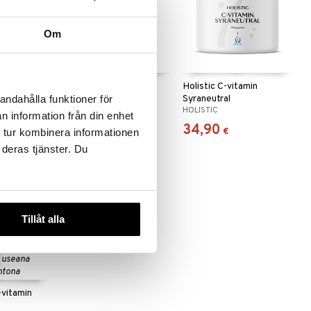
Om
orbat
Alpha Plus C-Vitamin
Holistic C-vitamin
1000mg
Syraneutral
andahålla funktioner för
ALPHA PLUS
HOLISTIC
n information från din enhet
8,62
34,90
(
11,49
€
)
€
€
 tur kombinera informationen
 deras tjänster. Du
Tillåt alla
 useana
htona
-vitamin