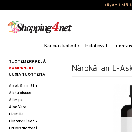
Täydellisiä 
Kauneudenhoito
Piilolinssit
Luontai
TUOTEMERKKEJÄ
Närokällan L-As
KAMPANJAT
UUSIA TUOTTEITA
Aivot & silmät
Alakuloisuus
Muisti
Allergia
Rasvahapot
Aloe Vera
Silmät
Eläimille
Elintarvikkeet
Erikoistuotteet
Hedelmät & pähkinät