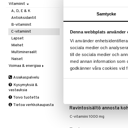
Ale on voi
Vitamiinit
Kivunlievitys
Juomat
C-vitamiini
Verisuonia vahvistavat
suosikkitu
Muuta
Kuidut
Estävä & helpottava
A, D, E & K
Näe kaikk
Samtycke
Valoterapia
Puhdistus
Korva & nenä & kurkku
Antioksidantit
Ruuansulatus
Muut
B-vitamiinit
Tuotetieto
Suolisto
Valkosipuli
C-vitamiinit
Denna webbplats använder 
Viruksiin
Lapset
Parasta mahdollista laatua oleva 
Vi använder enhetsidentifierar
imeytyy helpommin kuin useimmat 
Yskään
Miehet
sociala medier och analysera 
paras laatu, se valmistetaan Eur
Multimineraalit
valmisteet.
till de sociala medier och a
Naiset
med annan information som du 
Annostus
Voimaa & energiaa
godkänner våra cookies vid f
1 mm päivittäin.
Ginseng
Asiakaspalvelu
Ravintolisä. Suositeltua päiväannost
Muut
monipuolisen ravinnon korvikkeena
Kysymyksiä &
Q-10
vastauksia
Ainesosat
Ruusunjuuri
Toivo tuotetta
Askorbiinihappo
Schizandra
Tietoa verkkokaupasta
Suorituskyky
Ravintosisältö annosta koh
C-vitamiini 1000 mg