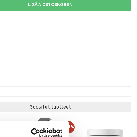
LISÄÄ OSTOSKORIIN
Suositut tuotteet
kampanja
-25%