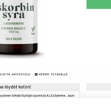
RJOITA ARVOSTELU
KERRO YSTÄVÄLLE
a löydöt kotiin!
isuuteen tehdä löytöjä suuresta ALEstamme. Juuri
mme suuren valikoiman jännittäviä tuotteita
a hinnoilla!