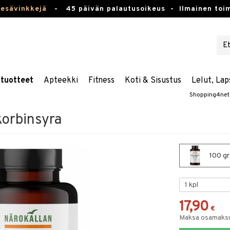
kesävinkkejä
-
45 päivän palautusoikeus -
Ilmainen toim
stuotteet
Apteekki
Fitness
Koti & Sisustus
Lelut, Lap
Shopping4net
korbinsyra
100 gr
17,90
€
Maksa osamaksul