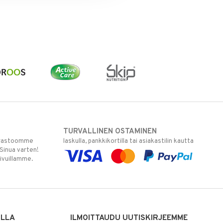
TURVALLINEN OSTAMINEN
varastoomme
laskulla, pankkikortilla tai asiakastilin kautta
 Sinua varten!
sivuillamme.
ILLA
ILMOITTAUDU UUTISKIRJEEMME