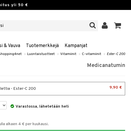
itus yli 50 €
si & Vauva
Tuotemerkkejä
Kampanjat
Shopping4net
»
Luontaistuotteet
»
Vitamiinit
»
C-vitamiinit
»
Ester-C 200
Medicanatumin
9,90 €
lettia - Ester-C 200
Varastossa, lähetetään heti
la alkaen 4 € per kuukausi.