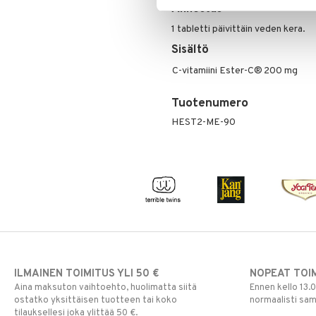
Annostus
1 tabletti päivittäin veden kera.
Sisältö
C-vitamiini Ester-C®
200 mg
Tuotenumero
HEST2-ME-90
ILMAINEN TOIMITUS YLI 50 €
NOPEAT TOI
Aina maksuton vaihtoehto, huolimatta siitä
Ennen kello 13.
ostatko yksittäisen tuotteen tai koko
normaalisti sa
tilauksellesi joka ylittää 50 €.