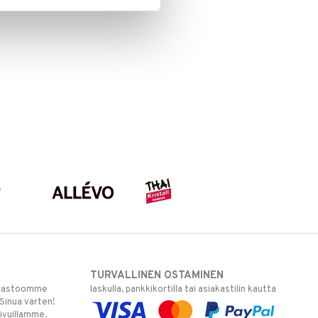
TURVALLINEN OSTAMINEN
varastoomme
laskulla, pankkikortilla tai asiakastilin kautta
 Sinua varten!
sivuillamme.