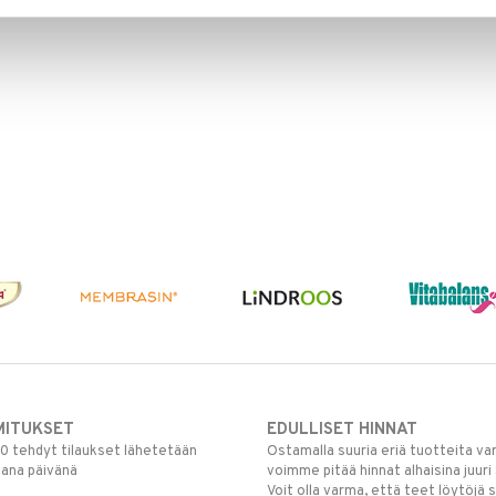
MITUKSET
EDULLISET HINNAT
00 tehdyt tilaukset lähetetään
Ostamalla suuria eriä tuotteita 
mana päivänä
voimme pitää hinnat alhaisina juuri
Voit olla varma, että teet löytöjä 