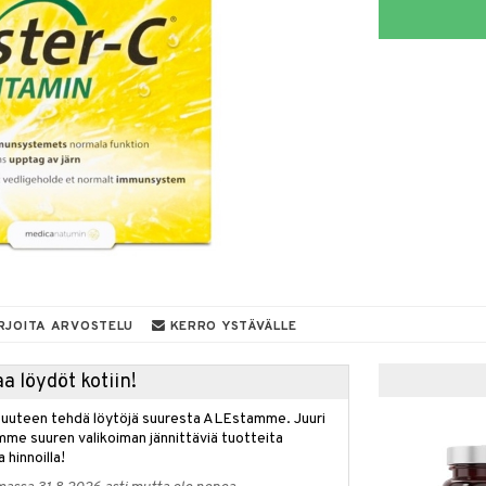
RJOITA ARVOSTELU
KERRO YSTÄVÄLLE
a löydöt kotiin!
isuuteen tehdä löytöjä suuresta ALEstamme. Juuri
mme suuren valikoiman jännittäviä tuotteita
a hinnoilla!