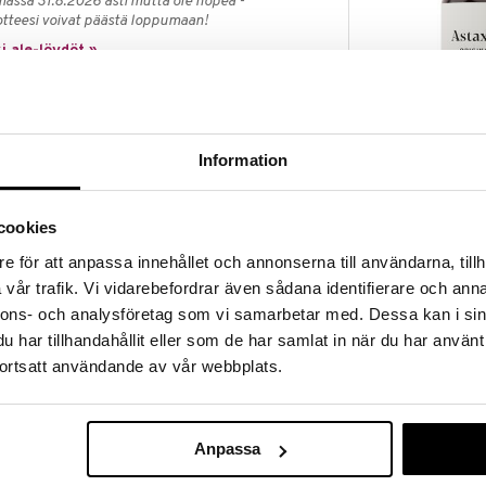
massa 31.8.2026 asti mutta ole nopea -
otteesi voivat päästä loppumaan!
i ale-löydöt »
Saatavana
vaihtoe
Astaxin
Information
ASTAXIN
ini joka koostuu patentoidusta kalsiumaskorbaatin
25,01
sen koostumuksen antaa nopean ja pitkäkestoisen C-
alk.
appotasoltaan normaali ja siksi sitä voivat käyttää
cookies
atsa. Sen lisäksi Ester-C 200 mg on vahvistettu
e för att anpassa innehållet och annonserna till användarna, tillh
.
vår trafik. Vi vidarebefordrar även sådana identifierare och anna
ita toimintoja:
nnons- och analysföretag som vi samarbetar med. Dessa kan i sin
har tillhandahållit eller som de har samlat in när du har använt
ä hyväkseen rautaa
ortsatt användande av vår webbplats.
vaativaa treenausta ennen ja sen jälkeen
normaalina säilyttämiseen
een hapettumisen aiheuttaman stressiltä.
aliin muodostumiseen sekä normaaleihin toimintoihin
issa
Anpassa
loppuunpalamisen tunnetta.