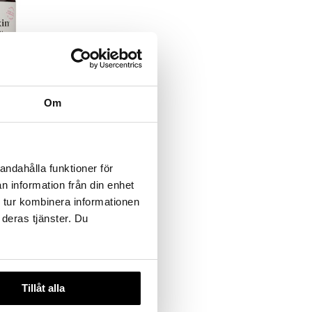
 useana
htona
Om
€
andahålla funktioner för
n information från din enhet
 tur kombinera informationen
 deras tjänster. Du
Tillåt alla