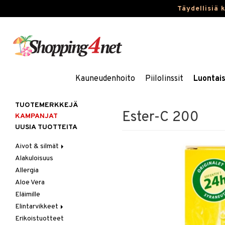
Täydellisiä 
Kauneudenhoito
Piilolinssit
Luontai
TUOTEMERKKEJÄ
Ester-C 200
KAMPANJAT
UUSIA TUOTTEITA
Aivot & silmät
Alakuloisuus
Muisti
Allergia
Rasvahapot
Aloe Vera
Silmät
Eläimille
Elintarvikkeet
Erikoistuotteet
Hedelmät & pähkinät