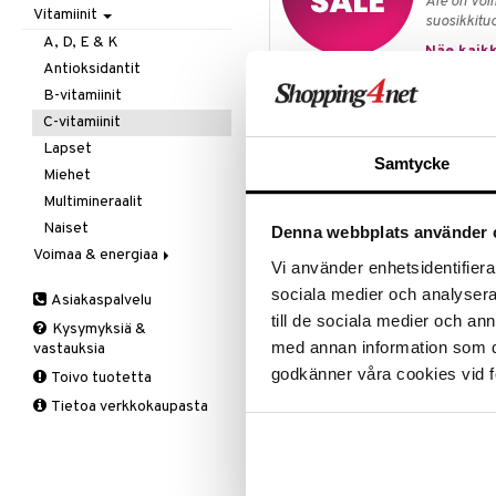
Ale on voi
Vitamiinit
Kivunlievitys
Juomat
C-vitamiini
Verisuonia vahvistavat
suosikkitu
Muuta
Kuidut
Estävä & helpottava
A, D, E & K
Näe kaikk
Valoterapia
Puhdistus
Korva & nenä & kurkku
Antioksidantit
Ruuansulatus
Muut
B-vitamiinit
Tuotetieto
Suolisto
Valkosipuli
C-vitamiinit
Viruksiin
Lapset
Samtycke
Yskään
Miehet
Ester-C 200 mg on super C-vitami
Multimineraalit
muodosta, joka kiitos sen erityi
Naiset
vitamiinin imeytymisen. Tuote on h
Denna webbplats använder 
myös henkilöt, joilla on herkkä v
Voimaa & energiaa
Vi använder enhetsidentifierar
bioflavonoideilla sitrushedelmistä
Ginseng
sociala medier och analysera 
Asiakaspalvelu
Muut
Ester-C 200 mg-tuotteella on use
till de sociala medier och a
Kysymyksiä &
Q-10
med annan information som du 
vastauksia
Parantaa kehon kykyä käyttä
Ruusunjuuri
godkänner våra cookies vid f
Toivo tuotetta
Tukee immuunisysteemiä sekä 
Schizandra
Osallistuu immuunisysteemin 
Tietoa verkkokaupasta
Suorituskyky
Osallistuu solujen suojaamis
Osallistuu kollageenin norma
luustossa, rustossa ja hampa
Voi vähentää väsymyksen ja 