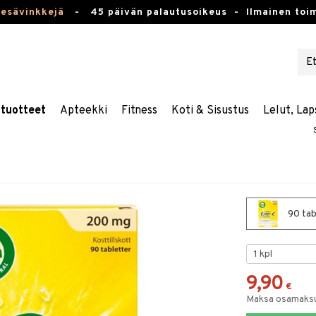
kesävinkkejä
-
45 päivän palautusoikeus -
Ilmainen toim
stuotteet
Apteekki
Fitness
Koti & Sisustus
Lelut, Lap
90 tab
9,90
€
Maksa osamaksul