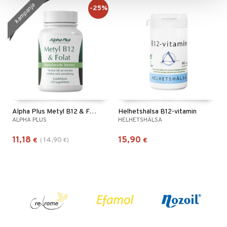
kampanja
-25%
Alpha Plus Metyl B12 & Folat
Helhetshälsa B12-vitamin
ALPHA PLUS
HELHETSHÄLSA
11,18
15,90
14,90
€
(
€
)
€