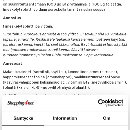
on suunniteltu antamaan 1000 µg B12-vitamiinia ja 400 µg folaattia.
Imeskelytabletti voidaan pureskella tai antaa sulaa suussa.
 energiaa
Annostus
g
spalvelu
1 imeskelytabletti päivittäin.
Suositeltua vuorokausiannosta ei saa ylittää. Ei sovellu alle 18-vuotiaille
ksiä & vastauksia
lapsille ja nuorille. Keskustele lääkärisi kanssa ennen tuotteen käyttöä,
jos olet raskaana, imetät tai saat lääkehoitoa. Ravintolisää ei tule käyttää
tuotetta
monipuolisen ruokavalion korvikkeena. Säilytä kuivassa
uuri
huoneenlämmössä ja lasten ulottumattomissa. Sopii vegaaneille.
 verkkokaupasta
ndra
Ainesosat
Makeutusaineet (sorbitoli, ksylitoli), luonnollinen aromi (sitruuna),
uskyky
happamuudensäätöaine (omenahappo), paakkuuntumisenestoaine
(kasvirasvahappojen kalsiumsuolat), vitamiini B12 (metyylikobalamiini),
folaatti (kalsium-L-5'-metyylitetrahydrofolaatti).
Sisältö per vuorokausiannos, 1 tabletti (DRI%)
B12-vitamiini (metyylikobalamiini) 1000 µg (40000%)
Foolihappo (MTHF) 400 µg (200%)
*DRI = Päivittäinen vertailusaanti
Samtycke
Information
Om
Tuotenumero