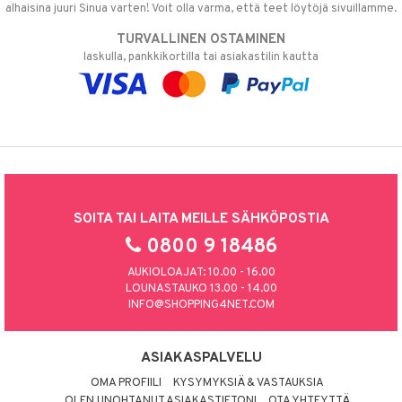
alhaisina juuri Sinua varten! Voit olla varma, että teet löytöjä sivuillamme.
TURVALLINEN OSTAMINEN
laskulla, pankkikortilla tai asiakastilin kautta
SOITA TAI LAITA MEILLE SÄHKÖPOSTIA
0800 9 18486
AUKIOLOAJAT: 10.00 - 16.00
LOUNASTAUKO 13.00 - 14.00
INFO@SHOPPING4NET.COM
ASIAKASPALVELU
OMA PROFIILI
KYSYMYKSIÄ & VASTAUKSIA
OLEN UNOHTANUT ASIAKASTIETONI
OTA YHTEYTTÄ