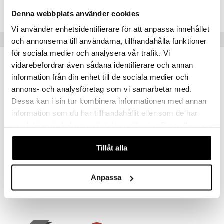
HRGM3-UF-90
Denna webbplats använder cookies
Vi använder enhetsidentifierare för att anpassa innehållet
Suositut tuotteet
och annonserna till användarna, tillhandahålla funktioner
för sociala medier och analysera vår trafik. Vi
vidarebefordrar även sådana identifierare och annan
information från din enhet till de sociala medier och
annons- och analysföretag som vi samarbetar med.
Dessa kan i sin tur kombinera informationen med annan
information som du har tillhandahållit eller som de har
samlat in när du har använt deras tjänster. Du godkänner
våra cookies vid fortsatt användande av vår webbplats.
Tillåt alla
Saatavana useana vaihtoehtona
B-vitaminkomplex
Holistic Mega B-komplex
HELHETSHÄLSA
HOLISTIC
Anpassa
14,90
15,90
alk.
€
€