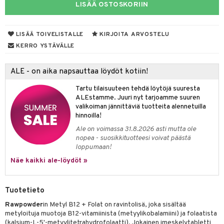
LISÄÄ OSTOSKORIIN
yt
verisuonet
ie
t
ood
talon kuorinta
 terveydenhuoltoa
poltto
rolia alentavat
LISÄÄ TOIVELISTALLE
KIRJOITA ARVOSTELU
KERRO YSTÄVÄLLE
talovoiteet
uolisto
rasvahapot
ta
inen
hiuspuu
ostuttimet
uutta säätelevät
ALE - on aika napsauttaa löydöt kotiin!
t
riset rasvahapot
evitys
t
iini
Tartu tilaisuuteen tehdä löytöjä suuresta
ALEstamme. Juuri nyt tarjoamme suuren
nia vahvistavat
 & helpottava
 & K
valikoiman jännittäviä tuotteita alennetuilla
hinnoilla!
apia
tus
& nenä & kurkku
idantit
Ale on voimassa 31.8.2026 asti mutta ole
nopea - suosikkituotteesi voivat päästä
ulatus
miinit
loppumaan!
o
puli
iinit
Näe kaikki ale-löydöt »
n
Tuotetieto
Rawpowder
in Metyl B12 + Folat on ravintolisä, joka sisältää
neraalit
metyloituja muotoja B12-vitamiinista (metyylikobalamiini) ja folaatista
(kalsium-L-5'-metyylitetrahydrofolaatti). Jokainen imeskelytabletti