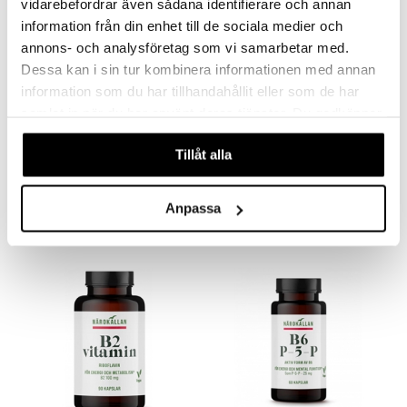
vidarebefordrar även sådana identifierare och annan
information från din enhet till de sociala medier och
annons- och analysföretag som vi samarbetar med.
Dessa kan i sin tur kombinera informationen med annan
information som du har tillhandahållit eller som de har
samlat in när du har använt deras tjänster. Du godkänner
våra cookies vid fortsatt användande av vår webbplats.
Närokällan Aktiv B Komplex
Närokällan B1 250 mg
Tillåt alla
NÄROKÄLLAN
NÄROKÄLLAN
32,05
16,90
€
€
Anpassa