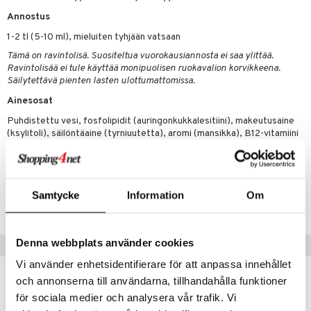
Annostus
 energiaa
1-2 tl (5-10 ml), mieluiten tyhjään vatsaan
g
Tämä on ravintolisä. Suositeltua vuorokausiannosta ei saa ylittää.
spalvelu
Ravintolisää ei tule käyttää monipuolisen ruokavalion korvikkeena.
Säilytettävä pienten lasten ulottumattomissa.
ksiä & vastauksia
Ainesosat
tuotetta
Puhdistettu vesi, fosfolipidit (auringonkukkalesitiini), makeutusaine
uuri
(ksylitoli), säilöntäaine (tyrniuutetta), aromi (mansikka), B12-vitamiini
 verkkokaupasta
(adenosyylikobalamiini, metyylikobalamiini).
ndra
uskyky
Tuotenumero
Samtycke
Information
Om
HNRN6-QK-250
Denna webbplats använder cookies
Vinkkejä sinulle
Vi använder enhetsidentifierare för att anpassa innehållet
och annonserna till användarna, tillhandahålla funktioner
för sociala medier och analysera vår trafik. Vi