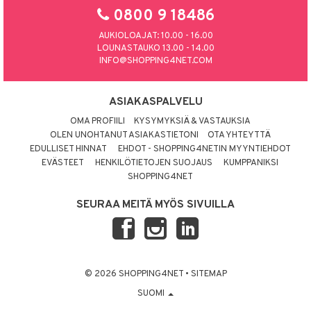
0800 9 18486
AUKIOLOAJAT: 10.00 - 16.00
LOUNASTAUKO 13.00 - 14.00
INFO@SHOPPING4NET.COM
ASIAKASPALVELU
OMA PROFIILI
KYSYMYKSIÄ & VASTAUKSIA
OLEN UNOHTANUT ASIAKASTIETONI
OTA YHTEYTTÄ
EDULLISET HINNAT
EHDOT - SHOPPING4NETIN MYYNTIEHDOT
EVÄSTEET
HENKILÖTIETOJEN SUOJAUS
KUMPPANIKSI
SHOPPING4NET
SEURAA MEITÄ MYÖS SIVUILLA
© 2026 SHOPPING4NET
•
SITEMAP
SUOMI