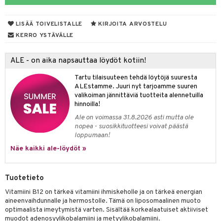
yt
verisuonet
ie
t
ood
LISÄÄ TOIVELISTALLE
KIRJOITA ARVOSTELU
talon kuorinta
 terveydenhuoltoa
poltto
rolia alentavat
KERRO YSTÄVÄLLE
talovoiteet
uolisto
rasvahapot
ta
ALE - on aika napsauttaa löydöt kotiin!
inen
hiuspuu
ostuttimet
uutta säätelevät
Tartu tilaisuuteen tehdä löytöjä suuresta
t
riset rasvahapot
evitys
t
iini
ALEstamme. Juuri nyt tarjoamme suuren
valikoiman jännittäviä tuotteita alennetuilla
nia vahvistavat
 & helpottava
 & K
hinnoilla!
Ale on voimassa 31.8.2026 asti mutta ole
apia
tus
& nenä & kurkku
idantit
nopea - suosikkituotteesi voivat päästä
loppumaan!
ulatus
miinit
Näe kaikki ale-löydöt »
o
puli
iinit
n
Tuotetieto
Vitamiini B12 on tärkeä vitamiini ihmiskeholle ja on tärkeä energian
aineenvaihdunnalle ja hermostolle. Tämä on liposomaalinen muoto
neraalit
optimaalista imeytymistä varten. Sisältää korkealaatuiset aktiiviset
muodot adenosyylikobalamiini ja metyylikobalamiini.