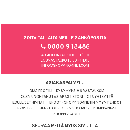
SOITA TAI LAITA MEILLE SÄHKÖPOSTIA
0800 9 18486
AUKIOLOAJAT: 10.00 - 16.00
LOUNASTAUKO 13.00 - 14.00
INFO@SHOPPING4NET.COM
ASIAKASPALVELU
OMA PROFIILI
KYSYMYKSIÄ & VASTAUKSIA
OLEN UNOHTANUT ASIAKASTIETONI
OTA YHTEYTTÄ
EDULLISET HINNAT
EHDOT - SHOPPING4NETIN MYYNTIEHDOT
EVÄSTEET
HENKILÖTIETOJEN SUOJAUS
KUMPPANIKSI
SHOPPING4NET
SEURAA MEITÄ MYÖS SIVUILLA