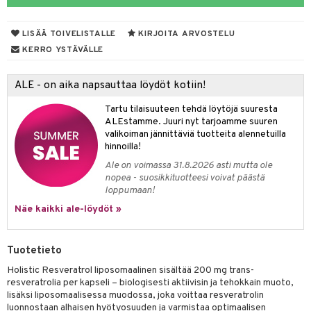
yt
verisuonet
ie
t
ood
LISÄÄ TOIVELISTALLE
KIRJOITA ARVOSTELU
talon kuorinta
 terveydenhuoltoa
poltto
rolia alentavat
KERRO YSTÄVÄLLE
talovoiteet
uolisto
rasvahapot
ta
ALE - on aika napsauttaa löydöt kotiin!
inen
hiuspuu
ostuttimet
uutta säätelevät
Tartu tilaisuuteen tehdä löytöjä suuresta
t
riset rasvahapot
evitys
t
iini
ALEstamme. Juuri nyt tarjoamme suuren
valikoiman jännittäviä tuotteita alennetuilla
nia vahvistavat
 & helpottava
 & K
hinnoilla!
Ale on voimassa 31.8.2026 asti mutta ole
apia
tus
& nenä & kurkku
sidantit
nopea - suosikkituotteesi voivat päästä
loppumaan!
ulatus
iinit
Näe kaikki ale-löydöt »
o
puli
iinit
n
Tuotetieto
Holistic Resveratrol liposomaalinen sisältää 200 mg trans-
resveratrolia per kapseli – biologisesti aktiivisin ja tehokkain muoto,
neraalit
lisäksi liposomaalisessa muodossa, joka voittaa resveratrolin
luonnostaan alhaisen hyötyosuuden ja varmistaa optimaalisen