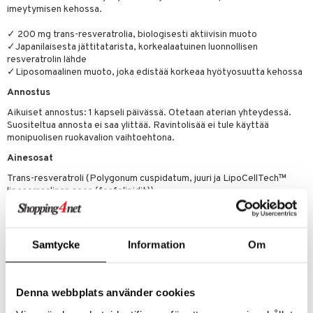
imeytymisen kehossa.
 energiaa
✓ 200 mg trans-resveratrolia, biologisesti aktiivisin muoto
✓Japanilaisesta jättitatarista, korkealaatuinen luonnollisen
g
resveratrolin lähde
spalvelu
✓Liposomaalinen muoto, joka edistää korkeaa hyötyosuutta kehossa
ksiä & vastauksia
Annostus
Aikuiset annostus: 1 kapseli päivässä. Otetaan aterian yhteydessä.
tuotetta
Suositeltua annosta ei saa ylittää. Ravintolisää ei tule käyttää
uuri
monipuolisen ruokavalion vaihtoehtona.
 verkkokaupasta
ndra
Ainesosat
uskyky
Trans-resveratroli (Polygonum cuspidatum, juuri ja LipoCellTech™
liposomaalinen seos (fosfolipidit)),
Täyteaine (riisijauho),
Kasviskapseli (hypromelloosi),
Paakkuuntumisenestoaine (MCT-öljyjauhe, piidioksidi)
Samtycke
Information
Om
"Sisältää per;1 kapseli, Trans-resveratroli;200 mg"
Tuotenumero
Denna webbplats använder cookies
HHR00-HL-30