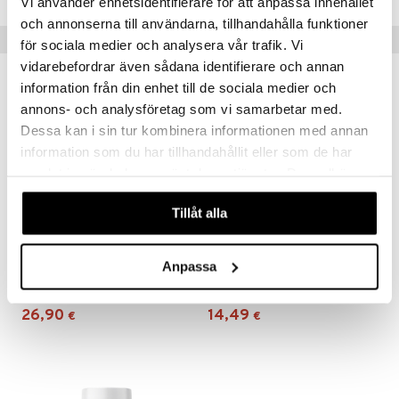
Vi använder enhetsidentifierare för att anpassa innehållet
och annonserna till användarna, tillhandahålla funktioner
Vinkkejä sinulle
för sociala medier och analysera vår trafik. Vi
vidarebefordrar även sådana identifierare och annan
information från din enhet till de sociala medier och
annons- och analysföretag som vi samarbetar med.
Dessa kan i sin tur kombinera informationen med annan
information som du har tillhandahållit eller som de har
samlat in när du har använt deras tjänster. Du godkänner
våra cookies vid fortsatt användande av vår webbplats.
Tillåt alla
Holistic LactoVitalis PRO
Anpassa
Holistic Magnesium 120mg
HOLISTIC
HOLISTIC
26,90
14,49
€
€