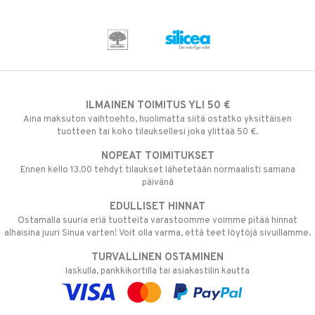
ILMAINEN TOIMITUS YLI 50 €
Aina maksuton vaihtoehto, huolimatta siitä ostatko yksittäisen
tuotteen tai koko tilauksellesi joka ylittää 50 €.
NOPEAT TOIMITUKSET
Ennen kello 13.00 tehdyt tilaukset lähetetään normaalisti samana
päivänä
EDULLISET HINNAT
Ostamalla suuria eriä tuotteita varastoomme voimme pitää hinnat
alhaisina juuri Sinua varten! Voit olla varma, että teet löytöjä sivuillamme.
TURVALLINEN OSTAMINEN
laskulla, pankkikortilla tai asiakastilin kautta