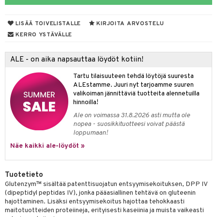
yt
verisuonet
ie
t
ood
LISÄÄ TOIVELISTALLE
KIRJOITA ARVOSTELU
talon kuorinta
 terveydenhuoltoa
poltto
rolia alentavat
KERRO YSTÄVÄLLE
talovoiteet
uolisto
rasvahapot
ta
ALE - on aika napsauttaa löydöt kotiin!
hiuspuu
ostuttimet
uutta säätelevät
Tartu tilaisuuteen tehdä löytöjä suuresta
riset rasvahapot
evitys
t
ALEstamme. Juuri nyt tarjoamme suuren
valikoiman jännittäviä tuotteita alennetuilla
nia vahvistavat
hinnoilla!
Ale on voimassa 31.8.2026 asti mutta ole
apia
tus
nopea - suosikkituotteesi voivat päästä
loppumaan!
ulatus
Näe kaikki ale-löydöt »
o
inen
Tuotetieto
Glutenzym™ sisältää patenttisuojatun entsyymisekoituksen, DPP IV
t
iini
(dipeptidyl peptidas IV), jonka pääasiallinen tehtävä on gluteenin
hajottaminen. Lisäksi entsyymisekoitus hajottaa tehokkaasti
 energiaa
 & helpottava
 & K
maitotuotteiden proteiineja, erityisesti kaseiinia ja muista vaikeasti