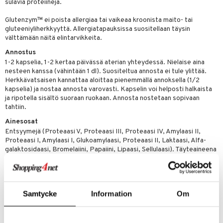
sulavia proteiineja.
& nenä & kurkku
idantit
g
spalvelu
Glutenzym™ ei poista allergiaa tai vaikeaa kroonista maito- tai
iinit
ksiä & vastauksia
gluteeniyliherkkyyttä. Allergiatapauksissa suositellaan täysin
välttämään näitä elintarvikkeita.
puli
iinit
tuotetta
Annostus
n
uuri
1-2 kapselia, 1-2 kertaa päivässä aterian yhteydessä. Nielaise aina
 verkkokaupasta
nesteen kanssa (vähintään 1 dl). Suositeltua annosta ei tule ylittää.
ndra
Herkkävatsaisen kannattaa aloittaa pienemmällä annoksella (1/2
kapselia) ja nostaa annosta varovasti. Kapselin voi helposti halkaista
neraalit
uskyky
ja ripotella sisältö suoraan ruokaan. Annosta nostetaan sopivaan
tahtiin.
Ainesosat
Entsyymejä (Proteaasi V, Proteaasi III, Proteaasi IV, Amylaasi II,
Proteaasi I, Amylaasi I, Glukoamylaasi, Proteaasi II, Laktaasi, Alfa-
galaktosidaasi, Bromelaiini, Papaiini, Lipaasi, Sellulaasi). Täyteaineena
maissista saatava maltodekstriini. Kasvipohjainen selluloosasta
valmistettu kapseli.
Tuotenumero
Samtycke
Information
Om
HG00L-HH-60