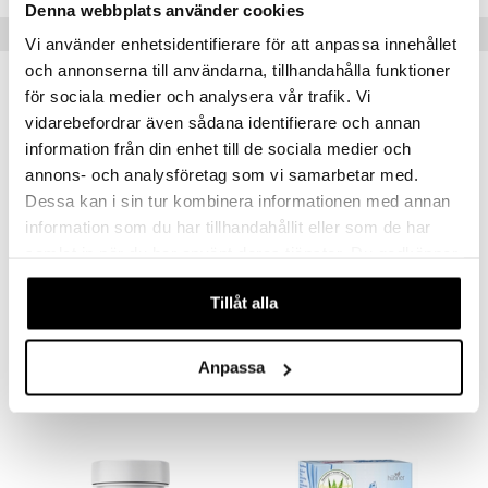
Denna webbplats använder cookies
Suositut tuotteet
Vi använder enhetsidentifierare för att anpassa innehållet
och annonserna till användarna, tillhandahålla funktioner
för sociala medier och analysera vår trafik. Vi
vidarebefordrar även sådana identifierare och annan
information från din enhet till de sociala medier och
annons- och analysföretag som vi samarbetar med.
Dessa kan i sin tur kombinera informationen med annan
information som du har tillhandahållit eller som de har
samlat in när du har använt deras tjänster. Du godkänner
Saatavana useana vaihtoehtona
Saatavana useana vaihtoehtona
våra cookies vid fortsatt användande av vår webbplats.
Tillåt alla
Helazym
Digest
HELHETSHÄLSA
HELHETSHÄLSA
Anpassa
23,01
15,07
alk.
€
alk.
€