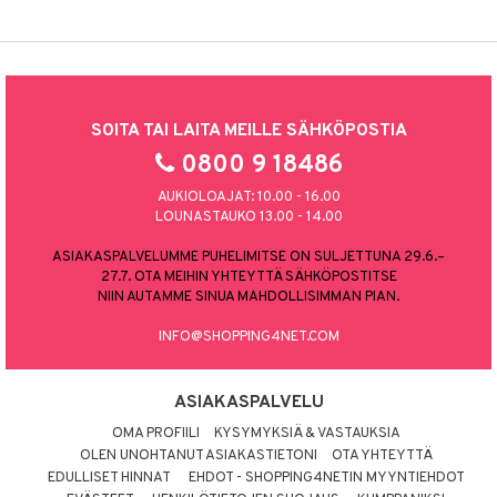
SOITA TAI LAITA MEILLE SÄHKÖPOSTIA
0800 9 18486
AUKIOLOAJAT: 10.00 - 16.00
LOUNASTAUKO 13.00 - 14.00
ASIAKASPALVELUMME PUHELIMITSE ON SULJETTUNA 29.6.–
27.7. OTA MEIHIN YHTEYTTÄ SÄHKÖPOSTITSE
NIIN AUTAMME SINUA MAHDOLLISIMMAN PIAN.
INFO@SHOPPING4NET.COM
ASIAKASPALVELU
OMA PROFIILI
KYSYMYKSIÄ & VASTAUKSIA
OLEN UNOHTANUT ASIAKASTIETONI
OTA YHTEYTTÄ
EDULLISET HINNAT
EHDOT - SHOPPING4NETIN MYYNTIEHDOT