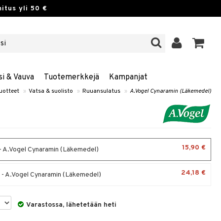
itus yli 50 €
si & Vauva
Tuotemerkkejä
Kampanjat
uotteet
»
Vatsa & suolisto
»
Ruuansulatus
»
A.Vogel Cynaramin (Läkemedel)
15,90 €
- A.Vogel Cynaramin (Läkemedel)
24,18 €
 - A.Vogel Cynaramin (Läkemedel)
Varastossa, lähetetään heti