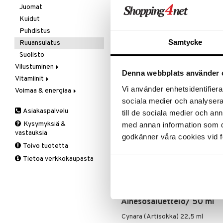
Ale on voi
Kivunlievitys
Juomat
Verisuonia vahvistavat
suosikkitu
Muuta
Kuidut
Näe kaikk
Valoterapia
Puhdistus
Samtycke
Ruuansulatus
Tuotetieto
Suolisto
Vilustuminen
Aine lievästi korkeiden verirasvo
Denna webbplats använder 
Tilapäisiin ruuansulatusongelmii
Vitamiinit
C-vitamiini
Vi använder enhetsidentifierar
Voimaa & energiaa
Estävä & helpottava
A, D, E & K
VINKKI: Täydennä mielellään Molk
sociala medier och analysera 
Korva & nenä & kurkku
Antioksidantit
Ginseng
Asiakaspalvelu
Ainetta ei ole testattu lääkkeille
till de sociala medier och a
Muut
B-vitamiinit
Muut
Kysymyksiä &
med annan information som du 
Annostus
Valkosipuli
C-vitamiinit
Q-10
vastauksia
godkänner våra cookies vid f
Viruksiin
Lapset
Ruusunjuuri
Aikuiset ja lapset yli 12 vuotta:
Toivo tuotetta
jälkeen.
Yskään
Miehet
Schizandra
Tietoa verkkokaupasta
Multimineraalit
Suorituskyky
Ainesosat
Naiset
Sisältö per 50 ml: Cynara (artiso
boldus (boldopuu): 3,5 ml, Mentha 
Ainesosaluettelo/ 50 ml
Cynara (Artisokka) 22,5 ml