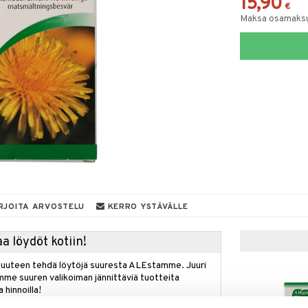
15,90
€
Maksa osamaksul
RJOITA ARVOSTELU
KERRO YSTÄVÄLLE
a löydöt kotiin!
isuuteen tehdä löytöjä suuresta ALEstamme. Juuri
mme suuren valikoiman jännittäviä tuotteita
a hinnoilla!