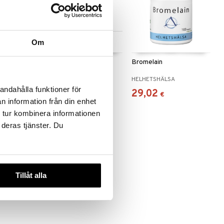
 useana
Saatavana useana
Om
htona
vaihtoehtona
amin
Bitterstern
Bromelain
NORDIC NEO
HELHETSHÄLSA
andahålla funktioner för
9,90
29,02
€
alk.
€
€
n information från din enhet
 tur kombinera informationen
 deras tjänster. Du
Tillåt alla