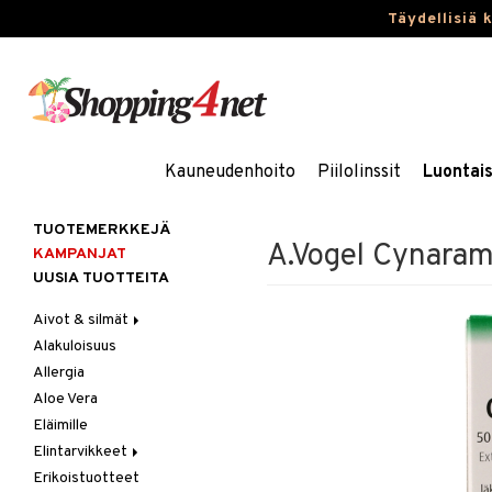
Täydellisiä 
Kauneudenhoito
Piilolinssit
Luontai
TUOTEMERKKEJÄ
A.Vogel Cynaram
KAMPANJAT
UUSIA TUOTTEITA
Aivot & silmät
Alakuloisuus
Muisti
Allergia
Rasvahapot
Aloe Vera
Silmät
Eläimille
Elintarvikkeet
Erikoistuotteet
Hedelmät & pähkinät