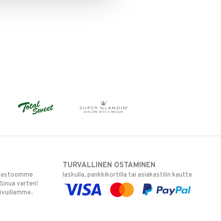
TURVALLINEN OSTAMINEN
varastoomme
laskulla, pankkikortilla tai asiakastilin kautta
 Sinua varten!
sivuillamme.