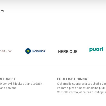
 ml
MITUKSET
EDULLISET HINNAT
00 tehdyt tilaukset lähetetään
Ostamalla suuria eriä tuotteita 
mana päivänä
voimme pitää hinnat alhaisina juuri
Voit olla varma, että teet löytöjä 