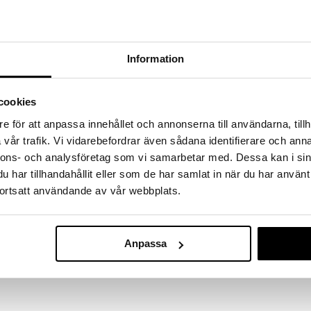
massa 31.8.2026 asti mutta ole nopea -
otteesi voivat päästä loppumaan!
i ale-löydöt »
Saatavana
Information
vaihtoe
A.Vogel Cynar
jen alentamiseen lääkärikonsultaation jälkeen.
(Läkemedel)
cookies
n ja ummetukseen.
A.VOGEL
e för att anpassa innehållet och annonserna till användarna, tillh
15,90
osan®:lla.
alk.
vår trafik. Vi vidarebefordrar även sådana identifierare och anna
 asetetun kontrollin mukaisesti.
nnons- och analysföretag som vi samarbetar med. Dessa kan i sin
har tillhandahållit eller som de har samlat in när du har använt
ortsatt användande av vår webbplats.
 30-40 tippaa nesteessä 3-5 kertaa päivässä ruokailun
Anpassa
kka): 22,5 ml, Taraxacum (voikukka): 22,5 ml, Peumus
piperita (pipatminttu): 1,5 ml.