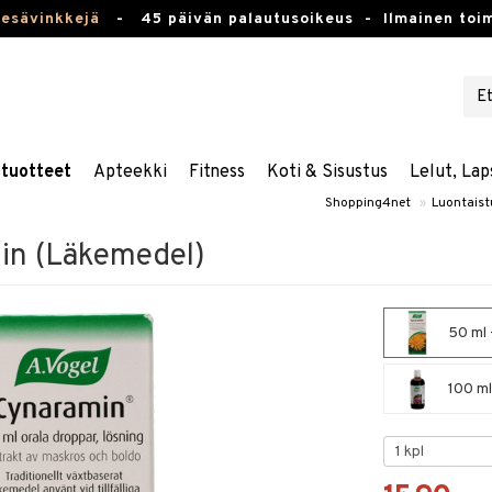
kesävinkkejä
-
45 päivän palautusoikeus -
Ilmainen toim
stuotteet
Apteekki
Fitness
Koti & Sisustus
Lelut, Lap
Shopping4net
»
Luontaist
in (Läkemedel)
50 ml 
100 ml