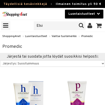
Täydellisiä kesävinkkejä
-
Ilmainen toimitus yli 50 €
Luontaistuotteet
ERKKEJÄ
Kauneudenhoito
JAT
UOTTEITA
Piilolinssit
Shopping4net
»
Luontaistuotteet
»
Valitse tuotemerkki
»
Promedic
Luontaistuotteet
silmät
Promedic
Apteekki
suus
Järjestä tai suodata jotta löydät suosikkisi helposti:
apot
Fitness
Koti & Sisustus
Lelut, Lapsi & Vauva
kkeet
Tuotemerkkejä
otteet
ät & pähkinät
Kampanjat
iho & kynnet
en