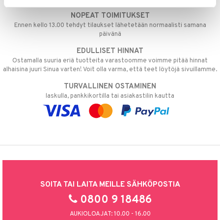
NOPEAT TOIMITUKSET
Ennen kello 13.00 tehdyt tilaukset lähetetään normaalisti samana
päivänä
EDULLISET HINNAT
Ostamalla suuria eriä tuotteita varastoomme voimme pitää hinnat
alhaisina juuri Sinua varten! Voit olla varma, että teet löytöjä sivuillamme.
TURVALLINEN OSTAMINEN
laskulla, pankkikortilla tai asiakastilin kautta
SOITA TAI LAITA MEILLE SÄHKÖPOSTIA
0800 9 18486
AUKIOLOAJAT: 10.00 - 16.00