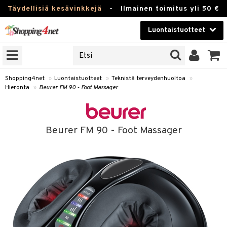
Täydellisiä kesävinkkejä
-
Ilmainen toimitus yli 50 €
Luontaistuotteet
ERKKEJÄ
Kauneudenhoito
JAT
UOTTEITA
Piilolinssit
Shopping4net
»
Luontaistuotteet
»
Teknistä terveydenhuoltoa
»
Hieronta
»
Beurer FM 90 - Foot Massager
Luontaistuotteet
silmät
Apteekki
suus
Beurer FM 90 - Foot Massager
apot
Fitness
Koti & Sisustus
Lelut, Lapsi & Vauva
kkeet
Tuotemerkkejä
otteet
ät & pähkinät
Kampanjat
iho & kynnet
en