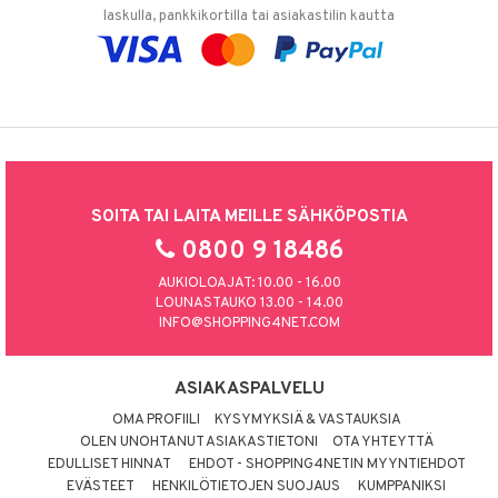
laskulla, pankkikortilla tai asiakastilin kautta
SOITA TAI LAITA MEILLE SÄHKÖPOSTIA
0800 9 18486
AUKIOLOAJAT: 10.00 - 16.00
LOUNASTAUKO 13.00 - 14.00
INFO@SHOPPING4NET.COM
ASIAKASPALVELU
OMA PROFIILI
KYSYMYKSIÄ & VASTAUKSIA
OLEN UNOHTANUT ASIAKASTIETONI
OTA YHTEYTTÄ
EDULLISET HINNAT
EHDOT - SHOPPING4NETIN MYYNTIEHDOT
EVÄSTEET
HENKILÖTIETOJEN SUOJAUS
KUMPPANIKSI