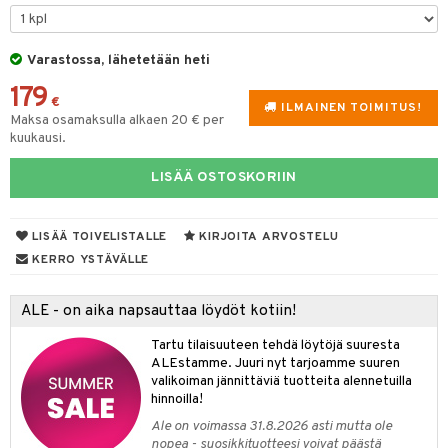
yt
verisuonet
ie
t
ood
Varastossa, lähetetään heti
talon kuorinta
 terveydenhuoltoa
poltto
rolia alentavat
179
talovoiteet
€
rasvahapot
ta
ILMAINEN TOIMITUS!
Maksa osamaksulla alkaen 20 € per
hiuspuu
ostuttimet
kuukausi.
riset rasvahapot
evitys
LISÄÄ OSTOSKORIIN
nia vahvistavat
LISÄÄ TOIVELISTALLE
KIRJOITA ARVOSTELU
apia
KERRO YSTÄVÄLLE
uolisto
ALE - on aika napsauttaa löydöt kotiin!
inen
uutta säätelevät
Tartu tilaisuuteen tehdä löytöjä suuresta
t
t
iini
ALEstamme. Juuri nyt tarjoamme suuren
valikoiman jännittäviä tuotteita alennetuilla
 energiaa
 & helpottava
 & K
hinnoilla!
tus
& nenä & kurkku
idantit
g
Ale on voimassa 31.8.2026 asti mutta ole
spalvelu
nopea - suosikkituotteesi voivat päästä