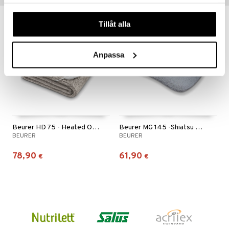
samlat in när du har använt deras tjänster. Du godkänner
våra cookies vid fortsatt användande av vår webbplats.
Tillåt alla
Anpassa
Beurer HD 75 - Heated Overblanket
Beurer MG 145 -Shiatsu Massage Cushion
BEURER
BEURER
78,90
61,90
€
€