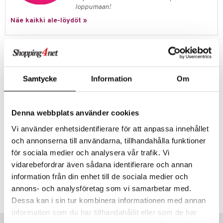
ulatus
iinit
loppumaan!
ksiä & vastauksia
Näe kaikki ale-löydöt »
o
puli
iinit
tuotetta
n
uuri
 verkkokaupasta
Tuotetieto
ndra
Tehokas ja rauhoittava shiatsu-jalkahieronta paineilmalla.
neraalit
uskyky
Lämpötoiminto ja 3 hierontaohjelmaa. 3 paineilmahieronnan
Samtycke
Information
Om
voimakkuustasoa. Verenkierron ja jalkapohjan heijastehieronta.
Toimintonäyttö värillisellä LED-valolla päälle / pois -painikkeelle. Sopii
jopa koon 46 jalkoihin. Helppokäyttöinen. Teho 48 wattia.
Denna webbplats använder cookies
Tehokas ja rentouttava paineilmahieronta
Valinnainen lämpötoiminto
Vi använder enhetsidentifierare för att anpassa innehållet
och annonserna till användarna, tillhandahålla funktioner
3 hierontaohjelmaa
för sociala medier och analysera vår trafik. Vi
vidarebefordrar även sådana identifierare och annan
Tuotenumero
information från din enhet till de sociala medier och
annons- och analysföretag som vi samarbetar med.
HBF05-BU-1
Dessa kan i sin tur kombinera informationen med annan
information som du har tillhandahållit eller som de har
Vinkkejä sinulle