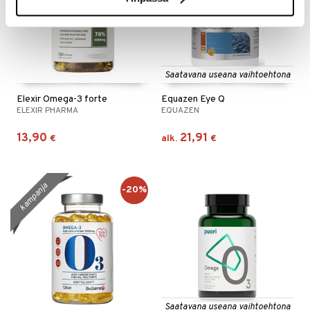
Saatavana useana vaihtoehtona
Elexir Omega-3 forte
Equazen Eye Q
ELEXIR PHARMA
EQUAZEN
13,90
21,91
€
alk.
€
kampanja
-20%
Saatavana useana vaihtoehtona