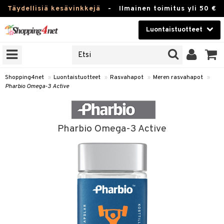
Täydellisiä kesävinkkejä
-
Ilmainen toimitus yli 50 €
Luontaistuotteet
ERKKEJÄ
Kauneudenhoito
JAT
UOTTEITA
Piilolinssit
Shopping4net
»
Luontaistuotteet
»
Rasvahapot
»
Meren rasvahapot
»
Pharbio Omega-3 Active
Luontaistuotteet
silmät
Apteekki
suus
Pharbio Omega-3 Active
apot
Fitness
Koti & Sisustus
Lelut, Lapsi & Vauva
kkeet
Tuotemerkkejä
otteet
ät & pähkinät
Kampanjat
iho & kynnet
en