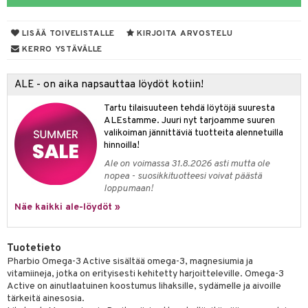
iot
yt
ie
t
i-intoleranssi
LISÄÄ TOIVELISTALLE
KIRJOITA ARVOSTELU
talon kuorinta
poltto
d
KERRO YSTÄVÄLLE
talovoiteet
verisuonet
ood
ALE - on aika napsauttaa löydöt kotiin!
 terveydenhuoltoa
rolia alentavat
Tartu tilaisuuteen tehdä löytöjä suuresta
uolisto
rasvahapot
ta
ALEstamme. Juuri nyt tarjoamme suuren
valikoiman jännittäviä tuotteita alennetuilla
inen
hiuspuu
ostuttimet
uutta säätelevät
hinnoilla!
Ale on voimassa 31.8.2026 asti mutta ole
t
riset rasvahapot
evitys
t
iini
nopea - suosikkituotteesi voivat päästä
loppumaan!
 energiaa
nia vahvistavat
 & helpottava
 & K
Näe kaikki ale-löydöt »
apia
tus
& nenä & kurkku
idantit
g
spalvelu
ulatus
iinit
Tuotetieto
ksiä & vastauksia
Pharbio Omega-3 Active sisältää omega-3, magnesiumia ja
o
puli
iinit
vitamiineja, jotka on erityisesti kehitetty harjoitteleville. Omega-3
tuotetta
Active on ainutlaatuinen koostumus lihaksille, sydämelle ja aivoille
n
uuri
tärkeitä ainesosia.
 verkkokaupasta