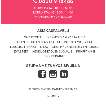
0800 9 18486
AUKIOLOAJAT: 10.00 - 16.00
LOUNASTAUKO 13.00 - 14.00
INFO@SHOPPING4NET.COM
ASIAKASPALVELU
OMA PROFIILI
KYSYMYKSIÄ & VASTAUKSIA
OLEN UNOHTANUT ASIAKASTIETONI
OTA YHTEYTTÄ
EDULLISET HINNAT
EHDOT - SHOPPING4NETIN MYYNTIEHDOT
EVÄSTEET
HENKILÖTIETOJEN SUOJAUS
KUMPPANIKSI
SHOPPING4NET
SEURAA MEITÄ MYÖS SIVUILLA
© 2026 SHOPPING4NET
•
SITEMAP
SUOMI