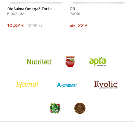
BioSalma Omega3 Forte 70% 1000mg
O3
BIOSALMA
PUORI
10,32
22
12,90
€
(
€
)
alk.
€