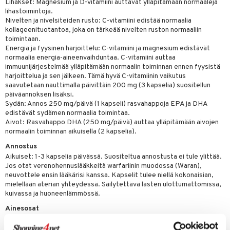
Lihakset: Magnesium ja D-vitamiini auttavat ylläpitämään normaaleja
ndra
lihastoimintoja.
Nivelten ja nivelsiteiden rusto: C-vitamiini edistää normaalia
neraalit
uskyky
kollageenituotantoa, joka on tärkeää nivelten ruston normaaliin
toimintaan.
Energia ja fyysinen harjoittelu: C-vitamiini ja magnesium edistävät
normaalia energia-aineenvaihduntaa. C-vitamiini auttaa
immuunijärjestelmää ylläpitämään normaalin toiminnan ennen fyysistä
harjoittelua ja sen jälkeen. Tämä hyvä C-vitamiinin vaikutus
saavutetaan nauttimalla päivittäin 200 mg (3 kapselia) suositellun
päiväannoksen lisäksi.
Sydän: Annos 250 mg/päivä (1 kapseli) rasvahappoja EPA ja DHA
edistävät sydämen normaalia toimintaa.
Aivot: Rasvahappo DHA (250 mg/päivä) auttaa ylläpitämään aivojen
normaalin toiminnan aikuisella (2 kapselia).
Annostus
Aikuiset: 1-3 kapselia päivässä. Suositeltua annostusta ei tule ylittää.
Jos otat verenohennuslääkkeitä warfariinin muodossa (Waran),
neuvottele ensin lääkärisi kanssa. Kapselit tulee niellä kokonaisian,
mielellään aterian yhteydessä. Säilytettävä lasten ulottumattomissa,
kuivassa ja huoneenlämmössä.
Ainesosat
Tiivistetty kalaöljy, gelatiini (naudan), magnesium (magnesiumoksidi),
C-vitamiinia (L-askorbiinihappoa), humektantit (E422),