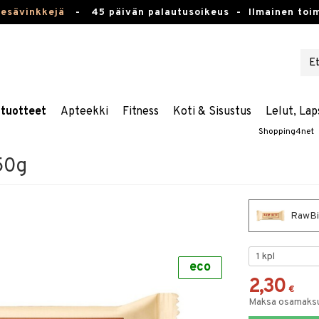
kesävinkkejä
-
45 päivän palautusoikeus -
Ilmainen toim
stuotteet
Apteekki
Fitness
Koti & Sisustus
Lelut, Lap
Shopping4net
50g
RawBi
eco
2,30
€
Maksa osamaksul