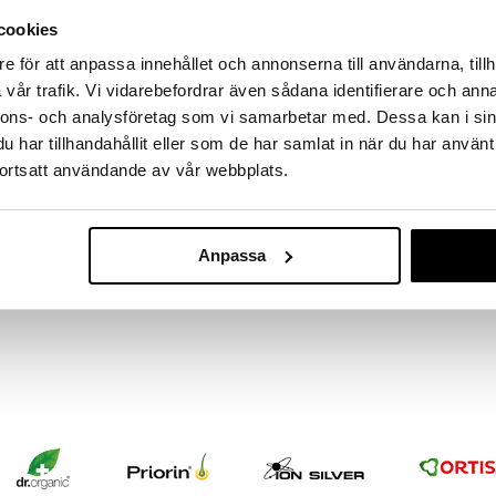
massa 31.8.2026 asti mutta ole nopea -
otteesi voivat päästä loppumaan!
cookies
i ale-löydöt »
e för att anpassa innehållet och annonserna till användarna, tillh
vår trafik. Vi vidarebefordrar även sådana identifierare och anna
nnons- och analysföretag som vi samarbetar med. Dessa kan i sin
RawBite Bär &
har tillhandahållit eller som de har samlat in när du har använt
eaa ja maistuu taivaalliselle. Valmistettu 100%
otteista. Täysin gluteiiniton eikä sisällä lisättyä
ortsatt användande av vår webbplats.
RAWBITE
llisimmistä rasvoista, mitä voit syödä.
2,30
€
ÄHKINÖITÄ
, kookoshiutaleita
(16%), MANTELI
,
Anpassa