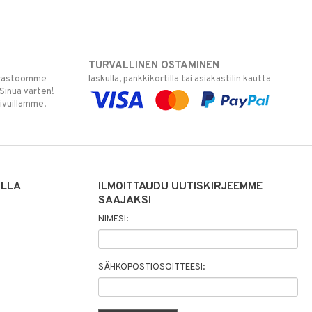
TURVALLINEN OSTAMINEN
varastoomme
laskulla, pankkikortilla tai asiakastilin kautta
 Sinua varten!
sivuillamme.
ILLA
ILMOITTAUDU UUTISKIRJEEMME
SAAJAKSI
NIMESI:
SÄHKÖPOSTIOSOITTEESI: