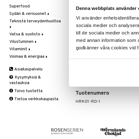
Ale on voi
suosikkitu
Superfood
LCHF
Denna webbplats använder 
Sydän & verisuonet
Raw Food
Näe kaikk
Vi använder enhetsidentifierar
Teknistä terveydenhuoltoa
Kolesterolia alentavat
sociala medier och analysera 
Meren rasvahapot
Tuotetieto
till de sociala medier och a
Vatsa & suolisto
Hieronta
Neidonhiuspuu
med annan information som du 
Vilustuminen
Ilmankostuttimet
Happamuutta säätelevät
RawBite Kookos on kermaista, mak
Vegetaariset rasvahapot
luonnollisista, ekologisista raakatu
godkänner våra cookies vid f
Vitamiinit
Kivunlievitys
Juomat
C-vitamiini
Verisuonia vahvistavat
sokeria. Kookosöljy on yksi tervee
Voimaa & energiaa
Muuta
Kuidut
Estävä & helpottava
A, D, E & K
Ainesosat
Valoterapia
Puhdistus
Korva & nenä & kurkku
Antioksidantit
Ginseng
Asiakaspalvelu
Kuivattuja taateleita
, CASHEW-P
Ruuansulatus
Muut
B-vitamiinit
Muut
rusinaa
.
Ekologiset raaka-aineet.
Kysymyksiä &
Suolisto
Valkosipuli
C-vitamiinit
Q-10
vastauksia
Viruksiin
Lapset
Ruusunjuuri
Toivo tuotetta
Tuotenumero
Yskään
Miehet
Schizandra
Tietoa verkkokaupasta
Multimineraalit
Suorituskyky
HRK01-RD-1
Naiset