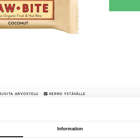
RJOITA ARVOSTELU
KERRO YSTÄVÄLLE
a löydöt kotiin!
isuuteen tehdä löytöjä suuresta ALEstamme. Juuri
mme suuren valikoiman jännittäviä tuotteita
Information
a hinnoilla!