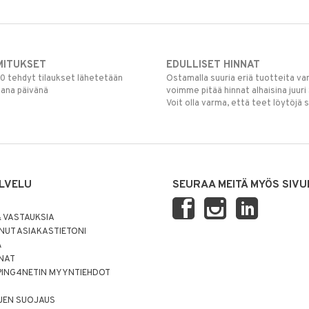
MITUKSET
EDULLISET HINNAT
00 tehdyt tilaukset lähetetään
Ostamalla suuria eriä tuotteita 
mana päivänä
voimme pitää hinnat alhaisina juuri
Voit olla varma, että teet löytöjä 
LVELU
SEURAA MEITÄ MYÖS SIVU
 VASTAUKSIA
UT ASIAKASTIETONI
Ä
NNAT
PING4NETIN MYYNTIEHDOT
JEN SUOJAUS