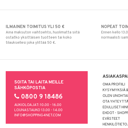
ILMAINEN TOIMITUS YLI 50 €
NOPEAT TOI
Aina maksuton vaihtoehto, huolimatta siitä
Ennen kello 13.
ostatko yksittäisen tuotteen tai koko
normaalisti sa
tilauksellesi joka ylittää 50 €.
ASIAKASPA
SOITA TAI LAITA MEILLE
OMA PROFIILI
SÄHKÖPOSTIA
KYSYMYKSIÄ &
0800 9 18486
OLEN UNOHTAN
OTA YHTEYTT
AUKIOLOAJAT: 10.00 - 16.00
EDULLISET HI
LOUNASTAUKO 13.00 - 14.00
EHDOT - SHOP
INFO@SHOPPING4NET.COM
EVÄSTEET
HENKILÖTIETO