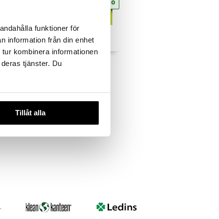
eco
eco
andahålla funktioner för
n information från din enhet
 tur kombinera informationen
 Vanilj
RawBite Spicy Lime
 deras tjänster. Du
RAWBITE
2,31
€
Tillåt alla