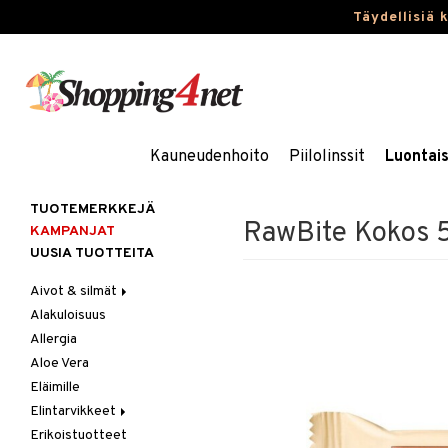
Täydellisiä 
Kauneudenhoito
Piilolinssit
Luontai
TUOTEMERKKEJÄ
RawBite Kokos 
KAMPANJAT
UUSIA TUOTTEITA
Aivot & silmät
Alakuloisuus
Muisti
Allergia
Rasvahapot
Aloe Vera
Silmät
Eläimille
Elintarvikkeet
Erikoistuotteet
Hedelmät & pähkinät