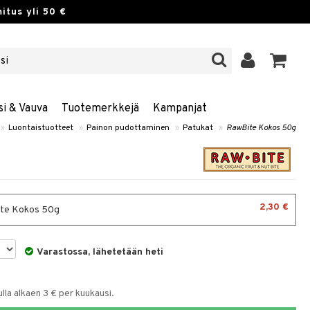
itus yli 50 €
si & Vauva
Tuotemerkkejä
Kampanjat
»
Luontaistuotteet
»
Painon pudottaminen
»
Patukat
»
RawBite Kokos 50g
2,30 €
te Kokos 50g
Varastossa, lähetetään heti
la alkaen 3 € per kuukausi.