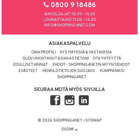
0800 9 18486
AUKIOLOAJAT: 10.00 - 16.00
LOUNASTAUKO 13.00 - 14.00
INFO@SHOPPING4NET.COM
ASIAKASPALVELU
OMA PROFIILI
KYSYMYKSIÄ & VASTAUKSIA
OLEN UNOHTANUT ASIAKASTIETONI
OTA YHTEYTTÄ
EDULLISET HINNAT
EHDOT - SHOPPING4NETIN MYYNTIEHDOT
EVÄSTEET
HENKILÖTIETOJEN SUOJAUS
KUMPPANIKSI
SHOPPING4NET
SEURAA MEITÄ MYÖS SIVUILLA
© 2026 SHOPPING4NET
•
SITEMAP
SUOMI