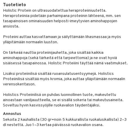
Tuotetieto
yt
ie
t
Holistic Protein on ultrasuodatettua heraproteiiniuutetta.
Heraproteiiniia pidetään parhaimpana proteiinin lähteenä, mm. sen
talon kuorinta
poltto
tasapainoisen ominaisuuden helposti-imeytyvien aminohappojen
ansiosta.
talovoiteet
pot
Proteiini auttaa kasvattamaan ja säilyttämään lihasmassaa ja myös
iot
rasvahapot
ylläpitämään normaalin luuston.
svahapot
i-intoleranssi
On tärkeää nauttia proteiinijauhetta, joka sisältää kaikkia
aminohappoja (sekä tärkeitä että tarpeettomia) ja ne ovat hyviä
d
sisäisessä tasapainossa. Holistic Proteiiini täyttää nämä vaatimukset.
verisuonet
ood
Lisäksi proteiinilisä sisältää ruoansulatusentsyymejä. Holistics
Proteiinilisä sisältää myös kromia, joka auttaa ylläpitämään normaalin
 terveydenhuoltoa
rolia alentavat
verensokeritason.
uolisto
rasvahapot
ta
Holistics Proteiinilisä on puhdas luonnollinen tuote, makeutettu
ainoastaan vaniljauutteella, se ei sisällä sokeria tai makeutusaineita.
inen
hiuspuu
ostuttimet
uutta säätelevät
Soveltuu hyvin kasvissyöjille ruokavalion täydentäjäksi.
t
riset rasvahapot
evitys
t
iini
Annostus
Sekoita 2 kauhallista (30 gr=noin 5 kukkurallista ruokalusikallista) 2–3
 energiaa
nia vahvistavat
 & helpottava
 & K
dl nestettä. Juo 1–3 kertaa päivässsä ruokavalion osana.