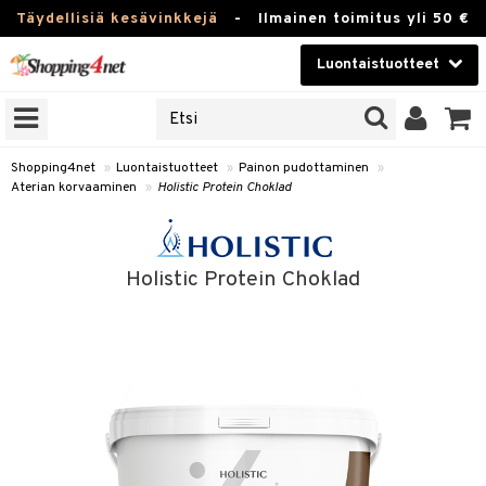
Täydellisiä kesävinkkejä
-
Ilmainen toimitus yli 50 €
Luontaistuotteet
ERKKEJÄ
Kauneudenhoito
JAT
UOTTEITA
Piilolinssit
Shopping4net
»
Luontaistuotteet
»
Painon pudottaminen
»
Aterian korvaaminen
»
Holistic Protein Choklad
Luontaistuotteet
silmät
Apteekki
suus
Holistic Protein Choklad
apot
Fitness
Koti & Sisustus
Lelut, Lapsi & Vauva
kkeet
Tuotemerkkejä
otteet
ät & pähkinät
Kampanjat
iho & kynnet
en