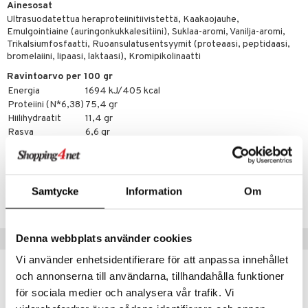
apia
tus
& nenä & kurkku
idantit
g
Ainesosat
spalvelu
Ultrasuodatettua heraproteiinitiivistettä, Kaakaojauhe,
ulatus
iinit
Emulgointiaine (auringonkukkalesitiini), Suklaa-aromi, Vanilja-aromi,
ksiä & vastauksia
Trikalsiumfosfaatti, Ruoansulatusentsyymit (proteaasi, peptidaasi,
o
puli
iinit
bromelaiini, lipaasi, laktaasi), Kromipikolinaatti
tuotetta
Ravintoarvo per 100 gr
n
uuri
 verkkokaupasta
Energia
1694 kJ/405 kcal
ndra
Proteiini (N*6,38)
75,4 gr
Hiilihydraatit
11,4 gr
neraalit
uskyky
Rasva
6,6 gr
Kromi
36 µg
Tuotenumero
Samtycke
Information
Om
HPC0B-HL-5
Denna webbplats använder cookies
Suositut tuotteet
Vi använder enhetsidentifierare för att anpassa innehållet
och annonserna till användarna, tillhandahålla funktioner
för sociala medier och analysera vår trafik. Vi