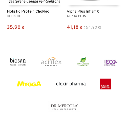
Saatavana useana vaihtoehtona
Holistic Protein Choklad
Alpha Plus InflamX
HOLISTIC
ALPHA PLUS
35,90
41,18
54,90
€
€
(
€
)