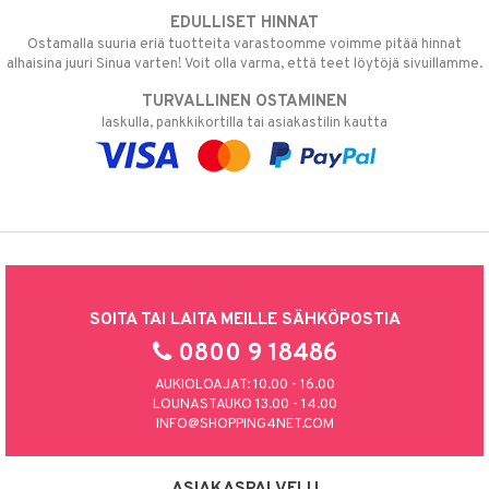
EDULLISET HINNAT
Ostamalla suuria eriä tuotteita varastoomme voimme pitää hinnat
alhaisina juuri Sinua varten! Voit olla varma, että teet löytöjä sivuillamme.
TURVALLINEN OSTAMINEN
laskulla, pankkikortilla tai asiakastilin kautta
SOITA TAI LAITA MEILLE SÄHKÖPOSTIA
0800 9 18486
AUKIOLOAJAT: 10.00 - 16.00
LOUNASTAUKO 13.00 - 14.00
INFO@SHOPPING4NET.COM
ASIAKASPALVELU