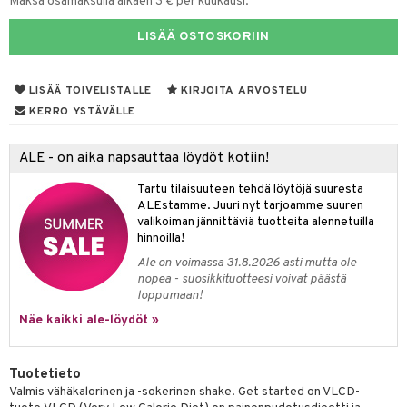
Maksa osamaksulla alkaen 3 € per kuukausi.
yt
ie
t
LISÄÄ OSTOSKORIIN
talon kuorinta
poltto
talovoiteet
LISÄÄ TOIVELISTALLE
KIRJOITA ARVOSTELU
pot
KERRO YSTÄVÄLLE
iot
rasvahapot
ALE - on aika napsauttaa löydöt kotiin!
svahapot
i-intoleranssi
Tartu tilaisuuteen tehdä löytöjä suuresta
d
ALEstamme. Juuri nyt tarjoamme suuren
verisuonet
ood
valikoiman jännittäviä tuotteita alennetuilla
hinnoilla!
 terveydenhuoltoa
rolia alentavat
Ale on voimassa 31.8.2026 asti mutta ole
nopea - suosikkituotteesi voivat päästä
uolisto
rasvahapot
ta
loppumaan!
inen
hiuspuu
ostuttimet
uutta säätelevät
Näe kaikki ale-löydöt »
t
riset rasvahapot
evitys
t
iini
Tuotetieto
 energiaa
nia vahvistavat
 & helpottava
 & K
Valmis vähäkalorinen ja -sokerinen shake. Get started on VLCD-