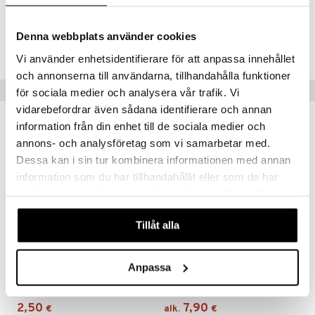
Tuotenumero
Denna webbplats använder cookies
HNGS0-O7-330-IC
Vi använder enhetsidentifierare för att anpassa innehållet
och annonserna till användarna, tillhandahålla funktioner
Vinkkejä sinulle
för sociala medier och analysera vår trafik. Vi
vidarebefordrar även sådana identifierare och annan
information från din enhet till de sociala medier och
annons- och analysföretag som vi samarbetar med.
Dessa kan i sin tur kombinera informationen med annan
information som du har tillhandahållit eller som de har
samlat in när du har använt deras tjänster. Du godkänner
våra cookies vid fortsatt användande av vår webbplats.
Tillåt alla
Saatavana useana vaihtoehtona
Saatavana useana vaihtoehtona
Anpassa
Nutrilett Smart Meal
Nutrilett Smart Meal Bar 4-pack
NUTRILETT
NUTRILETT
2,50
7,90
€
alk.
€