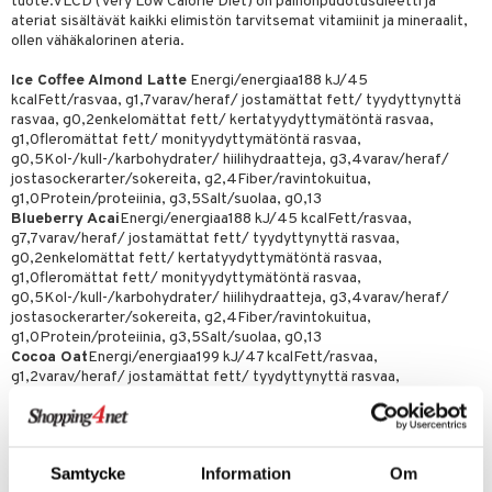
tuote.VLCD (Very Low Calorie Diet) on painonpudotusdieetti ja
apia
tus
& nenä & kurkku
idantit
g
ateriat sisältävät kaikki elimistön tarvitsemat vitamiinit ja mineraalit,
spalvelu
ollen vähäkalorinen ateria.
ulatus
iinit
ksiä & vastauksia
Ice Coffee Almond Latte
Energi/energiaa188 kJ/45
o
puli
iinit
kcalFett/rasvaa, g1,7varav/heraf/ jostamättat fett/ tyydyttynyttä
tuotetta
rasvaa, g0,2enkelomättat fett/ kertatyydyttymätöntä rasvaa,
n
uuri
g1,0fleromättat fett/ monityydyttymätöntä rasvaa,
 verkkokaupasta
g0,5Kol-/kull-/karbohydrater/ hiilihydraatteja, g3,4varav/heraf/
ndra
jostasockerarter/sokereita, g2,4Fiber/ravintokuitua,
g1,0Protein/proteiinia, g3,5Salt/suolaa, g0,13
neraalit
uskyky
Blueberry Acai
Energi/energiaa188 kJ/45 kcalFett/rasvaa,
g7,7varav/heraf/ jostamättat fett/ tyydyttynyttä rasvaa,
g0,2enkelomättat fett/ kertatyydyttymätöntä rasvaa,
g1,0fleromättat fett/ monityydyttymätöntä rasvaa,
g0,5Kol-/kull-/karbohydrater/ hiilihydraatteja, g3,4varav/heraf/
jostasockerarter/sokereita, g2,4Fiber/ravintokuitua,
g1,0Protein/proteiinia, g3,5Salt/suolaa, g0,13
Cocoa Oat
Energi/energiaa199 kJ/47 kcalFett/rasvaa,
g1,2varav/heraf/ jostamättat fett/ tyydyttynyttä rasvaa,
g0,2enkelomättat fett/ kertatyydyttymätöntä rasvaa,
g0,6fleromättat fett/ monityydyttymätöntä rasvaa,
g0,4Kol-/kull-/karbohydrater/ hiilihydraatteja, g5varav/heraf/
jostasockerarter/sokereita, g2,4Fiber/ravintokuitua,
Samtycke
Information
Om
g1,0Protein/proteiinia, g3,6Salt/suolaa, g0,13