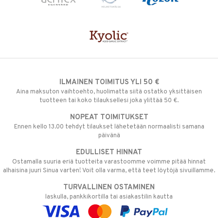
ILMAINEN TOIMITUS YLI 50 €
Aina maksuton vaihtoehto, huolimatta siitä ostatko yksittäisen
tuotteen tai koko tilauksellesi joka ylittää 50 €.
NOPEAT TOIMITUKSET
Ennen kello 13.00 tehdyt tilaukset lähetetään normaalisti samana
päivänä
EDULLISET HINNAT
Ostamalla suuria eriä tuotteita varastoomme voimme pitää hinnat
alhaisina juuri Sinua varten! Voit olla varma, että teet löytöjä sivuillamme.
TURVALLINEN OSTAMINEN
laskulla, pankkikortilla tai asiakastilin kautta