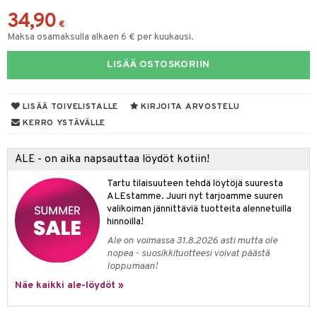
34,90
yt
ie
t
€
Maksa osamaksulla alkaen 6 € per kuukausi.
talon kuorinta
poltto
LISÄÄ OSTOSKORIIN
talovoiteet
pot
iot
rasvahapot
LISÄÄ TOIVELISTALLE
KIRJOITA ARVOSTELU
svahapot
i-intoleranssi
KERRO YSTÄVÄLLE
d
ALE - on aika napsauttaa löydöt kotiin!
verisuonet
ood
Tartu tilaisuuteen tehdä löytöjä suuresta
ALEstamme. Juuri nyt tarjoamme suuren
 terveydenhuoltoa
rolia alentavat
valikoiman jännittäviä tuotteita alennetuilla
hinnoilla!
uolisto
rasvahapot
ta
Ale on voimassa 31.8.2026 asti mutta ole
inen
hiuspuu
ostuttimet
uutta säätelevät
nopea - suosikkituotteesi voivat päästä
loppumaan!
t
riset rasvahapot
evitys
t
iini
Näe kaikki ale-löydöt »
 energiaa
nia vahvistavat
 & helpottava
 & K