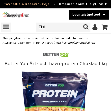
Täydellisiä kesävinkkejä
-
Ilmainen toimitus yli 50 €
Luontaistuotteet
ERKKEJÄ
Kauneudenhoito
JAT
UOTTEITA
Piilolinssit
Shopping4net
»
Luontaistuotteet
»
Painon pudottaminen
»
Aterian korvaaminen
»
Better You Ärt- och havreprotein Choklad 1 kg
Luontaistuotteet
silmät
Apteekki
suus
Better You Ärt- och havreprotein Choklad 1 kg
apot
Fitness
Koti & Sisustus
Lelut, Lapsi & Vauva
kkeet
Tuotemerkkejä
otteet
ät & pähkinät
Kampanjat
iho & kynnet
en