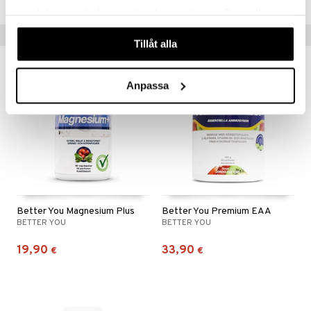
samlat in när du har använt deras tjänster. Du godkänner
våra cookies vid fortsatt användande av vår webbplats.
Vinkkejä sinulle
Tillåt alla
Anpassa
Better You Magnesium Plus
Better You Premium EAA
BETTER YOU
BETTER YOU
19,90
33,90
€
€