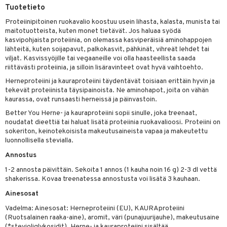
apia
tus
& nenä & kurkku
idantit
g
Tuotetieto
spalvelu
ulatus
iinit
Proteiinipitoinen ruokavalio koostuu usein lihasta, kalasta, munista tai
ksiä & vastauksia
maitotuotteista, kuten monet tietävät. Jos haluaa syödä
o
puli
iinit
kasvipohjaista proteiinia, on olemassa kasviperäisiä aminohappojen
tuotetta
lähteitä, kuten soijapavut, palkokasvit, pähkinät, vihreät lehdet tai
n
uuri
viljat. Kasvissyöjille tai vegaaneille voi olla haasteellista saada
 verkkokaupasta
riittävästi proteiinia, ja silloin lisäravinteet ovat hyvä vaihtoehto.
ndra
Herneproteiini ja kauraproteiini täydentävät toisiaan erittäin hyvin ja
tekevät proteiinista täysipainoista. Ne aminohapot, joita on vähän
neraalit
uskyky
kaurassa, ovat runsaasti herneissä ja päinvastoin.
Better You Herne- ja kauraproteiini sopii sinulle, joka treenaat,
noudatat dieettiä tai haluat lisätä proteiinia ruokavalioosi. Proteiini on
sokeriton, keinotekoisista makeutusaineista vapaa ja makeutettu
luonnollisella stevialla.
Annostus
1-2 annosta päivittäin. Sekoita 1 annos (1 kauha noin 16 g) 2-3 dl vettä
shakerissa. Kovaa treenatessa annostusta voi lisätä 3 kauhaan.
Ainesosat
Vadelma: Ainesosat: Herneproteiini (EU), KAURAproteiini
(Ruotsalainen raaka-aine), aromit, väri (punajuurijauhe), makeutusaine
(*stevioliglykosidit). Herne- ja kauraproteiini sisältää