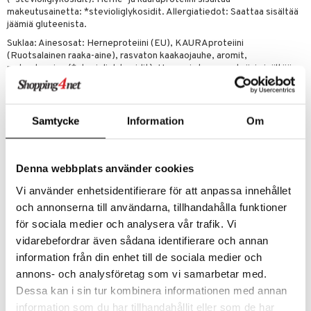
makeutusainetta: *stevioliglykosidit. Allergiatiedot: Saattaa sisältää
jäämiä gluteenista.
Suklaa: Ainesosat: Herneproteiini (EU), KAURAproteiini
(Ruotsalainen raaka-aine), rasvaton kaakaojauhe, aromit,
makeutusaine (*stevioliglykosidit). Herne- ja kauraproteiini sisältää
makeutusainetta: *stevioliglykosidit. Allergiatiedot: Saattaa sisältää
jäämiä gluteenista.
Vanilja: Ainesosat: Herneproteiini (EU), KAURAproteiini (Ruotsalainen
Samtycke
Information
Om
raaka-aine), vaniljan aromit, aromit, makeutusaine
(*stevioliglykosidit). Herne- ja kauraproteiini sisältää
makeutusainetta: *stevioliglykosidit. Allergiatiedot: Saattaa sisältää
jäämiä gluteenista.
Denna webbplats använder cookies
Energia
Vi använder enhetsidentifierare för att anpassa innehållet
Rasva 3 g, josta tyydyttynyttä rasvaa
och annonserna till användarna, tillhandahålla funktioner
Hiilihydraatti 6 g, josta sokereita
för sociala medier och analysera vår trafik. Vi
Kuitu 4 g
Proteiini 85 g
vidarebefordrar även sådana identifierare och annan
Suola 0,2 g
information från din enhet till de sociala medier och
annons- och analysföretag som vi samarbetar med.
Tuotenumero
Dessa kan i sin tur kombinera informationen med annan
FBYM2-G7-1000-CH
information som du har tillhandahållit eller som de har