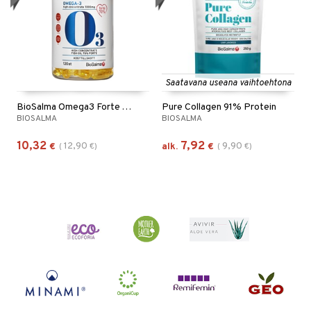
Saatavana useana vaihtoehtona
BioSalma Omega3 Forte 70% 1000mg
Pure Collagen 91% Protein
BIOSALMA
BIOSALMA
10,32
7,92
12,90
9,90
€
(
€
)
alk.
€
(
€
)