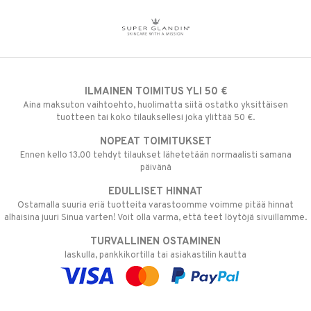
ILMAINEN TOIMITUS YLI 50 €
Aina maksuton vaihtoehto, huolimatta siitä ostatko yksittäisen
tuotteen tai koko tilauksellesi joka ylittää 50 €.
NOPEAT TOIMITUKSET
Ennen kello 13.00 tehdyt tilaukset lähetetään normaalisti samana
päivänä
EDULLISET HINNAT
Ostamalla suuria eriä tuotteita varastoomme voimme pitää hinnat
alhaisina juuri Sinua varten! Voit olla varma, että teet löytöjä sivuillamme.
TURVALLINEN OSTAMINEN
laskulla, pankkikortilla tai asiakastilin kautta