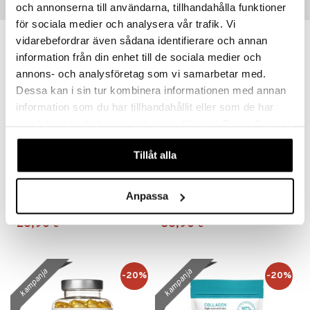
och annonserna till användarna, tillhandahålla funktioner
Suositut tuotteet
för sociala medier och analysera vår trafik. Vi
vidarebefordrar även sådana identifierare och annan
information från din enhet till de sociala medier och
annons- och analysföretag som vi samarbetar med.
Dessa kan i sin tur kombinera informationen med annan
information som du har tillhandahållit eller som de har
samlat in när du har använt deras tjänster. Du godkänner
våra cookies vid fortsatt användande av vår webbplats.
Tillåt alla
Elexir Kollagen 100 % Peptan kollagen
Genacol
Anpassa
ELEXIR PHARMA
GENACOL
26,90
36,90
€
€
kampanja
kampanja
-20%
-20%