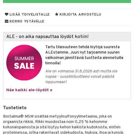
iot
rasvahapot
yt
ie
ideriviinietikka
svahapot
i-intoleranssi
LISÄÄ TOIVELISTALLE
KIRJOITA ARVOSTELU
talon kuorinta
d
KERRO YSTÄVÄLLE
talovoiteet
verisuonet
t
ood
ALE - on aika napsauttaa löydöt kotiin!
 terveydenhuoltoa
poltto
rolia alentavat
Tartu tilaisuuteen tehdä löytöjä suuresta
uolisto
rasvahapot
ta
ALEstamme. Juuri nyt tarjoamme suuren
valikoiman jännittäviä tuotteita alennetuilla
inen
hiuspuu
ostuttimet
uutta säätelevät
hinnoilla!
Ale on voimassa 31.8.2026 asti mutta ole
t
riset rasvahapot
evitys
t
iini
nopea - suosikkituotteesi voivat päästä
loppumaan!
 energiaa
nia vahvistavat
 & helpottava
 & K
Näe kaikki ale-löydöt »
apia
tus
& nenä & kurkku
idantit
g
spalvelu
ulatus
iinit
Tuotetieto
ksiä & vastauksia
o
puli
iinit
BioSalma® MSM sisältää metyylisulfonyylimetaania, joka on
tuotetta
orgaanista rikkiä. Rikki muodostaa noin 0,25 % kehomme
n
uuri
kokonaispainosta ja sitä löytyy kehon kaikista kudoksista, eniten
 verkkokaupasta
proteiineissa, jotka rakentavat sidekudosta, hiuksia, ihoa ja kynsiä.