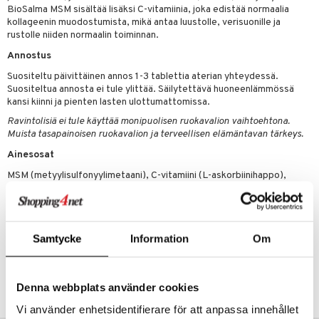
ndra
BioSalma MSM sisältää lisäksi C-vitamiinia, joka edistää normaalia
kollageenin muodostumista, mikä antaa luustolle, verisuonille ja
neraalit
uskyky
rustolle niiden normaalin toiminnan.
Annostus
Suositeltu päivittäinen annos 1-3 tablettia aterian yhteydessä.
Suositeltua annosta ei tule ylittää. Säilytettävä huoneenlämmössä
kansi kiinni ja pienten lasten ulottumattomissa.
Ravintolisiä ei tule käyttää monipuolisen ruokavalion vaihtoehtona.
Muista tasapainoisen ruokavalion ja terveellisen elämäntavan tärkeys.
Ainesosat
MSM (metyylisulfonyylimetaani), C-vitamiini (L-askorbiinihappo),
täyteaineet (mikrokiteinen selluloosa, rasvahappojen
magnesiumsuola, sikurijuuren kuitu (inuliini)),
paakkuuntumisenestoaineet (piidioksidi, kalsiumfosfaatti),
pintakäsittelyaine (hydroksipropyylimetyyliselluloosa).
Samtycke
Information
Om
Tuotenumero
HTMM0-Y9-120
Denna webbplats använder cookies
Vi använder enhetsidentifierare för att anpassa innehållet