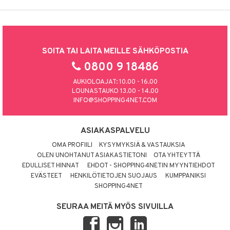
SOITA TAI LAITA MEILLE SÄHKÖPOSTIA
0800 9 18486
AUKIOLOAJAT: 10.00 - 16.00
LOUNASTAUKO 13.00 - 14.00
INFO@SHOPPING4NET.COM
ASIAKASPALVELU
OMA PROFIILI
KYSYMYKSIÄ & VASTAUKSIA
OLEN UNOHTANUT ASIAKASTIETONI
OTA YHTEYTTÄ
EDULLISET HINNAT
EHDOT - SHOPPING4NETIN MYYNTIEHDOT
EVÄSTEET
HENKILÖTIETOJEN SUOJAUS
KUMPPANIKSI
SHOPPING4NET
SEURAA MEITÄ MYÖS SIVUILLA