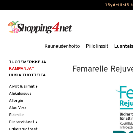
Täydellisiä 
Kauneudenhoito
Piilolinssit
Luontai
TUOTEMERKKEJÄ
Femarelle Rejuv
KAMPANJAT
UUSIA TUOTTEITA
Aivot & silmät
Alakuloisuus
Muisti
Allergia
Rasvahapot
Aloe Vera
Silmät
Eläimille
Elintarvikkeet
Erikoistuotteet
Hedelmät & pähkinät