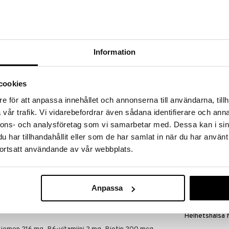
massa 31.8.2026 asti mutta ole nopea -
otteesi voivat päästä loppumaan!
i ale-löydöt »
Information
Alpha Plus Fe
devuodet ovat alkamassa, lisäten elämänlaatua.
Balance
munasarjoissa vähemmän munasoluja ja sen takia
ALPHA PLUS
cookies
nasolut tuottavat runsaasti estrogeeniä, jota
19
määrä munasoluja saa estrogeenitasot vähitellen
€
e för att anpassa innehållet och annonserna till användarna, tillh
useat naiset kokevat erilaisia vaivoja kuten
vår trafik. Vi vidarebefordrar även sådana identifierare och anna
äsäännöllisesti ja olla vaihtelevia vaikeustasoltaan.
llisia, kuten nukkumisvaikeudet, rauhattomuus,
nnons- och analysföretag som vi samarbetar med. Dessa kan i sin
s.
har tillhandahållit eller som de har samlat in när du har använt
inen ja vaihdevuodet johtavat huonontuneeseen
ortsatt användande av vår webbplats.
ston heikkenemisen riskiin.
meiset 10 vuotta ja sisältää erikoisvalmisteista soija.
Anpassa
in ja iltaisin. Voidaan ottaa ravinnon kanssa tai ilman.
Helhetshälsa 