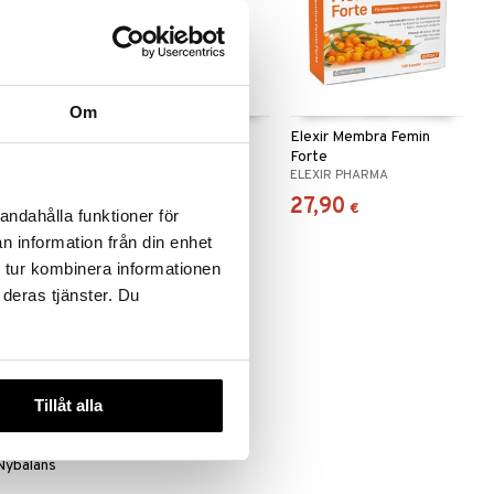
Om
male
Elexir Buckthorn
Elexir Membra Femin
Forte
ELEXIR PHARMA
ELEXIR PHARMA
31,90
27,90
€
€
andahålla funktioner för
n information från din enhet
 tur kombinera informationen
 deras tjänster. Du
Tillåt alla
Nybalans