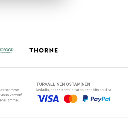
TURVALLINEN OSTAMINEN
varastoomme
laskulla, pankkikortilla tai asiakastilin kautta
 Sinua varten!
sivuillamme.