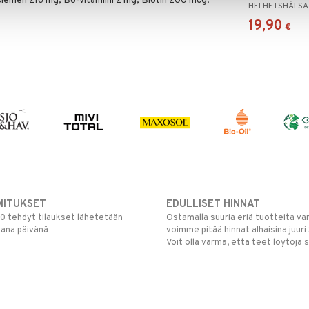
iemen 216 mg, B6-vitamiini 2 mg, Biotin 200 mcg.
HELHETSHÄLSA
19,90
€
MITUKSET
EDULLISET HINNAT
00 tehdyt tilaukset lähetetään
Ostamalla suuria eriä tuotteita 
mana päivänä
voimme pitää hinnat alhaisina juuri
Voit olla varma, että teet löytöjä 