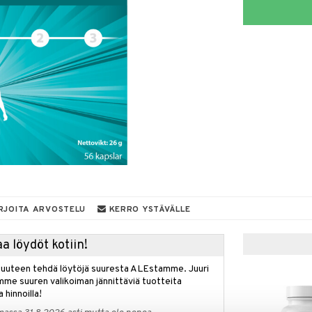
RJOITA ARVOSTELU
KERRO YSTÄVÄLLE
a löydöt kotiin!
isuuteen tehdä löytöjä suuresta ALEstamme. Juuri
mme suuren valikoiman jännittäviä tuotteita
a hinnoilla!