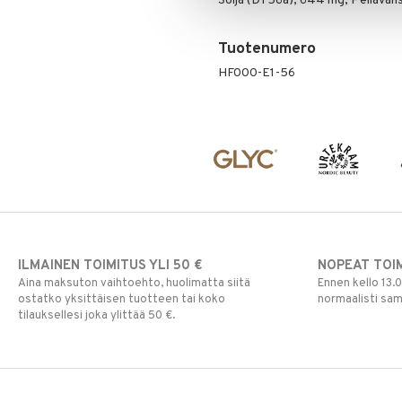
Soija (DT56a), 644 mg, Pellavans
Tuotenumero
HF000-E1-56
ILMAINEN TOIMITUS YLI 50 €
NOPEAT TOI
Aina maksuton vaihtoehto, huolimatta siitä
Ennen kello 13.
ostatko yksittäisen tuotteen tai koko
normaalisti sa
tilauksellesi joka ylittää 50 €.