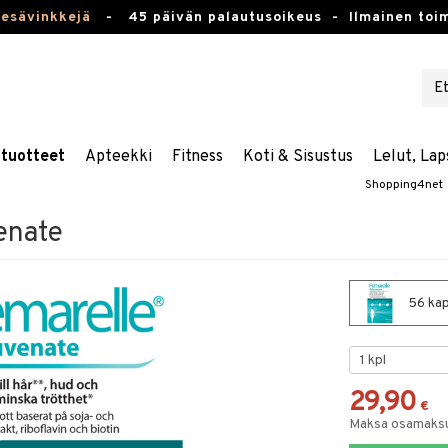
kesävinkkejä
-
45 päivän palautusoikeus -
Ilmainen toim
stuotteet
Apteekki
Fitness
Koti & Sisustus
Lelut, Lap
Shopping4net
enate
56 kap
29,90
€
Maksa osamaksul