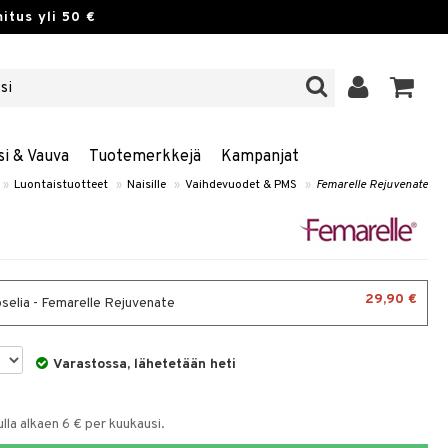
itus yli 50 €
si & Vauva
Tuotemerkkejä
Kampanjat
»
Luontaistuotteet
»
Naisille
»
Vaihdevuodet & PMS
»
Femarelle Rejuvenate
29,90 €
selia - Femarelle Rejuvenate
Varastossa, lähetetään heti
la alkaen 6 € per kuukausi.