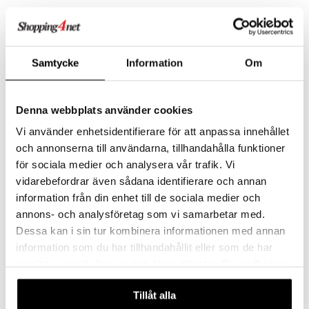
 energiaa
nia vahvistavat
 & helpottava
 & K
apia
tus
& nenä & kurkku
idantit
g
spalvelu
ulatus
iinit
Samtycke
Information
Om
ksiä & vastauksia
o
puli
iinit
tuotetta
n
uuri
Denna webbplats använder cookies
 verkkokaupasta
ndra
Vi använder enhetsidentifierare för att anpassa innehållet
och annonserna till användarna, tillhandahålla funktioner
neraalit
uskyky
Alpha Plus Menopause Support
Elexir Borago
för sociala medier och analysera vår trafik. Vi
ALPHA PLUS
ELEXIR PHARMA
vidarebefordrar även sådana identifierare och annan
27,90
32,90
€
€
information från din enhet till de sociala medier och
annons- och analysföretag som vi samarbetar med.
Dessa kan i sin tur kombinera informationen med annan
information som du har tillhandahållit eller som de har
samlat in när du har använt deras tjänster. Du godkänner
våra cookies vid fortsatt användande av vår webbplats.
Tillåt alla