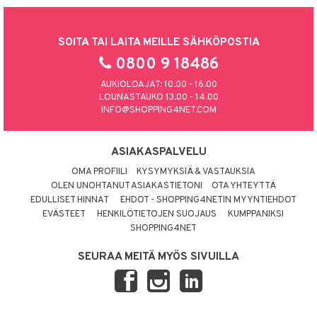
SOITA TAI LAITA MEILLE SÄHKÖPOSTIA
0800 9 18486
AUKIOLOAJAT: 10.00 - 16.00
LOUNASTAUKO 13.00 - 14.00
INFO@SHOPPING4NET.COM
ASIAKASPALVELU
OMA PROFIILI
KYSYMYKSIÄ & VASTAUKSIA
OLEN UNOHTANUT ASIAKASTIETONI
OTA YHTEYTTÄ
EDULLISET HINNAT
EHDOT - SHOPPING4NETIN MYYNTIEHDOT
EVÄSTEET
HENKILÖTIETOJEN SUOJAUS
KUMPPANIKSI
SHOPPING4NET
SEURAA MEITÄ MYÖS SIVUILLA