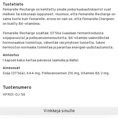
Tuotetieto
yt
ie
Femarelle Recharge on kehitetty sinulle jonka kuukautiskierrot ovat
melkein tai kokonaan loppuneet. Huomioi, että Femarelle Recharge on
talon kuorinta
 lihakset
sama tuote kuin Femarelle, erona on vain se, että Femarella Chargeen
on lisätty B6-vitamiinia.
talovoiteet
udottaminen
lisät
Femarelle Recharge sisältää: DT56a (saadaan fermentoiduista
pot
sti käytettävät
n korvaaminen
soijapavuista) ja pellavansiemenuutetta, B6-vitamiini säännöllistää
hormonaalisia toimintoja, vähentää väsymyksen tunnetta, tukee
iot
rasvahapot
hermoston normaalia toimintaa ja parantaa energian uudistautumista.
ideriviinietikka
svahapot
i-intoleranssi
Annostus
1 kapseli kaksi kertaa päivässä (aamulla ja illalla).
d
Ainesosat
Soija (DT56a), 644 mg, Pellavansiemen 216 mg, Vitamiini B6 2 mg.
verisuonet
t
ood
 terveydenhuoltoa
poltto
rolia alentavat
Tuotenumero
uolisto
rasvahapot
ta
HFR01-0J-56
inen
hiuspuu
ostuttimet
uutta säätelevät
Vinkkejä sinulle
t
riset rasvahapot
evitys
t
iini