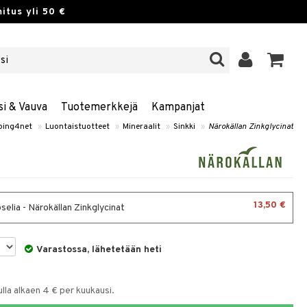
itus yli 50 €
si & Vauva
Tuotemerkkejä
Kampanjat
ping4net
»
Luontaistuotteet
»
Mineraalit
»
Sinkki
»
Närokällan Zinkglycinat
13,50 €
elia - Närokällan Zinkglycinat
Varastossa, lähetetään heti
la alkaen 4 € per kuukausi.