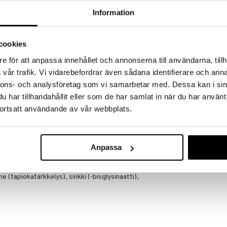
massa 31.8.2026 asti mutta ole nopea -
otteesi voivat päästä loppumaan!
Information
i ale-löydöt »
cookies
e för att anpassa innehållet och annonserna till användarna, tillh
Närokällan B1
a sinulle sinkkiä helposti imeytyvässä muodossa, ilman
vår trafik. Vi vidarebefordrar även sådana identifierare och anna
järjestelmälle.
NÄROKÄLLAN
nnons- och analysföretag som vi samarbetar med. Dessa kan i sin
13,19
€
har tillhandahållit eller som de har samlat in när du har använt
ortsatt användande av vår webbplats.
orokausiannosta ei saa ylittää. Ravintolisää ei tule
korvikkeena. Säilytettävä pienten lasten
Anpassa
aine (tapiokatärkkelys), sinkki (-bisglysinaatti),