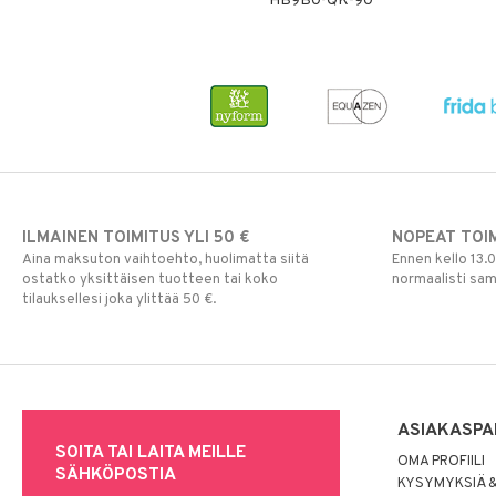
HB9B0-QK-90
ILMAINEN TOIMITUS YLI 50 €
NOPEAT TOI
Aina maksuton vaihtoehto, huolimatta siitä
Ennen kello 13.
ostatko yksittäisen tuotteen tai koko
normaalisti sa
tilauksellesi joka ylittää 50 €.
ASIAKASPA
SOITA TAI LAITA MEILLE
OMA PROFIILI
SÄHKÖPOSTIA
KYSYMYKSIÄ &