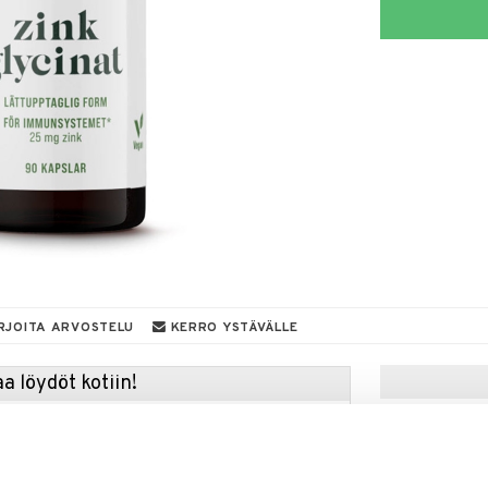
RJOITA ARVOSTELU
KERRO YSTÄVÄLLE
a löydöt kotiin!
isuuteen tehdä löytöjä suuresta ALEstamme. Juuri
mme suuren valikoiman jännittäviä tuotteita
a hinnoilla!