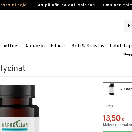
kesävinkkejä
-
45 päivän palautusoikeus -
Ilmainen toim
stuotteet
Apteekki
Fitness
Koti & Sisustus
Lelut, Lap
Shop
lycinat
90 kaps
13,50
€
Maksa osamaksul