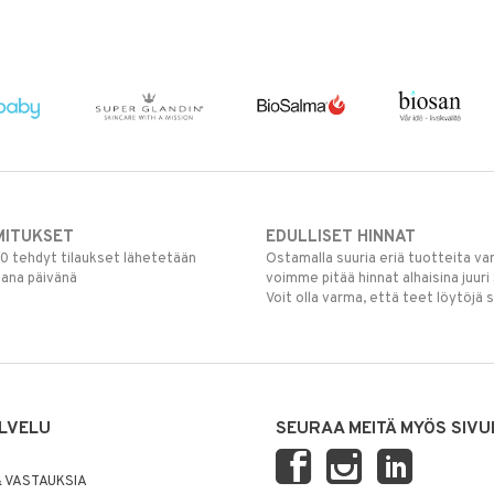
MITUKSET
EDULLISET HINNAT
00 tehdyt tilaukset lähetetään
Ostamalla suuria eriä tuotteita 
mana päivänä
voimme pitää hinnat alhaisina juuri
Voit olla varma, että teet löytöjä 
LVELU
SEURAA MEITÄ MYÖS SIVU
 VASTAUKSIA