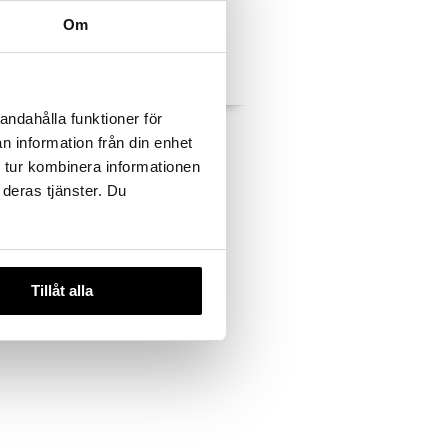
Om
andahålla funktioner för
2 1000µg
Närokällan GABA + L-
Teanin
n information från din enhet
NÄROKÄLLAN
 tur kombinera informationen
17,90
€
 deras tjänster. Du
Tillåt alla