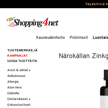
Täydellisiä 
Kauneudenhoito
Piilolinssit
Luontai
TUOTEMERKKEJÄ
Närokällan Zinkg
KAMPANJAT
UUSIA TUOTTEITA
Aivot & silmät
Alakuloisuus
Muisti
Allergia
Rasvahapot
Aloe Vera
Silmät
Eläimille
Elintarvikkeet
Erikoistuotteet
Hedelmät & pähkinät