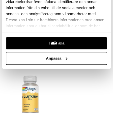
vidarebefordrar även sådana identifierare och annan
information från din enhet till de sociala medier och
annons- och analysföretag som vi samarbetar med.
Dessa kan i sin tur kombinera informationen med annan
information som du har tillhandahållit eller som de har
samlat in när du har använt deras tjänster. Du godkänner
våra cookies vid fortsatt användande av vår webbplats.
Solaray Kolin & Inositol
Solaray L-arginin
Tillåt alla
SOLARAY
SOLARAY
22,90
21,91
€
€
Anpassa