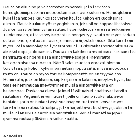
Rauta on alkuaine ja välttämätön mineraali, jota tarvitaan
yt
hemoglobiiniproteiinin muodostamiseen punasoluissa. Hemoglobiini
kuljettaa happea keuhkoista veren kautta kehon eri kudoksiin ja
talon kuorinta
elimiin. Rauta kuuluu myös myoglobiiniin, joka sitoo happea lihaksissa.
Jos kehossa on liian vähän rautaa, hapenkuljetus veressä heikkenee.
talovoiteet
 lihakset
Tuloksena on, että väsyy helposti ja hengästyy. Rauta on myös tärkeä
solujen energiantuotannossa ja immuunijärjestelmässä. Sitä tarvitaan
udottaminen
lisät
myös, jotta aminohappo tyrosiini muuntuu kilpirauhashormoniksi sekä
aineiksi dopa ja dopamiini. Rautaa on kahdessa muodossa, niin sanottu
pot
s & imetys
sti käytettävät
n korvaaminen
hemirauta eläinperäisissä elintarvikkeissa ja ei-hemirauta
kasvipohjaisessa ruoassa. Nämä kaksi muotoa eroavat hieman
iot
lisät
rasvahapot
toisistaan, ja kehon kyky imeä rautaa riippuu siitä, missä muodossa
rauta on. Rauta on myös tärkeä komponentti eri entsyymeissä.
 halu
ideriviinietikka
svahapot
i-intoleranssi
Hemirauta, jota on lihassa, siipikarjassa ja kalassa, imeytyy hyvin, kun
taas ei-hemiraudan imeytyminen muista elintarvikkeista on
d
vuodet & PMS
heikompaa. Raskaana olevat ja imettävät naiset saattavat tarvita
rautalisää. Vegaanit ja vanhukset, joilla on huono ruokahalu, sekä
verisuonet
ie
t
ood
henkilöt, joilla on heikentynyt suolahapon tuotanto, voivat myös
tarvita lisää rautaa. Urheilijat, jotka harjoittavat kestävyysjuoksua tai
 terveydenhuoltoa
poltto
rolia alentavat
muita intensiivisiä aerobisia harjoituksia, voivat menettää jopa 1
gramma rautaa päivässä hikoilun kautta.
uolisto
rasvahapot
ta
inen
hiuspuu
ostuttimet
uutta säätelevät
Annostus