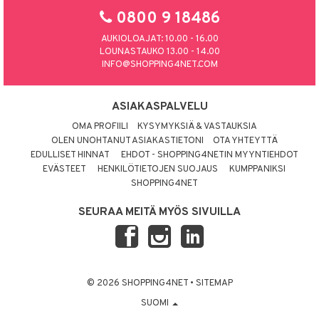
0800 9 18486
AUKIOLOAJAT: 10.00 - 16.00
LOUNASTAUKO 13.00 - 14.00
INFO@SHOPPING4NET.COM
ASIAKASPALVELU
OMA PROFIILI
KYSYMYKSIÄ & VASTAUKSIA
OLEN UNOHTANUT ASIAKASTIETONI
OTA YHTEYTTÄ
EDULLISET HINNAT
EHDOT - SHOPPING4NETIN MYYNTIEHDOT
EVÄSTEET
HENKILÖTIETOJEN SUOJAUS
KUMPPANIKSI
SHOPPING4NET
SEURAA MEITÄ MYÖS SIVUILLA
© 2026 SHOPPING4NET
•
SITEMAP
SUOMI