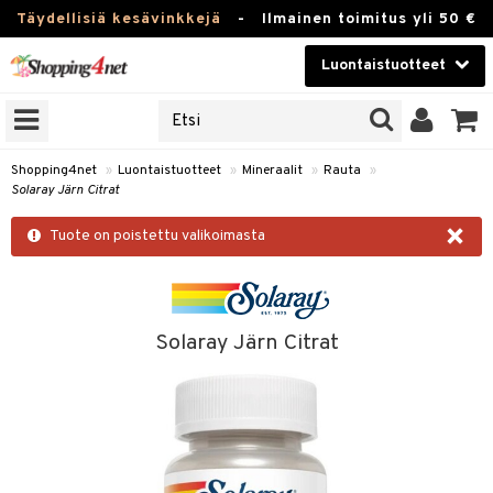
Täydellisiä kesävinkkejä
-
Ilmainen toimitus yli 50 €
Luontaistuotteet
ERKKEJÄ
Kauneudenhoito
JAT
UOTTEITA
Piilolinssit
Shopping4net
»
Luontaistuotteet
»
Mineraalit
»
Rauta
»
Solaray Järn Citrat
Luontaistuotteet
silmät
×
Tuote on poistettu valikoimasta
Apteekki
suus
apot
Fitness
Koti & Sisustus
Solaray Järn Citrat
Lelut, Lapsi & Vauva
kkeet
Tuotemerkkejä
otteet
ät & pähkinät
Kampanjat
iho & kynnet
en