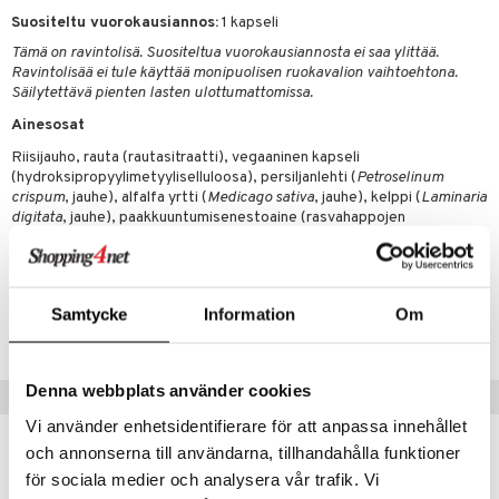
t
riset rasvahapot
evitys
t
iini
Suositeltu vuorokausiannos:
1 kapseli
 energiaa
nia vahvistavat
 & helpottava
 & K
Tämä on ravintolisä. Suositeltua vuorokausiannosta ei saa ylittää.
Ravintolisää ei tule käyttää monipuolisen ruokavalion vaihtoehtona.
apia
tus
& nenä & kurkku
idantit
g
Säilytettävä pienten lasten ulottumattomissa.
spalvelu
ulatus
iinit
Ainesosat
ksiä & vastauksia
Riisijauho, rauta (rautasitraatti), vegaaninen kapseli
o
puli
iinit
(hydroksipropyylimetyyliselluloosa), persiljanlehti (
Petroselinum
tuotetta
crispum
, jauhe), alfalfa yrtti (
Medicago sativa
, jauhe), kelppi (
Laminaria
n
uuri
digitata
, jauhe), paakkuuntumisenestoaine (rasvahappojen
 verkkokaupasta
magnesiumsuolat).
ndra
neraalit
uskyky
Tuotenumero
Samtycke
Information
Om
HSS32-TY-60
Denna webbplats använder cookies
Vinkkejä sinulle
Vi använder enhetsidentifierare för att anpassa innehållet
och annonserna till användarna, tillhandahålla funktioner
för sociala medier och analysera vår trafik. Vi