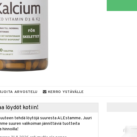
RJOITA ARVOSTELU
KERRO YSTÄVÄLLE
a löydöt kotiin!
isuuteen tehdä löytöjä suuresta ALEstamme. Juuri
mme suuren valikoiman jännittäviä tuotteita
a hinnoilla!