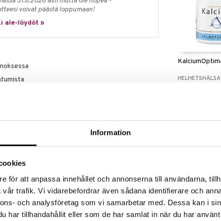
massa 31.8.2026 asti mutta ole nopea -
otteesi voivat päästä loppumaan!
i ale-löydöt »
KalciumOptim
annoksessa
HELHETSHÄLSA
ntumista
13,90
 luustoa sekä kalsiumin normaalia imeytymistä
€
 luuston ylläpitämistä
3 complex®)
Information
ä
hdistelmän kalsiumia, D3-vitamiinia ja K2-vitamiinia,
Kalsium ja molemmat vitamiinit edistävät normaalin
cookies
myös patentoitua kurkuma-uutetta C3 complex® sekä
meytymisen lisäämiseksi.
e för att anpassa innehållet och annonserna till användarna, tillh
vår trafik. Vi vidarebefordrar även sådana identifierare och anna
isille: 2 tablettia päivässä aterian yhteydessä.
nnons- och analysföretag som vi samarbetar med. Dessa kan i sin
Elexir Kalcium
har tillhandahållit eller som de har samlat in när du har använt
D3 & K2
orokausiannosta ei saa ylittää. Ravintolisää ei tule