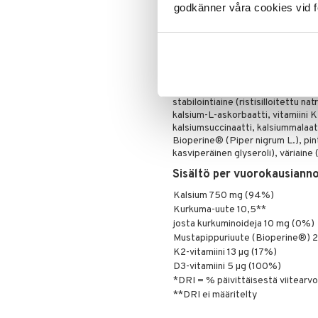
godkänner våra cookies vid f
käyttää monipuolisen ruokavalion 
ulottumattomissa.
Ainesosat
Kalsiumkarbonaatti, paakkuuntum
kasviperäinen rasvahappojen magn
kalsiumbisglysinaatti, kurkuma-u
stabilointiaine (ristisilloitettu n
kalsium-L-askorbaatti, vitamiini 
kalsiumsuccinaatti, kalsiummalaatt
Bioperine® (Piper nigrum L.), pin
kasviperäinen glyseroli), väriaine 
Sisältö per vuorokausianno
Kalsium 750 mg (94%)
Kurkuma-uute 10,5**
josta kurkuminoideja 10 mg (0%)
Mustapippuriuute (Bioperine®) 
K2-vitamiini 13 µg (17%)
D3-vitamiini 5 µg (100%)
*DRI = % päivittäisestä viitearv
**DRI ei määritelty