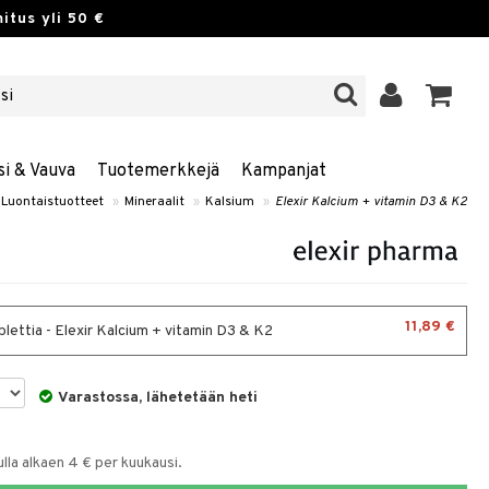
itus yli 50 €
si & Vauva
Tuotemerkkejä
Kampanjat
Luontaistuotteet
»
Mineraalit
»
Kalsium
»
Elexir Kalcium + vitamin D3 & K2
11,89 €
blettia - Elexir Kalcium + vitamin D3 & K2
Varastossa, lähetetään heti
la alkaen 4 € per kuukausi.