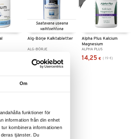
Saatavana useana
vaihtoehtona
al
Alg-Börje Kalktabletter
Alpha Plus Kalcium
Magnesium
ALG-BÖRJE
ALPHA PLUS
13,96
14,25
(
19
€
)
alk.
€
€
Om
andahålla funktioner för
n information från din enhet
 tur kombinera informationen
 + vitamin
 deras tjänster. Du