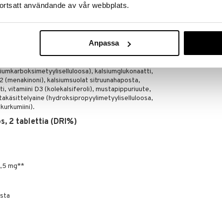
ELEXIR PHARM
ortsatt användande av vår webbplats.
korvikkeena. Säilytettävä pienten lasten
11,89
€
Anpassa
isenestoaine (kasviperäiset rasvahapot,
esiumsuola), täyteaine (mikrokiteinen selluloosa),
ute (Curcuma longa L.) (patentoitu C3 complex®),
atriumkarboksimetyyliselluloosa), kalsiumglukonaatti,
K2 (menakinoni), kalsiumsuolat sitruunahaposta,
i, vitamiini D3 (kolekalsiferoli), mustapippuriuute,
takäsittelyaine (hydroksipropyylimetyyliselluloosa,
(kurkumiini).
s, 2 tablettia (DRI%)
2,5 mg**
osta