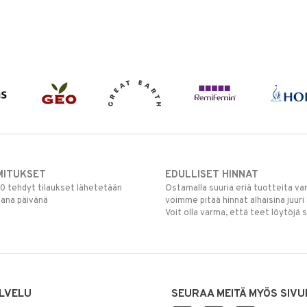
MITUKSET
EDULLISET HINNAT
00 tehdyt tilaukset lähetetään
Ostamalla suuria eriä tuotteita 
mana päivänä
voimme pitää hinnat alhaisina juuri
Voit olla varma, että teet löytöjä 
LVELU
SEURAA MEITÄ MYÖS SIVU