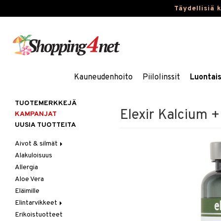
Täydellisiä 
Kauneudenhoito
Piilolinssit
Luontai
TUOTEMERKKEJÄ
Elexir Kalcium 
KAMPANJAT
UUSIA TUOTTEITA
Aivot & silmät
Alakuloisuus
Muisti
Allergia
Rasvahapot
Aloe Vera
Silmät
Eläimille
Elintarvikkeet
Erikoistuotteet
Hedelmät & pähkinät