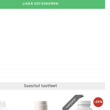
LISÄÄ OSTOSKORIIN
Suositut tuotteet
kampanja
-25%