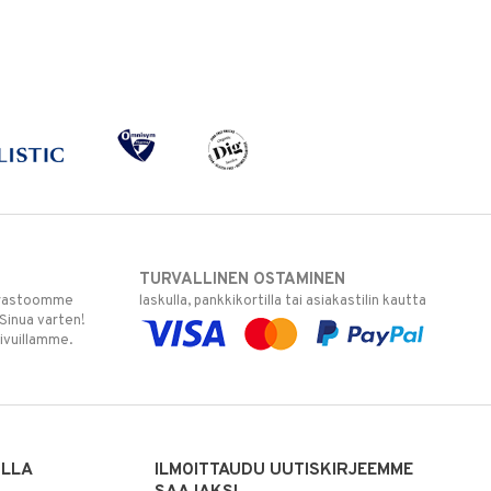
TURVALLINEN OSTAMINEN
varastoomme
laskulla, pankkikortilla tai asiakastilin kautta
 Sinua varten!
sivuillamme.
ILLA
ILMOITTAUDU UUTISKIRJEEMME