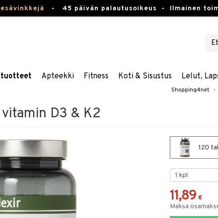
kesävinkkejä
-
45 päivän palautusoikeus -
Ilmainen toim
stuotteet
Apteekki
Fitness
Koti & Sisustus
Lelut, Lap
Shopping4net
»
+ vitamin D3 & K2
120 ta
11,89
€
Maksa osamaksul