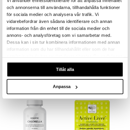
kampanja
Vi använder enhetsidentifierare för att anpassa innehållet
-25%
och annonserna till användarna, tillhandahålla funktioner
för sociala medier och analysera vår trafik. Vi
vidarebefordrar även sådana identifierare och annan
information från din enhet till de sociala medier och
annons- och analysföretag som vi samarbetar med.
Dessa kan i sin tur kombinera informationen med annan
information som du har tillhandahållit eller som de har
samlat in när du har använt deras tjänster. Du godkänner
UltraClear Sustain
Chlorella EKO
våra cookies vid fortsatt användande av vår webbplats.
ALPHA PLUS
HELHETSHÄLSA
Tillåt alla
48,75
15,97
65
€
(
€
)
€
Anpassa