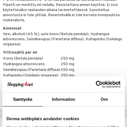
Pipetti on merkitty ml-mitalla. Ravistettava ennen käyttöä. Ei sovi
käytettäväksi raskauden aikana tai imetettäessä. Suositeltua
annostusta ei tule ylittää. Ravintolisällä ei tule korvata monipuolista
ruokavaliota.
Ainesosat
Vesi, alkoholi (45 %), uute koivu (Betula pendula), Hydrangea
arborescens, Seinähavupuu (Parietaria diffusa), Kultapiisku (Solidago
virgaurea).
Yrttisisältö per ml
Koivu (Betula pendula)
250 mg
Hydrangea arborescens
250 mg
Seinähavupuu (Parietaria diffusa)
250 mg
Kultapiisku (Solidago virgaurea)
250 mg
Tuotenumero
HO00H-HL-50
Samtycke
Information
Om
Suositut tuotteet
Denna webbplats använder cookies