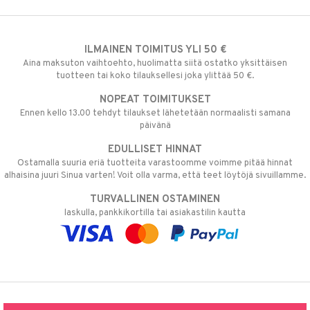
ILMAINEN TOIMITUS YLI 50 €
Aina maksuton vaihtoehto, huolimatta siitä ostatko yksittäisen
tuotteen tai koko tilauksellesi joka ylittää 50 €.
NOPEAT TOIMITUKSET
Ennen kello 13.00 tehdyt tilaukset lähetetään normaalisti samana
päivänä
EDULLISET HINNAT
Ostamalla suuria eriä tuotteita varastoomme voimme pitää hinnat
alhaisina juuri Sinua varten! Voit olla varma, että teet löytöjä sivuillamme.
TURVALLINEN OSTAMINEN
laskulla, pankkikortilla tai asiakastilin kautta