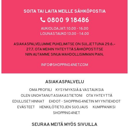
SOITA TAI LAITA MEILLE SÄHKÖPOSTIA
0800 9 18486
AUKIOLOAJAT: 10.00 - 16.00
LOUNASTAUKO 13.00 - 14.00
ASIAKASPALVELUMME PUHELIMITSE ON SULJETTUNA 29.6.–
27.7. OTA MEIHIN YHTEYTTÄ SÄHKÖPOSTITSE
NIIN AUTAMME SINUA MAHDOLLISIMMAN PIAN.
INFO@SHOPPING4NET.COM
ASIAKASPALVELU
OMA PROFIILI
KYSYMYKSIÄ & VASTAUKSIA
OLEN UNOHTANUT ASIAKASTIETONI
OTA YHTEYTTÄ
EDULLISET HINNAT
EHDOT - SHOPPING4NETIN MYYNTIEHDOT
EVÄSTEET
HENKILÖTIETOJEN SUOJAUS
KUMPPANIKSI
SHOPPING4NET
SEURAA MEITÄ MYÖS SIVUILLA