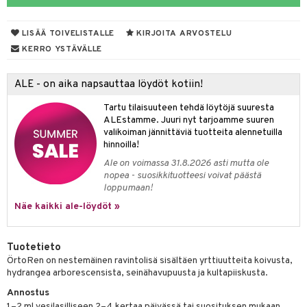
yt
verisuonet
ie
t
ood
LISÄÄ TOIVELISTALLE
KIRJOITA ARVOSTELU
talon kuorinta
 terveydenhuoltoa
poltto
rolia alentavat
KERRO YSTÄVÄLLE
talovoiteet
uolisto
rasvahapot
ta
ALE - on aika napsauttaa löydöt kotiin!
inen
hiuspuu
ostuttimet
uutta säätelevät
Tartu tilaisuuteen tehdä löytöjä suuresta
t
riset rasvahapot
evitys
t
iini
ALEstamme. Juuri nyt tarjoamme suuren
valikoiman jännittäviä tuotteita alennetuilla
 energiaa
nia vahvistavat
 & helpottava
 & K
hinnoilla!
Ale on voimassa 31.8.2026 asti mutta ole
apia
tus
& nenä & kurkku
idantit
g
nopea - suosikkituotteesi voivat päästä
spalvelu
loppumaan!
ulatus
iinit
ksiä & vastauksia
Näe kaikki ale-löydöt »
o
puli
iinit
tuotetta
n
uuri
Tuotetieto
 verkkokaupasta
ÖrtoRen on nestemäinen ravintolisä sisältäen yrttiuutteita koivusta,
ndra
hydrangea arborescensista, seinähavupuusta ja kultapiiskusta.
neraalit
uskyky
Annostus
1–2 ml vesilasilliseen 2–4 kertaa päivässä tai suosituksen mukaan.