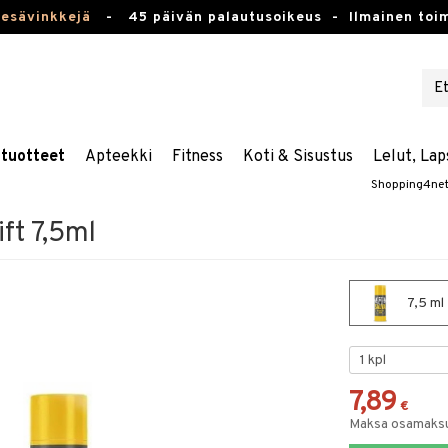
kesävinkkejä
-
45 päivän palautusoikeus -
Ilmainen toim
stuotteet
Apteekki
Fitness
Koti & Sisustus
Lelut, Lap
Shopping4ne
ift 7,5ml
7,5 ml 
7,89
€
Maksa osamaksul