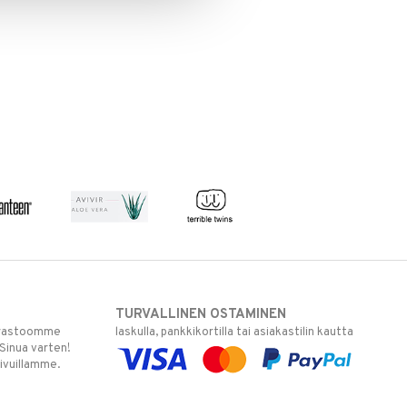
TURVALLINEN OSTAMINEN
varastoomme
laskulla, pankkikortilla tai asiakastilin kautta
 Sinua varten!
sivuillamme.