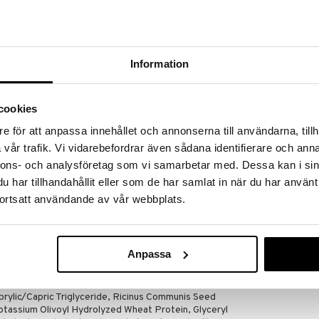
massa 31.8.2026 asti mutta ole nopea -
otteesi voivat päästä loppumaan!
i ale-löydöt »
Information
Bi-pro Bisalva
salva, joka hoitaa, suojaa ja pehmentää kuivaa ja
cookies
ja, käsiä ja jalkoja. Pitkällä perinteellä huolenpidosta
BI-PRO
 Bi-Pro Salva on kehitetty huolellisesti valituilla
8,48
e för att anpassa innehållet och annonserna till användarna, tillh
ehiläisvaha, kuusenpihka, auringonkukkaöljy,
€
ni. Näillä voimakkailla ainesosilla on todistetut
vår trafik. Vi vidarebefordrar även sådana identifierare och anna
potusta ja suojaa ihosi herkimmille alueille. Salvamme
nnons- och analysföretag som vi samarbetar med. Dessa kan i sin
oa ja rauhoittamaan ärtyneitä alueita, ja sitä voidaan
har tillhandahållit eller som de har samlat in när du har använt
mukaan. Vettä sisältämättömän koostumuksensa
liöljyjä, Bi-Pro Salva on riittoisa ja imeytyy helposti
ortsatt användande av vår webbplats.
eteen juurilla Bi-Pro Salva on tyypillinen edustaja
elle käytölle tarjoten ihollesi ansaitsemaansa hoitoa.
a, kuusenpihka, auringonkukkaöljy, kookosöljy,
Anpassa
prylic/Capric Triglyceride, Ricinus Communis Seed
 Potassium Olivoyl Hydrolyzed Wheat Protein, Glyceryl