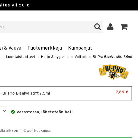
itus yli 50 €
si & Vauva
Tuotemerkkejä
Kampanjat
t
»
Luontaistuotteet
»
Hoito & hygienia
»
Voiteet
»
Bi-Pro Bisalva stift 7,5ml
7,89 €
- Bi-Pro Bisalva stift 7,5ml
Varastossa, lähetetään heti
la alkaen 4 € per kuukausi.