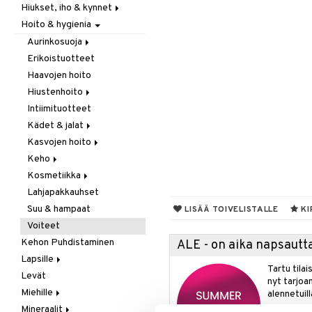
Hiukset, iho & kynnet
Itäminen
Hoito & hygienia
Jauhot & leivonta
Aurinko & pigmentti
Juomat
Hiukset
Aurinkosuoja
Kookos
Ravintolisät
Erikoistuotteet
Aftersun-tuotteet
Makeutusaineet
Haavojen hoito
Aurinkovoiteet
Mausteet & liemet
Hiustenhoito
Huulet
Muut
Intiimituotteet
Erikoistuotteet
Öljy & rasva
Kädet & jalat
Hoitoaineet
Pähkinä- & siementahnoja
Kasvojen hoito
Sampoot
Jalkojen hoito
Patukat
Keho
Käsien hoito
Erikoistuotteet
Rawfood
Kosmetiikka
Muut tarvikkeet
Parranajotuotteet
Deodorantit
Säilytys
Lahjapakkauhset
Puhdistaminen
Erikoistuotteet
Huulet
Snacks
Suu & hampaat
Silmänympärysvoiteet
Eteeriset öljyt
Iho
LISÄÄ TOIVELISTALLE
KI
Suklaa
Voiteet
Voiteet
Kylpy, suihku & saippuat
Silmät
Tee
Kehon Puhdistaminen
Öljyt
ALE - on aika napsautta
Lapsille
Vartalon kuorinta
Tartu tila
Levät
Ihonhoito
Vartalovoiteet
nyt tarjoa
Miehille
Rasvahapot
alennetuill
Mineraalit
Vitamiinit &mineraalit
Eturauhanen