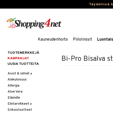
Täydellisiä 
Kauneudenhoito
Piilolinssit
Luontai
TUOTEMERKKEJÄ
Bi-Pro Bisalva st
KAMPANJAT
UUSIA TUOTTEITA
Aivot & silmät
Alakuloisuus
Muisti
Allergia
Rasvahapot
Aloe Vera
Silmät
Eläimille
Elintarvikkeet
Erikoistuotteet
Hedelmät & pähkinät