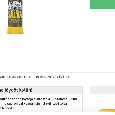
RJOITA ARVOSTELU
KERRO YSTÄVÄLLE
a löydöt kotiin!
isuuteen tehdä löytöjä suuresta ALEstamme. Juuri
mme suuren valikoiman jännittäviä tuotteita
a hinnoilla!