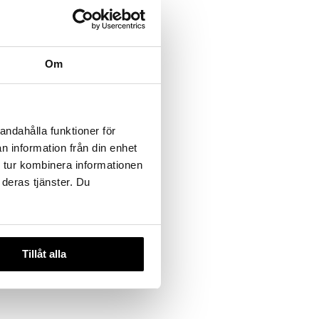
Om
andahålla funktioner för
n information från din enhet
 tur kombinera informationen
 deras tjänster. Du
Tillåt alla