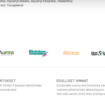
hol, Glyceryl Oleate, Glyceryl Stearate, Helianthus
ract, Tocopherol
MITUKSET
EDULLISET HINNAT
00 tehdyt tilaukset lähetetään
Ostamalla suuria eriä tuotteita 
mana päivänä
voimme pitää hinnat alhaisina juuri
Voit olla varma, että teet löytöjä 