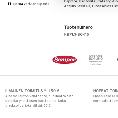
Caprate, Bentonite, Cetearyl Alco
Tietoa verkkokaupasta
Multimineraalit
Suorituskyky
Annuus Seed Oil, Picea Abies Ext
Naiset
Tuotenumero
HBPL3-BQ-7.5
ILMAINEN TOIMITUS YLI 50 €
NOPEAT TOI
Aina maksuton vaihtoehto, huolimatta siitä
Ennen kello 13.
ostatko yksittäisen tuotteen tai koko
normaalisti sa
tilauksellesi joka ylittää 50 €.