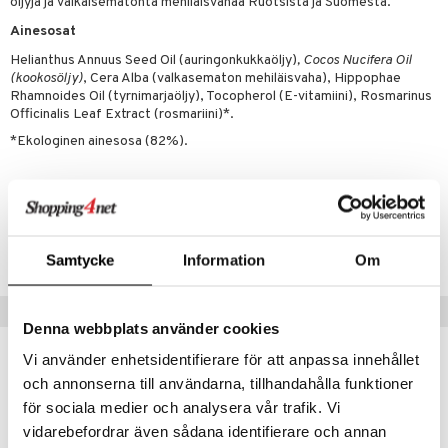
öljyjä ja valkaisematonta mehiläisvahaa Ruotsista ja Suomesta.
verisuonet
ie
t
ood
Ainesosat
 terveydenhuoltoa
poltto
rolia alentavat
Helianthus Annuus Seed Oil (auringonkukkaöljy)
, Cocos Nucifera Oil
uolisto
rasvahapot
ta
(kookosöljy)
, Cera Alba (valkasematon mehiläisvaha), Hippophae
Rhamnoides Oil (tyrnimarjaöljy), Tocopherol (E-vitamiini), Rosmarinus
inen
hiuspuu
ostuttimet
uutta säätelevät
Officinalis Leaf Extract (rosmariini)*.
*Ekologinen ainesosa (82%).
t
riset rasvahapot
evitys
t
iini
 energiaa
nia vahvistavat
 & helpottava
 & K
apia
tus
& nenä & kurkku
idantit
g
Tuotenumero
spalvelu
HBC42-C2-50
ulatus
iinit
Samtycke
Information
Om
ksiä & vastauksia
o
puli
iinit
tuotetta
Vinkkejä sinulle
n
uuri
Denna webbplats använder cookies
 verkkokaupasta
ndra
Vi använder enhetsidentifierare för att anpassa innehållet
och annonserna till användarna, tillhandahålla funktioner
neraalit
uskyky
för sociala medier och analysera vår trafik. Vi
vidarebefordrar även sådana identifierare och annan