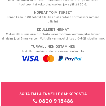
Aina maksuton vaihtoehto, huolimatta siitä ostatko yksittäisen
tuotteen tai koko tilauksellesi joka ylittää 50 €.
NOPEAT TOIMITUKSET
Ennen kello 13.00 tehdyt tilaukset lähetetään normaalisti samana
päivänä
EDULLISET HINNAT
Ostamalla suuria eriä tuotteita varastoomme voimme pitää hinnat
alhaisina juuri Sinua varten! Voit olla varma, että teet löytöjä sivuillamme.
TURVALLINEN OSTAMINEN
laskulla, pankkikortilla tai asiakastilin kautta
SOITA TAI LAITA MEILLE SÄHKÖPOSTIA
0800 9 18486