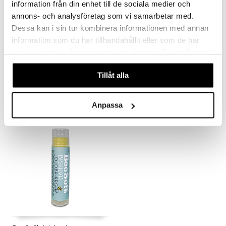
information från din enhet till de sociala medier och
annons- och analysföretag som vi samarbetar med.
Dessa kan i sin tur kombinera informationen med annan
information som du har tillhandahållit eller som de har
samlat in när du har använt deras tjänster. Du godkänner
BeeSoft Classic
BeeSoft Havtorn
våra cookies vid fortsatt användande av vår webbplats.
BEESOFT
BEESOFT
Tillåt alla
3,90
3,90
€
€
Anpassa