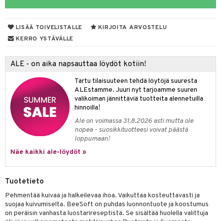
yt
hdistaminen
LISÄÄ TOIVELISTALLE
KIRJOITA ARVOSTELU
talon kuorinta
KERRO YSTÄVÄLLE
talovoiteet
to
ALE - on aika napsauttaa löydöt kotiin!
apot
Tartu tilaisuuteen tehdä löytöjä suuresta
t
nit &mineraalit
hanen
ALEstamme. Juuri nyt tarjoamme suuren
valikoiman jännittäviä tuotteita alennetuilla
m
hinnoilla!
 lihakset
lisät
Ale on voimassa 31.8.2026 asti mutta ole
nopea - suosikkituotteesi voivat päästä
udottaminen
 halu
ium
lisät
loppumaan!
Näe kaikki ale-löydöt »
pot
tamiinit
s & imetys
sti käytettävät
n korvaaminen
iot
lisät
rasvahapot
Tuotetieto
 halu
ideriviinietikka
svahapot
i-intoleranssi
Pehmentää kuivaa ja halkeilevaa ihoa. Vaikuttaa kosteuttavasti ja
suojaa kuivumiselta. BeeSoft on puhdas luonnontuote ja koostumus
d
vuodet & PMS
on peräisin vanhasta luostarireseptistä. Se sisältää huolella valittuja