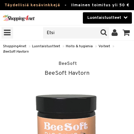
Täydellisiä kesävinkkejä
-
Ilmainen toimitus yli 50 €
Luontaistuotteet
ERKKEJÄ
Kauneudenhoito
JAT
UOTTEITA
Piilolinssit
Shopping4net
»
Luontaistuotteet
»
Hoito & hygienia
»
Voiteet
»
BeeSoft Havtorn
Luontaistuotteet
silmät
BeeSoft
Apteekki
suus
BeeSoft Havtorn
apot
Fitness
Koti & Sisustus
Lelut, Lapsi & Vauva
kkeet
Tuotemerkkejä
otteet
ät & pähkinät
Kampanjat
iho & kynnet
en