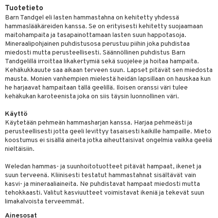
Tuotetieto
yt
hdistaminen
Barn Tandgel eli lasten hammastahna on kehitetty yhdessä
hammaslääkäreiden kanssa. Se on erityisesti kehitetty suojaamaan
talon kuorinta
maitohampaita ja tasapainottamaan lasten suun happotasoja.
Mineraalipohjainen puhdistusosa perustuu piihin joka puhdistaa
talovoiteet
to
miedosti mutta perusteellisesti. Säännöllinen puhdistus Barn
Tandgelillä irroittaa likakertymiä sekä suojelee ja hoitaa hampaita.
apot
Kehäkukkauute saa aikaan terveen suun. Lapset pitävät sen miedosta
mausta. Monien vanhempien mielestä heidän lapsillaan on hauskaa kun
t
nit &mineraalit
hanen
he harjaavat hampaitaan tällä geelillä. Iloisen oranssi väri tulee
kehäkukan karoteenista joka on siis täysin luonnollinen väri.
m
Käyttö
 lihakset
lisät
Käytetään pehmeän hammasharjan kanssa. Harjaa pehmeästi ja
perusteellisesti jotta geeli levittyy tasaisesti kaikille hampaille. Mieto
udottaminen
 halu
ium
lisät
koostumus ei sisällä aineita jotka aiheuttaisivat ongelmia vaikka geeliä
nieltäisiin.
pot
tamiinit
s & imetys
sti käytettävät
n korvaaminen
Weledan hammas- ja suunhoitotuotteet pitävät hampaat, ikenet ja
iot
lisät
rasvahapot
suun terveenä. Kliinisesti testatut hammastahnat sisältävät vain
kasvi- ja mineraaliaineita. Ne puhdistavat hampaat miedosti mutta
 halu
ideriviinietikka
svahapot
i-intoleranssi
tehokkaasti. Valitut kasviuutteet voimistavat ikeniä ja tekevät suun
limakalvoista terveemmät.
d
vuodet & PMS
Ainesosat