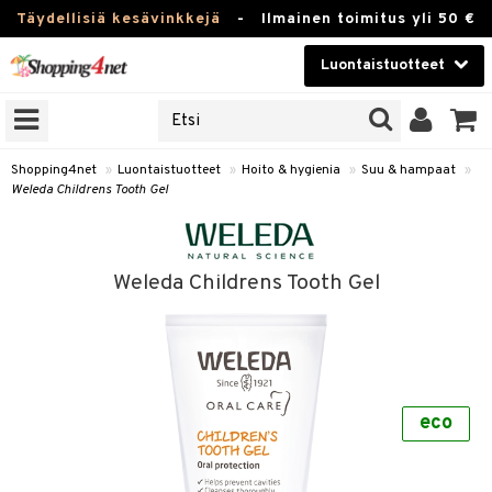
Täydellisiä kesävinkkejä
-
Ilmainen toimitus yli 50 €
Luontaistuotteet
ERKKEJÄ
Kauneudenhoito
JAT
UOTTEITA
Piilolinssit
Shopping4net
»
Luontaistuotteet
»
Hoito & hygienia
»
Suu & hampaat
»
Weleda Childrens Tooth Gel
Luontaistuotteet
silmät
Apteekki
suus
Weleda Childrens Tooth Gel
apot
Fitness
Koti & Sisustus
Lelut, Lapsi & Vauva
kkeet
eco
Tuotemerkkejä
otteet
ät & pähkinät
Kampanjat
iho & kynnet
en