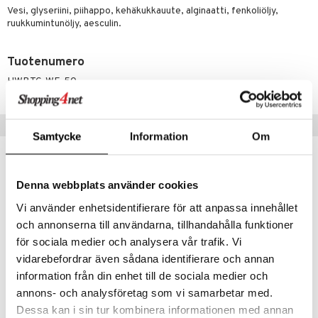
verisuonet
ie
t
ood
Vesi, glyseriini, piihappo, kehäkukkauute, alginaatti, fenkoliöljy,
ruukkumintunöljy, aesculin.
 terveydenhuoltoa
poltto
rolia alentavat
uolisto
rasvahapot
ta
Tuotenumero
inen
hiuspuu
ostuttimet
uutta säätelevät
HWBTG-WE-50
t
riset rasvahapot
evitys
t
iini
Vinkkejä sinulle
 energiaa
nia vahvistavat
 & helpottava
 & K
Samtycke
Information
Om
apia
tus
& nenä & kurkku
idantit
g
spalvelu
ulatus
iinit
Denna webbplats använder cookies
eco
eco
ksiä & vastauksia
o
puli
iinit
Vi använder enhetsidentifierare för att anpassa innehållet
tuotetta
och annonserna till användarna, tillhandahålla funktioner
n
uuri
för sociala medier och analysera vår trafik. Vi
 verkkokaupasta
ndra
vidarebefordrar även sådana identifierare och annan
information från din enhet till de sociala medier och
neraalit
uskyky
annons- och analysföretag som vi samarbetar med.
Weleda Calendula Baby Oil
Weleda Calendula Shampo & Body Wash
Dessa kan i sin tur kombinera informationen med annan
WELEDA
WELEDA