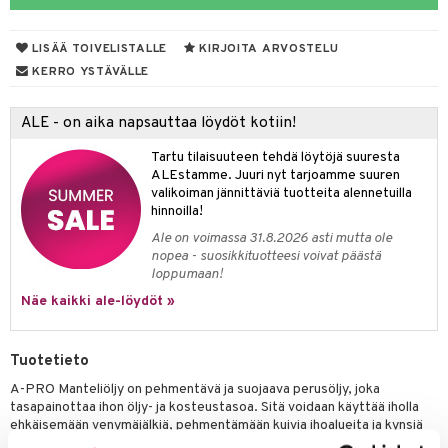
yt
LISÄÄ TOIVELISTALLE
KIRJOITA ARVOSTELU
talon kuorinta
KERRO YSTÄVÄLLE
talovoiteet
ALE - on aika napsauttaa löydöt kotiin!
iikka
Tartu tilaisuuteen tehdä löytöjä suuresta
let
akkauhset
ALEstamme. Juuri nyt tarjoamme suuren
valikoiman jännittäviä tuotteita alennetuilla
hampaat
hinnoilla!
mät
Ale on voimassa 31.8.2026 asti mutta ole
nopea - suosikkituotteesi voivat päästä
hdistaminen
loppumaan!
Näe kaikki ale-löydöt »
to
Tuotetieto
apot
A-PRO Manteliöljy on pehmentävä ja suojaava perusöljy, joka
tasapainottaa ihon öljy- ja kosteustasoa. Sitä voidaan käyttää iholla
t
nit &mineraalit
hanen
ehkäisemään venymäjälkiä, pehmentämään kuivia ihoalueita ja kynsiä
sekä kuivassa ja vaurioituneessa hiuspohjassa. A-PRO Manteliöljy