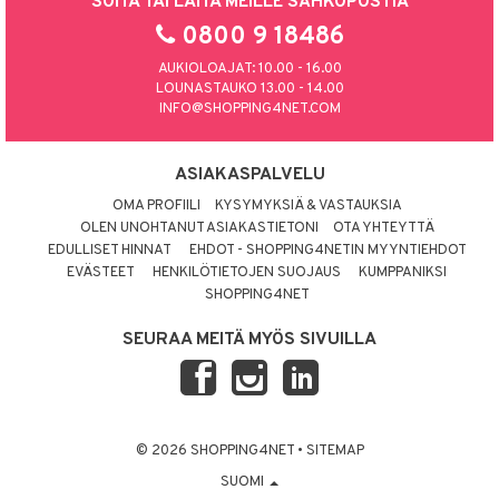
SOITA TAI LAITA MEILLE SÄHKÖPOSTIA
0800 9 18486
AUKIOLOAJAT: 10.00 - 16.00
LOUNASTAUKO 13.00 - 14.00
INFO@SHOPPING4NET.COM
ASIAKASPALVELU
OMA PROFIILI
KYSYMYKSIÄ & VASTAUKSIA
OLEN UNOHTANUT ASIAKASTIETONI
OTA YHTEYTTÄ
EDULLISET HINNAT
EHDOT - SHOPPING4NETIN MYYNTIEHDOT
EVÄSTEET
HENKILÖTIETOJEN SUOJAUS
KUMPPANIKSI
SHOPPING4NET
SEURAA MEITÄ MYÖS SIVUILLA
© 2026 SHOPPING4NET
•
SITEMAP
SUOMI