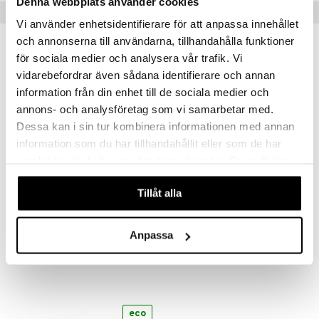
Denna webbplats använder cookies
apia
tus
& nenä & kurkku
idantit
g
Vinkkejä sinulle
spalvelu
Vi använder enhetsidentifierare för att anpassa innehållet
ulatus
iinit
och annonserna till användarna, tillhandahålla funktioner
ksiä & vastauksia
o
puli
iinit
för sociala medier och analysera vår trafik. Vi
tuotetta
vidarebefordrar även sådana identifierare och annan
eco
eco
n
uuri
information från din enhet till de sociala medier och
 verkkokaupasta
ndra
annons- och analysföretag som vi samarbetar med.
Dessa kan i sin tur kombinera informationen med annan
neraalit
uskyky
information som du har tillhandahållit eller som de har
samlat in när du har använt deras tjänster. Du godkänner
våra cookies vid fortsatt användande av vår webbplats.
Tillåt alla
Authentique Aleppo Soap 12%
Authentique Aleppo Soap 30%
ALEPEO
ALEPEO
8,90
12,90
€
€
Anpassa
eco