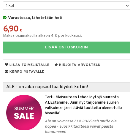
yt
Varastossa, lähetetään heti
talon kuorinta
6,90
talovoiteet
€
Maksa osamaksulla alkaen 4 € per kuukausi.
iikka
LISÄÄ OSTOSKORIIN
let
akkauhset
hampaat
LISÄÄ TOIVELISTALLE
KIRJOITA ARVOSTELU
mät
KERRO YSTÄVÄLLE
hdistaminen
ALE - on aika napsauttaa löydöt kotiin!
Tartu tilaisuuteen tehdä löytöjä suuresta
to
ALEstamme. Juuri nyt tarjoamme suuren
valikoiman jännittäviä tuotteita alennetuilla
apot
hinnoilla!
Ale on voimassa 31.8.2026 asti mutta ole
t
nit &mineraalit
hanen
nopea - suosikkituotteesi voivat päästä
loppumaan!