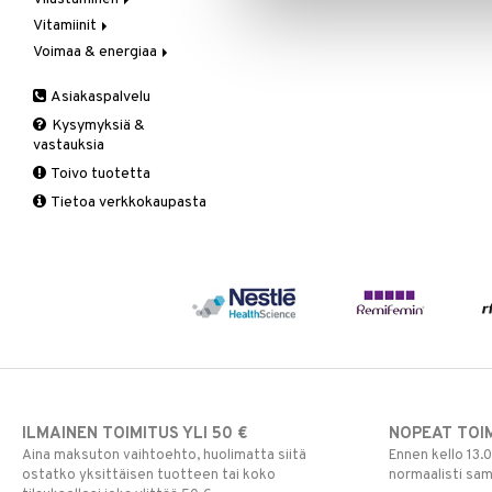
Vegetaariset rasvahapot
Vitamiinit
Kivunlievitys
Juomat
C-vitamiini
Verisuonia vahvistavat
Voimaa & energiaa
Muuta
Kuidut
Estävä & helpottava
A, D, E & K
Valoterapia
Puhdistus
Korva & nenä & kurkku
Antioksidantit
Ginseng
Asiakaspalvelu
Ruuansulatus
Muut
B-vitamiinit
Muut
Kysymyksiä &
Suolisto
Valkosipuli
C-vitamiinit
Q-10
vastauksia
Viruksiin
Lapset
Ruusunjuuri
Toivo tuotetta
Yskään
Miehet
Schizandra
Tietoa verkkokaupasta
Multimineraalit
Suorituskyky
Naiset
ILMAINEN TOIMITUS YLI 50 €
NOPEAT TOI
Aina maksuton vaihtoehto, huolimatta siitä
Ennen kello 13.
ostatko yksittäisen tuotteen tai koko
normaalisti sa