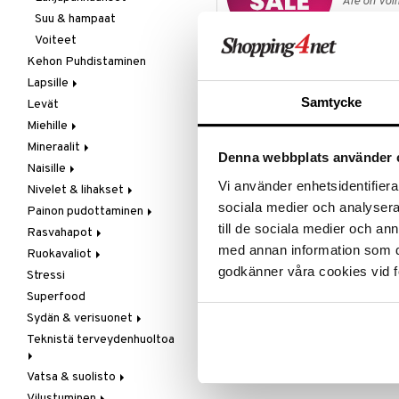
Ale on voi
suosikkitu
Suu & hampaat
Iho
Voiteet
Silmät
Näe kaikk
Kehon Puhdistaminen
Lapsille
Tuotetieto
Samtycke
Levät
Ihonhoito
Citrus Deodorantti on hyvin mieto 
Miehille
Rasvahapot
epämiellyttävät tuoksut poissa il
Mineraalit
Vitamiinit &mineraalit
Eturauhanen
negatiivisesti. Tuokuu raikkaalta si
Denna webbplats använder 
haluttaessa. Luonnolliset raaka-ai
Naisille
Muut
Kalsium
pumppu ilman kaasuja.
Vi använder enhetsidentifierar
Nivelet & lihakset
Ravintolisät
Kromi
Luusto
sociala medier och analysera 
Ainesosat
Painon pudottaminen
Seksi & halu
Magnesium
Muut
Ravintolisät
till de sociala medier och a
Rasvahapot
Multivitamiinit
Raskaus & imetys
Ulkoisesti käytettävät
Aterian korvaaminen
Alkoholi, vesi, aitoja eteerisiä öljyj
med annan information som du 
Ruokavaliot
Muut
Ravintolisät
Muut
Meren rasvahapot
godkänner våra cookies vid f
Stressi
Rauta
Seksi & halu
Omenasiideriviinietikka
Veg resvahapot
Gluteeni-intoleranssi
Tuotenumero
Superfood
Seleeni
Vaihdevuodet & PMS
Paasto
LCHF
HWCDE-WE-100
Sydän & verisuonet
Sinkki
Virtsatie
Patukat
Raw Food
Teknistä terveydenhuoltoa
Rasvanpoltto
Kolesterolia alentavat
Meren rasvahapot
Vatsa & suolisto
Hieronta
Neidonhiuspuu
Vilustuminen
Ilmankostuttimet
Happamuutta säätelevät