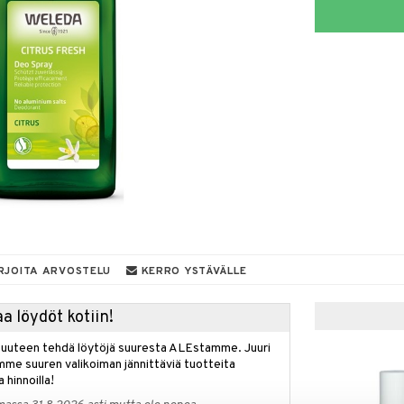
RJOITA ARVOSTELU
KERRO YSTÄVÄLLE
a löydöt kotiin!
isuuteen tehdä löytöjä suuresta ALEstamme. Juuri
mme suuren valikoiman jännittäviä tuotteita
a hinnoilla!