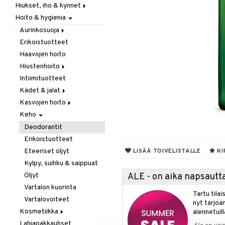
Hiukset, iho & kynnet
Itäminen
Hoito & hygienia
Jauhot & leivonta
Aurinko & pigmentti
Juomat
Hiukset
Aurinkosuoja
Kookos
Ravintolisät
Erikoistuotteet
Aftersun-tuotteet
Makeutusaineet
Haavojen hoito
Aurinkovoiteet
Mausteet & liemet
Hiustenhoito
Huulet
Muut
Intiimituotteet
Erikoistuotteet
Öljy & rasva
Kädet & jalat
Hoitoaineet
Pähkinä- & siementahnoja
Kasvojen hoito
Sampoot
Jalkojen hoito
Patukat
Keho
Käsien hoito
Erikoistuotteet
Rawfood
Muut tarvikkeet
Parranajotuotteet
Deodorantit
Säilytys
Puhdistaminen
Erikoistuotteet
Snacks
Silmänympärysvoiteet
Eteeriset öljyt
LISÄÄ TOIVELISTALLE
KI
Suklaa
Voiteet
Kylpy, suihku & saippuat
Tee
Öljyt
ALE - on aika napsautta
Vartalon kuorinta
Tartu tila
Vartalovoiteet
nyt tarjoa
Kosmetiikka
alennetuill
Lahjapakkauhset
Huulet