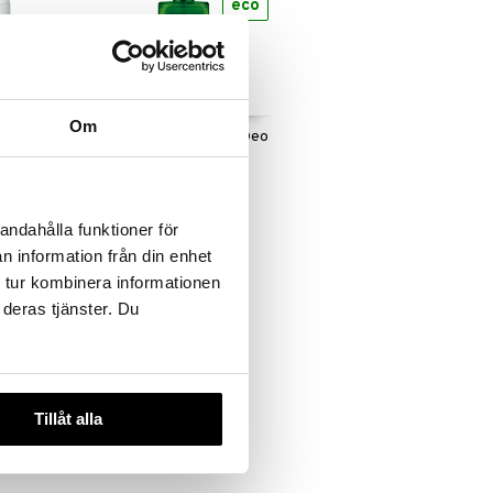
eco
Om
Deodorant
Weleda Herbal Fresh Deo
WELEDA
14,90
€
andahålla funktioner för
n information från din enhet
 tur kombinera informationen
 deras tjänster. Du
Tillåt alla