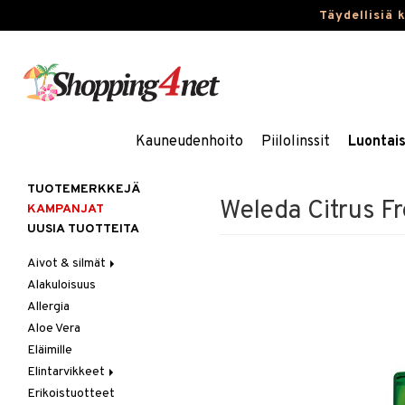
Täydellisiä 
Kauneudenhoito
Piilolinssit
Luontai
TUOTEMERKKEJÄ
Weleda Citrus F
KAMPANJAT
UUSIA TUOTTEITA
Aivot & silmät
Alakuloisuus
Muisti
Allergia
Rasvahapot
Aloe Vera
Silmät
Eläimille
Elintarvikkeet
Erikoistuotteet
Hedelmät & pähkinät