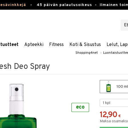
kesävinkkejä
-
45 päivän palautusoikeus -
Ilmainen toim
stuotteet
Apteekki
Fitness
Koti & Sisustus
Lelut, Lap
Shopping4net
»
Luontaistuotte
resh Deo Spray
100 ml
eco
12,90
€
Maksa osamaksul