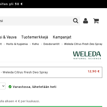
itus yli 50 €
si & Vauva
Tuotemerkkejä
Kampanjat
et
»
Hoito & hygienia
»
Keho
»
Deodorantit
»
Weleda Citrus Fresh Deo Spray
12,90 €
 - Weleda Citrus Fresh Deo Spray
Varastossa, lähetetään heti
la alkaen 4 € per kuukausi.