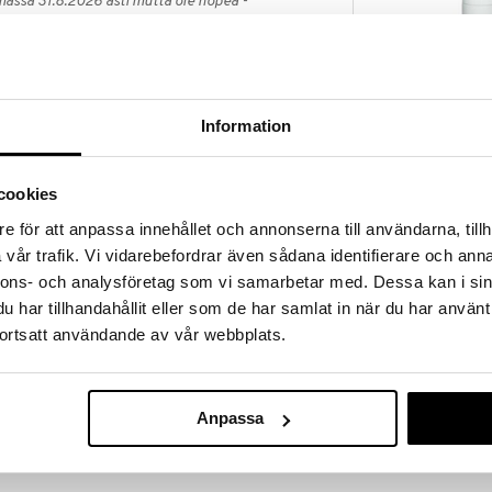
massa 31.8.2026 asti mutta ole nopea -
otteesi voivat päästä loppumaan!
i ale-löydöt »
Information
Thai Crystal 
ja ihoystävällinen deodorantti joka pitää
Roll-On
man että se vaikuttaa kehon omiin toimintoihin
THAI
trukselta, viilentää ja on turvallinen käyttää aina
cookies
7,29
neet. Ei sisällä aluminiumia. Luontoystävällinen
€
e för att anpassa innehållet och annonserna till användarna, tillh
vår trafik. Vi vidarebefordrar även sådana identifierare och anna
nnons- och analysföretag som vi samarbetar med. Dessa kan i sin
ä, sitrusöljy.
har tillhandahållit eller som de har samlat in när du har använt
ortsatt användande av vår webbplats.
Anpassa