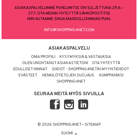
ASIAKASPALVELUMME PUHELIMITSE ON SULJETTUNA 29.6.–
27.7. OTA MEIHIN YHTEYTTÄ SÄHKÖPOSTITSE
NIIN AUTAMME SINUA MAHDOLLISIMMAN PIAN.
INFO@SHOPPING4NET.COM
ASIAKASPALVELU
OMA PROFIILI
KYSYMYKSIÄ & VASTAUKSIA
OLEN UNOHTANUT ASIAKASTIETONI
OTA YHTEYTTÄ
EDULLISET HINNAT
EHDOT - SHOPPING4NETIN MYYNTIEHDOT
EVÄSTEET
HENKILÖTIETOJEN SUOJAUS
KUMPPANIKSI
SHOPPING4NET
SEURAA MEITÄ MYÖS SIVUILLA
© 2026 SHOPPING4NET
•
SITEMAP
SUOMI