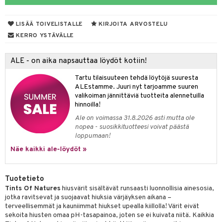
distaminen
koistuotteet
let
akkauhset
LISÄÄ TOIVELISTALLE
KIRJOITA ARVOSTELU
mänympärysvoiteet
eriset öljyt
hampaat
KERRO YSTÄVÄLLE
teet
py, suihku & saippuat
mät
ALE - on aika napsauttaa löydöt kotiin!
yt
hdistaminen
Tartu tilaisuuteen tehdä löytöjä suuresta
talon kuorinta
ALEstamme. Juuri nyt tarjoamme suuren
valikoiman jännittäviä tuotteita alennetuilla
talovoiteet
to
hinnoilla!
Ale on voimassa 31.8.2026 asti mutta ole
apot
nopea - suosikkituotteesi voivat päästä
loppumaan!
t
nit &mineraalit
hanen
Näe kaikki ale-löydöt »
m
 lihakset
lisät
Tuotetieto
Tints Of Natures
hiusvärit sisältävät runsaasti luonnollisia ainesosia,
udottaminen
 halu
ium
lisät
jotka ravitsevat ja suojaavat hiuksia värjäyksen aikana –
terveellisemmät ja kauniimmat hiukset upealla kiillolla! Värit eivät
pot
tamiinit
s & imetys
sti käytettävät
n korvaaminen
sekoita hiusten omaa pH-tasapainoa, joten se ei kuivata niitä. Kaikkia