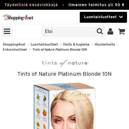
Täydellisiä kesävinkkejä
-
Ilmainen toimitus yli 50 €
Luontaistuotteet
ERKKEJÄ
Kauneudenhoito
JAT
UOTTEITA
Piilolinssit
Shopping4net
»
Luontaistuotteet
»
Hoito & hygienia
»
Hiustenhoito
»
Erikoistuotteet
»
Tints of Nature Platinum Blonde 10N
Luontaistuotteet
silmät
Apteekki
suus
Tints of Nature Platinum Blonde 10N
apot
Fitness
Koti & Sisustus
Lelut, Lapsi & Vauva
kkeet
Tuotemerkkejä
otteet
ät & pähkinät
Kampanjat
iho & kynnet
en