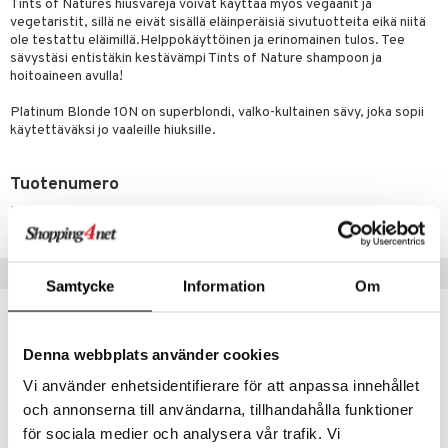
Tints of Natures hiusvärejä voivat käyttää myös vegaanit ja
iot
lisät
rasvahapot
vegetaristit, sillä ne eivät sisällä eläinperäisiä sivutuotteita eikä niitä
 halu
ideriviinietikka
svahapot
i-intoleranssi
ole testattu eläimillä.Helppokäyttöinen ja erinomainen tulos. Tee
sävystäsi entistäkin kestävämpi Tints of Nature shampoon ja
d
vuodet & PMS
hoitoaineen avulla!
verisuonet
ie
t
ood
Platinum Blonde 10N on superblondi, valko-kultainen sävy, joka sopii
käytettäväksi jo vaaleille hiuksille.
 terveydenhuoltoa
poltto
rolia alentavat
uolisto
rasvahapot
ta
Tuotenumero
HS011-UH-1
inen
hiuspuu
ostuttimet
uutta säätelevät
t
riset rasvahapot
evitys
t
iini
Suositut tuotteet
Samtycke
Information
Om
 energiaa
nia vahvistavat
 & helpottava
 & K
apia
tus
& nenä & kurkku
idantit
g
spalvelu
Denna webbplats använder cookies
ulatus
iinit
ksiä & vastauksia
Vi använder enhetsidentifierare för att anpassa innehållet
o
puli
iinit
tuotetta
och annonserna till användarna, tillhandahålla funktioner
n
uuri
för sociala medier och analysera vår trafik. Vi
 verkkokaupasta