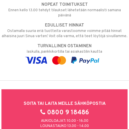
NOPEAT TOIMITUKSET
Ennen kello 13.00 tehdyt tilaukset lähetetään normaalisti samana
päivänä
EDULLISET HINNAT
Ostamalla suuria eriä tuotteita varastoomme voimme pitää hinnat
alhaisina juuri Sinua varten! Voit olla varma, että teet löytöjä sivuillamme.
TURVALLINEN OSTAMINEN
laskulla, pankkikortilla tai asiakastilin kautta
SOITA TAI LAITA MEILLE SÄHKÖPOSTIA
0800 9 18486
AUKIOLOAJAT: 10.00 - 16.00
LOUNASTAUKO 13.00 - 14.00