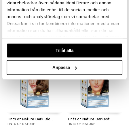
vidarebefordrar även sådana identifierare och annan
ndra
information från din enhet till de sociala medier och
Saatavana useana vaihtoehtona
neraalit
uskyky
annons- och analysföretag som vi samarbetar med.
Ricinolja kallpressad
Tints of Nature Dark Ash Blonde 6C
Dessa kan i sin tur kombinera informationen med annan
CREAROME
TINTS OF NATURE
information som du har tillhandahållit eller som de har
samlat in när du har använt deras tjänster. Du godkänner
5,90
19,90
alk.
€
€
våra cookies vid fortsatt användande av vår webbplats.
Tillåt alla
Anpassa
Tints of Nature Dark Blonde 6N
Tints of Nature Darkest Brown 2N
TINTS OF NATURE
TINTS OF NATURE