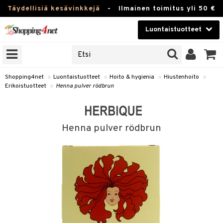
Täydellisiä kesävinkkejä
-
Ilmainen toimitus yli 50 €
Luontaistuotteet
ERKKEJÄ
Kauneudenhoito
JAT
UOTTEITA
Piilolinssit
Shopping4net
»
Luontaistuotteet
»
Hoito & hygienia
»
Hiustenhoito
»
Erikoistuotteet
»
Henna pulver rödbrun
Luontaistuotteet
silmät
Apteekki
suus
Henna pulver rödbrun
apot
Fitness
Koti & Sisustus
Lelut, Lapsi & Vauva
kkeet
Tuotemerkkejä
otteet
ät & pähkinät
Kampanjat
iho & kynnet
en