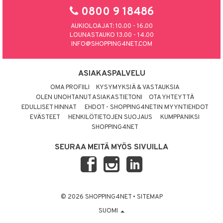
0800 9 18486
AUKIOLOAJAT: 10.00 - 16.00
LOUNASTAUKO 13.00 - 14.00
INFO@SHOPPING4NET.COM
ASIAKASPALVELU
OMA PROFIILI
KYSYMYKSIÄ & VASTAUKSIA
OLEN UNOHTANUT ASIAKASTIETONI
OTA YHTEYTTÄ
EDULLISET HINNAT
EHDOT - SHOPPING4NETIN MYYNTIEHDOT
EVÄSTEET
HENKILÖTIETOJEN SUOJAUS
KUMPPANIKSI
SHOPPING4NET
SEURAA MEITÄ MYÖS SIVUILLA
© 2026 SHOPPING4NET
•
SITEMAP
SUOMI