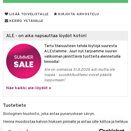
distaminen
koistuotteet
let
akkauhset
LISÄÄ TOIVELISTALLE
KIRJOITA ARVOSTELU
mänympärysvoiteet
eriset öljyt
hampaat
KERRO YSTÄVÄLLE
teet
py, suihku & saippuat
mät
ALE - on aika napsauttaa löydöt kotiin!
yt
hdistaminen
Tartu tilaisuuteen tehdä löytöjä suuresta
talon kuorinta
ALEstamme. Juuri nyt tarjoamme suuren
valikoiman jännittäviä tuotteita alennetuilla
talovoiteet
to
hinnoilla!
Ale on voimassa 31.8.2026 asti mutta ole
apot
nopea - suosikkituotteesi voivat päästä
loppumaan!
t
nit &mineraalit
hanen
Näe kaikki ale-löydöt »
m
 lihakset
lisät
Tuotetieto
udottaminen
 halu
ium
lisät
Biologinen hiushoito, joka antaa punaruskean sävyn.
Henna muodostaa kalvon hiuksen pinnalle ja antaa sille kiiltoa ja hehkua
pot
tamiinit
s & imetys
sti käytettävät
n korvaaminen
sekä saa sen tuntumaan täyteläisemmältä ja paksummalta. Biologinen