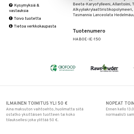
Beeta-Karyofylleeni, Allantoiini,
Kysymyksiä &
Suolisto
Valkosipuli
C-vitamiinit
Q-10
Alkyyliakrylaattiristikopolymeeri, 
vastauksia
Viruksiin
Lapset
Ruusunjuuri
Tasmannia Lanceolata Hedelmäuut
Toivo tuotetta
Yskään
Miehet
Schizandra
Tietoa verkkokaupasta
Multimineraalit
Suorituskyky
Tuotenumero
Naiset
HAB0E-IE-150
ILMAINEN TOIMITUS YLI 50 €
NOPEAT TOI
Aina maksuton vaihtoehto, huolimatta siitä
Ennen kello 13.
ostatko yksittäisen tuotteen tai koko
normaalisti sa
tilauksellesi joka ylittää 50 €.