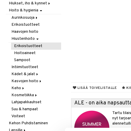
Hiukset, iho & kynnet
Itäminen
Hoito & hygienia
Jauhot & leivonta
Aurinko & pigmentti
Juomat
Hiukset
Aurinkosuoja
Kookos
Ravintolisät
Erikoistuotteet
Aftersun-tuotteet
Makeutusaineet
Haavojen hoito
Aurinkovoiteet
Mausteet & liemet
Hiustenhoito
Huulet
Muut
Erikoistuotteet
Öljy & rasva
Hoitoaineet
Pähkinä- & siementahnoja
Sampoot
Patukat
Intiimituotteet
Rawfood
Kädet & jalat
Säilytys
Kasvojen hoito
Jalkojen hoito
Snacks
Keho
Käsien hoito
Erikoistuotteet
LISÄÄ TOIVELISTALLE
KI
Suklaa
Kosmetiikka
Muut tarvikkeet
Parranajotuotteet
Deodorantit
Tee
Lahjapakkauhset
Puhdistaminen
Erikoistuotteet
Huulet
ALE - on aika napsautta
Suu & hampaat
Silmänympärysvoiteet
Eteeriset öljyt
Iho
Tartu tila
Voiteet
Voiteet
Kylpy, suihku & saippuat
Silmät
nyt tarjoa
Kehon Puhdistaminen
Öljyt
alennetuill
Lapsille
Vartalon kuorinta