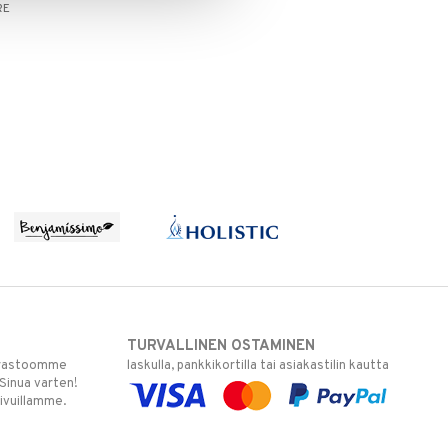
RE
TURVALLINEN OSTAMINEN
varastoomme
laskulla, pankkikortilla tai asiakastilin kautta
 Sinua varten!
sivuillamme.