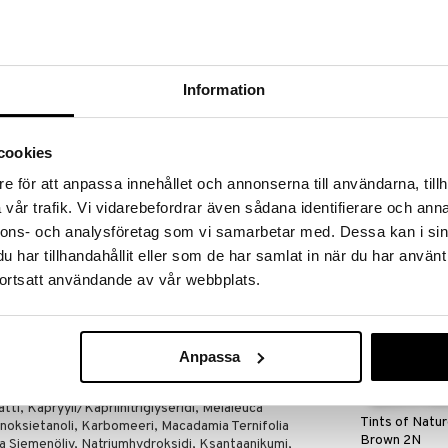
massa 31.8.2026 asti mutta ole nopea -
otteesi voivat päästä loppumaan!
i ale-löydöt »
Saatavana
Information
vaihtoe
Ricinolja kall
stava apu kaikille, jotka haluavat terveellisen
cookies
 ole kuiva ja ärtynyt.
CREAROME
tta sekä hoitaa ja rauhoittaa ärtynyttä ihoa
5,90
e för att anpassa innehållet och annonserna till användarna, tillh
alk.
€
lla. Se sisältää sekä teepuuöljyä että
vår trafik. Vi vidarebefordrar även sådana identifierare och anna
at hilsettä ja ärsytystä. Makadamiapähkinäöljy tuo
nnons- och analysföretag som vi samarbetar med. Dessa kan i sin
otta voit saada terveellisen ja tasapainoisen
esta ja ärsytyksestä. Aktiiviset ainesosat antavat
har tillhandahållit eller som de har samlat in när du har använt
istavat hiuksia ja hiusjuuria.
ortsatt användande av vår webbplats.
rasvan liikatuotannosta. Scalp Serum palauttaa
tta pääset eroon ylimääräisestä rasvasta ja
Anpassa
eryylikokoaatti,
tti, Kapryyli/Kapriinitriglyseridi, Melaleuca
Tints of Natu
Fenoksietanoli, Karbomeeri, Macadamia Ternifolia
Brown 2N
a Siemenöljy, Natriumhydroksidi, Ksantaanikumi,