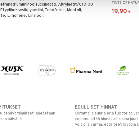
TINTS OF NATU
 Tetranatriumiminodisuccinaatti, Akrylaatit/C10-30
Etyyliheksyyliglyseriini, Tokoferoli, Mentoli,
19,90
€
e, Limonene, Linalool.
MITUKSET
EDULLISET HINNAT
00 tehdyt tilaukset lähetetään
Ostamalla suuria eriä tuotteita 
mana päivänä
voimme pitää hinnat alhaisina juuri
Voit olla varma, että teet löytöjä 