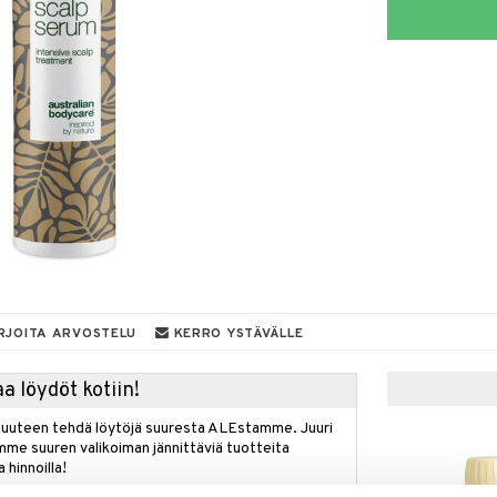
RJOITA ARVOSTELU
KERRO YSTÄVÄLLE
a löydöt kotiin!
isuuteen tehdä löytöjä suuresta ALEstamme. Juuri
mme suuren valikoiman jännittäviä tuotteita
a hinnoilla!