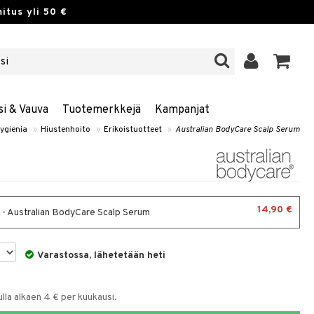
itus yli 50 €
si & Vauva
Tuotemerkkejä
Kampanjat
ygienia
»
Hiustenhoito
»
Erikoistuotteet
»
Australian BodyCare Scalp Serum
14,90 €
 - Australian BodyCare Scalp Serum
Varastossa, lähetetään heti
la alkaen 4 € per kuukausi.