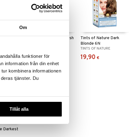
 useana
Om
htona
pressad
Tints of Nature Dark Ash
Tints of Nature Dark
Blonde 6C
Blonde 6N
TINTS OF NATURE
TINTS OF NATURE
19,90
19,90
andahålla funktioner för
€
€
n information från din enhet
 tur kombinera informationen
 deras tjänster. Du
Tillåt alla
re Darkest