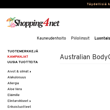
Täydellisiä 
Kauneudenhoito
Piilolinssit
Luontai
TUOTEMERKKEJÄ
Australian Body
KAMPANJAT
UUSIA TUOTTEITA
Aivot & silmät
Alakuloisuus
Muisti
Allergia
Rasvahapot
Aloe Vera
Silmät
Eläimille
Elintarvikkeet
Erikoistuotteet
Hedelmät & pähkinät