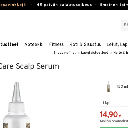
kesävinkkejä
-
45 päivän palautusoikeus -
Ilmainen toim
stuotteet
Apteekki
Fitness
Koti & Sisustus
Lelut, Lap
Shopping4net
»
Luontaistuotteet
»
Hoito & h
Care Scalp Serum
150 ml
14,90
€
Maksa osamaksul