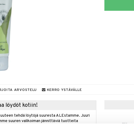
RJOITA ARVOSTELU
KERRO YSTÄVÄLLE
a löydöt kotiin!
isuuteen tehdä löytöjä suuresta ALEstamme. Juuri
mme suuren valikoiman jännittäviä tuotteita
a hinnoilla!