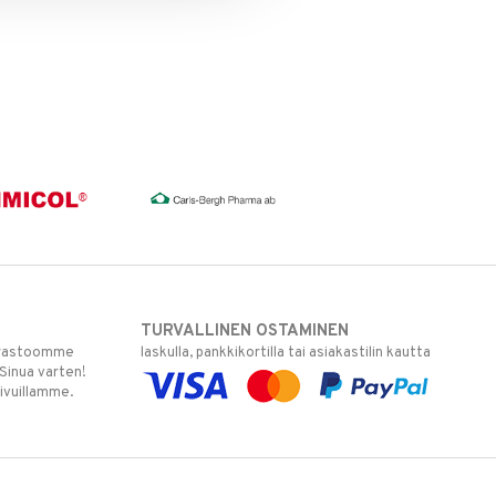
TURVALLINEN OSTAMINEN
varastoomme
laskulla, pankkikortilla tai asiakastilin kautta
 Sinua varten!
sivuillamme.