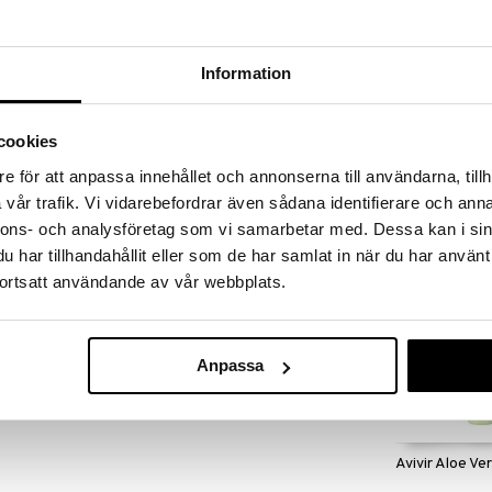
massa 31.8.2026 asti mutta ole nopea -
otteesi voivat päästä loppumaan!
i ale-löydöt »
Information
Avivir Aloe Ve
cookies
ä runsaasti ekologista aloe veraa joka tukee ihon
auringonoton jälkeen. On tärkeää vahvistaa ihon
AVIVIR
e för att anpassa innehållet och annonserna till användarna, tillh
keen koska UV-säteet voivat hajoittaa ihon
8,90
vår trafik. Vi vidarebefordrar även sådana identifierare och anna
ttä, allergisia reaktioita ja nopeuttaa ihon
€
nnons- och analysföretag som vi samarbetar med. Dessa kan i sin
har tillhandahållit eller som de har samlat in när du har använt
aa viilentävästi ja kosteuttavasti. Se korjaa,
ortsatt användande av vår webbplats.
noitusta. Korkea aloe vera-pitoisuus valmistelee
ää ainutlaatuista yhdistettä sakkarideistä joka
aniini antaa meille enemmän kuin vain kauniin
Anpassa
a paremman suojan UV-säteitä vastaan ja pienentää
auringon vuoksi.
Avivir Aloe Ve