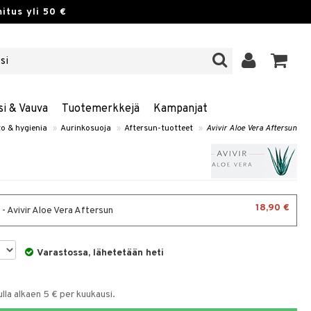
itus yli 50 €
si & Vauva
Tuotemerkkejä
Kampanjat
to & hygienia
»
Aurinkosuoja
»
Aftersun-tuotteet
»
Avivir Aloe Vera Aftersun
18,90 €
- Avivir Aloe Vera Aftersun
Varastossa, lähetetään heti
la alkaen 5 € per kuukausi.