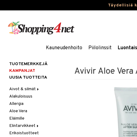
Täydellisiä 
Kauneudenhoito
Piilolinssit
Luontai
TUOTEMERKKEJÄ
Avivir Aloe Vera
KAMPANJAT
UUSIA TUOTTEITA
Aivot & silmät
Alakuloisuus
Muisti
Allergia
Rasvahapot
Aloe Vera
Silmät
Eläimille
Elintarvikkeet
Erikoistuotteet
Hedelmät & pähkinät