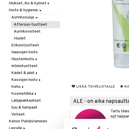
Hiukset, iho & kynnet
Itäminen
Hoito & hygienia
Jauhot & leivonta
Aurinko & pigmentti
Juomat
Hiukset
Aurinkosuoja
Kookos
Ravintolisät
Aftersun-tuotteet
Makeutusaineet
Aurinkovoiteet
Mausteet & liemet
Huulet
Muut
Erikoistuotteet
Öljy & rasva
Haavojen hoito
Pähkinä- & siementahnoja
Hiustenhoito
Patukat
Intiimituotteet
Erikoistuotteet
Rawfood
Kädet & jalat
Hoitoaineet
Säilytys
Kasvojen hoito
Sampoot
Jalkojen hoito
Snacks
Keho
Käsien hoito
Erikoistuotteet
LISÄÄ TOIVELISTALLE
KI
Suklaa
Kosmetiikka
Muut tarvikkeet
Parranajotuotteet
Deodorantit
Tee
Lahjapakkauhset
Puhdistaminen
Erikoistuotteet
Huulet
ALE - on aika napsautta
Suu & hampaat
Silmänympärysvoiteet
Eteeriset öljyt
Iho
Tartu tila
Voiteet
Voiteet
Kylpy, suihku & saippuat
Silmät
nyt tarjoa
Kehon Puhdistaminen
Öljyt
alennetuill
Lapsille
Vartalon kuorinta