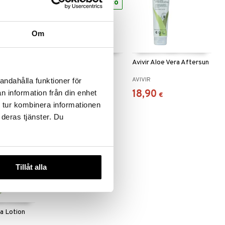
eco
Om
ra Spray
Avivir Aloe Vera Gel
Avivir Aloe Vera Aftersun
AVIVIR
AVIVIR
andahålla funktioner för
12,90
18,90
n information från din enhet
€
€
 tur kombinera informationen
 deras tjänster. Du
Tillåt alla
ra Lotion