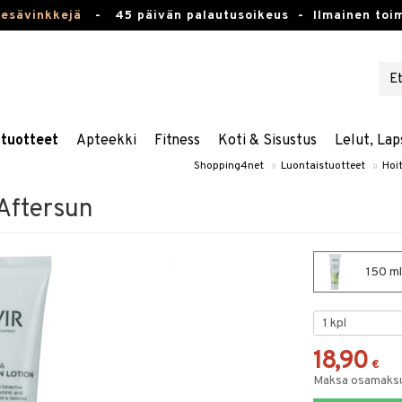
kesävinkkejä
-
45 päivän palautusoikeus -
Ilmainen toim
stuotteet
Apteekki
Fitness
Koti & Sisustus
Lelut, Lap
Shopping4net
»
Luontaistuotteet
»
Hoi
 Aftersun
150 ml 
18,90
€
Maksa osamaksul