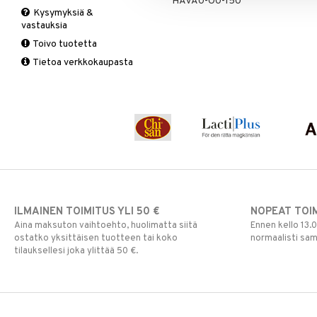
HAVA0-O0-150
Kysymyksiä &
Suolisto
Valkosipuli
C-vitamiinit
Q-10
vastauksia
Viruksiin
Lapset
Ruusunjuuri
Toivo tuotetta
Yskään
Miehet
Schizandra
Tietoa verkkokaupasta
Multimineraalit
Suorituskyky
Naiset
ILMAINEN TOIMITUS YLI 50 €
NOPEAT TOI
Aina maksuton vaihtoehto, huolimatta siitä
Ennen kello 13.
ostatko yksittäisen tuotteen tai koko
normaalisti sa
tilauksellesi joka ylittää 50 €.