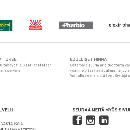
MITUKSET
EDULLISET HINNAT
00 tehdyt tilaukset lähetetään
Ostamalla suuria eriä tuotteita 
mana päivänä
voimme pitää hinnat alhaisina juuri
Voit olla varma, että teet löytöjä 
LVELU
SEURAA MEITÄ MYÖS SIVU
 VASTAUKSIA
UT ASIAKASTIETONI