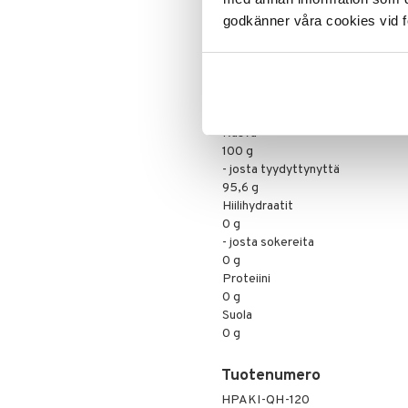
Kollageenipeptidi (nautaeläimistä
godkänner våra cookies vid f
(hydroksipropyylimetyyliselluloosa)
Ravintoarvo per 100 g
Määrä
Energia
3708 kJ / 902 kcal
Rasva
100 g
- josta tyydyttynyttä
95,6 g
Hiilihydraatit
0 g
- josta sokereita
0 g
Proteiini
0 g
Suola
0 g
Tuotenumero
HPAKI-QH-120