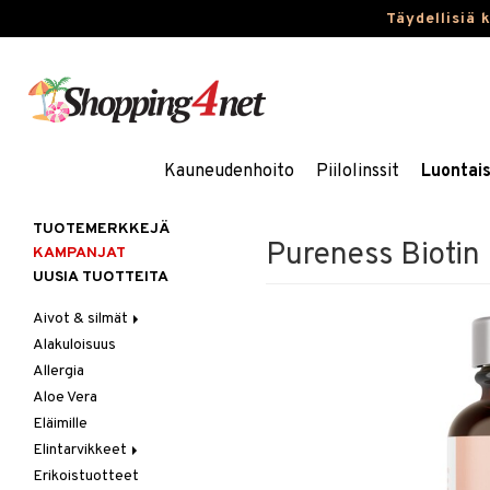
Täydellisiä 
Kauneudenhoito
Piilolinssit
Luontai
TUOTEMERKKEJÄ
Pureness Biotin
KAMPANJAT
UUSIA TUOTTEITA
Aivot & silmät
Alakuloisuus
Muisti
Allergia
Rasvahapot
Aloe Vera
Silmät
Eläimille
Elintarvikkeet
Erikoistuotteet
Hedelmät & pähkinät