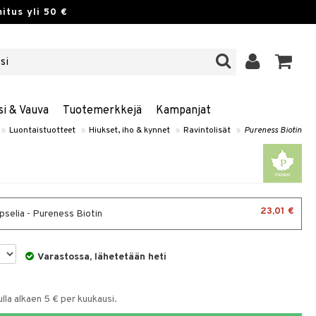
itus yli 50 €
si & Vauva
Tuotemerkkejä
Kampanjat
»
Luontaistuotteet
»
Hiukset, iho & kynnet
»
Ravintolisät
»
Pureness Biotin
23,01 €
pselia - Pureness Biotin
Varastossa, lähetetään heti
la alkaen 5 € per kuukausi.