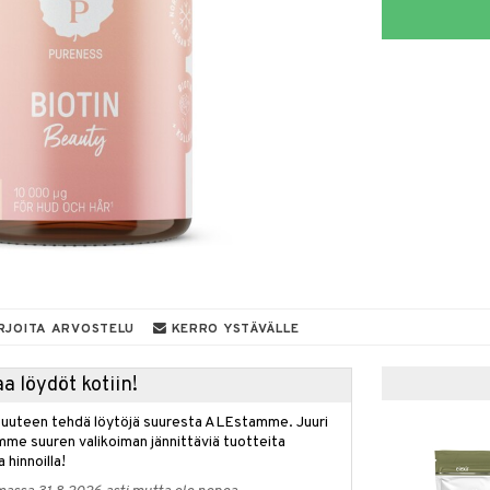
RJOITA ARVOSTELU
KERRO YSTÄVÄLLE
a löydöt kotiin!
isuuteen tehdä löytöjä suuresta ALEstamme. Juuri
mme suuren valikoiman jännittäviä tuotteita
a hinnoilla!