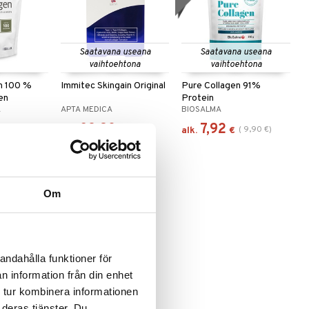
Saatavana useana
Saatavana useana
vaihtoehtona
vaihtoehtona
en 100 %
Immitec Skingain Original
Pure Collagen 91%
en
Protein
A
APTA MEDICA
BIOSALMA
32,90
7,92
(
9,90
€
)
alk.
€
alk.
€
Om
andahålla funktioner för
n information från din enhet
 tur kombinera informationen
agen
 deras tjänster. Du