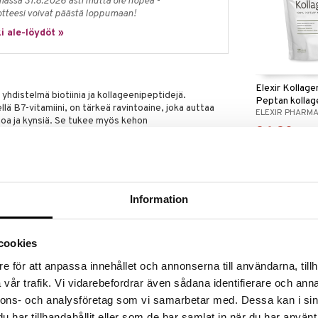
massa 31.8.2026 asti mutta ole nopea -
otteesi voivat päästä loppumaan!
i ale-löydöt »
Elexir Kollag
yhdistelmä biotiinia ja kollageenipeptidejä.
Peptan kollag
llä B7-vitamiini, on tärkeä ravintoaine, joka auttaa
ELEXIR PHARM
ihoa ja kynsiä. Se tukee myös kehon
26,90
tamaan rasvoja, proteiineja ja hiilihydraatteja
€
liukoinen, sitä on saatava säännöllisesti ruokavaliosta
biotiinia.
tteet, sillä on korkea imeytymiskyky eikä se
Information
cookies
orokausiannosta ei saa ylittää. Ravintolisää ei tule
e för att anpassa innehållet och annonserna till användarna, tillh
vaihtoehtona. Säilytettävä pienten lasten
vår trafik. Vi vidarebefordrar även sådana identifierare och anna
nnons- och analysföretag som vi samarbetar med. Dessa kan i sin
CP1 Pure Coll
Peptides
har tillhandahållit eller som de har samlat in när du har använt