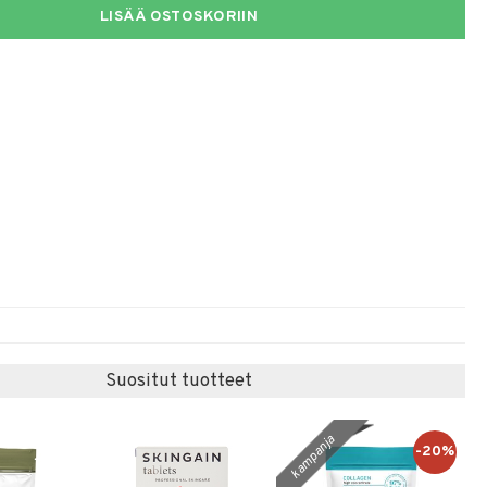
LISÄÄ OSTOSKORIIN
Suositut tuotteet
kampanja
-20%