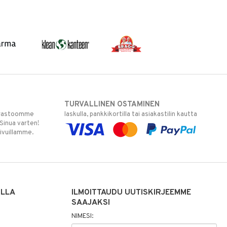
TURVALLINEN OSTAMINEN
varastoomme
laskulla, pankkikortilla tai asiakastilin kautta
 Sinua varten!
sivuillamme.
ILLA
ILMOITTAUDU UUTISKIRJEEMME
SAAJAKSI
NIMESI: