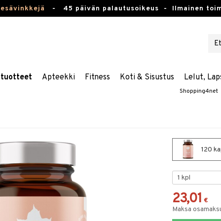
kesävinkkejä
-
45 päivän palautusoikeus -
Ilmainen toim
stuotteet
Apteekki
Fitness
Koti & Sisustus
Lelut, Lap
Shopping4net
120 ka
23,01
€
Maksa osamaksul