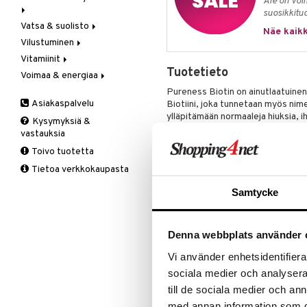
Ale on voi
suosikkitu
Meren rasvahapot
Vartalovoiteet
Vatsa & suolisto
Hieronta
Neidonhiuspuu
Näe kaikk
Vilustuminen
Ilmankostuttimet
Happamuutta säätelevät
Vegetaariset rasvahapot
Vitamiinit
Kivunlievitys
Juomat
C-vitamiini
Verisuonia vahvistavat
Tuotetieto
Voimaa & energiaa
Muuta
Kuidut
Estävä & helpottava
A, D, E & K
Valoterapia
Puhdistus
Korva & nenä & kurkku
Antioksidantit
Ginseng
Pureness Biotin on ainutlaatuinen 
Asiakaspalvelu
Biotiini, joka tunnetaan myös nime
Ruuansulatus
Muut
B-vitamiinit
Muut
ylläpitämään normaaleja hiuksia, 
Kysymyksiä &
Suolisto
Valkosipuli
C-vitamiinit
Q-10
energiantuotantoa auttamalla muut
vastauksia
Viruksiin
Lapset
Ruusunjuuri
energiaksi. Koska biotiini on vesi
Toivo tuotetta
tai ravintolisänä.
Yskään
Miehet
Schizandra
1 kapseli sisältää peräti 10 000 μg 
Tietoa verkkokaupasta
Multimineraalit
Suorituskyky
Kuten kaikki Pureness-kapselituo
Naiset
luonnollisesti sisällä täyteaineita!
Samtycke
Annostus
1 kapseli päivässä.
Denna webbplats använder 
Tämä on ravintolisä. Suositeltua vu
Vi använder enhetsidentifierar
käyttää monipuolisen ruokavalion 
sociala medier och analysera 
ulottumattomissa.
till de sociala medier och a
Ainesosat
med annan information som du 