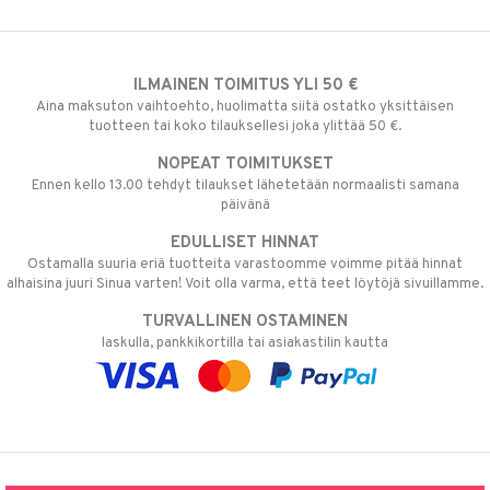
ILMAINEN TOIMITUS YLI 50 €
Aina maksuton vaihtoehto, huolimatta siitä ostatko yksittäisen
tuotteen tai koko tilauksellesi joka ylittää 50 €.
NOPEAT TOIMITUKSET
Ennen kello 13.00 tehdyt tilaukset lähetetään normaalisti samana
päivänä
EDULLISET HINNAT
Ostamalla suuria eriä tuotteita varastoomme voimme pitää hinnat
alhaisina juuri Sinua varten! Voit olla varma, että teet löytöjä sivuillamme.
TURVALLINEN OSTAMINEN
laskulla, pankkikortilla tai asiakastilin kautta