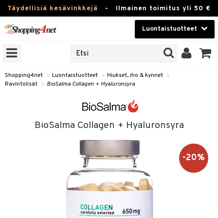
Täydellisiä kesävinkkejä
-
Ilmainen toimitus yli 50 €
Luontaistuotteet
ERKKEJÄ
Kauneudenhoito
JAT
UOTTEITA
Piilolinssit
Shopping4net
»
Luontaistuotteet
»
Hiukset, iho & kynnet
»
Ravintolisät
»
BioSalma Collagen + Hyaluronsyra
Luontaistuotteet
silmät
Apteekki
suus
BioSalma Collagen + Hyaluronsyra
apot
Fitness
Koti & Sisustus
-20%
Lelut, Lapsi & Vauva
kkeet
Tuotemerkkejä
otteet
ät & pähkinät
Kampanjat
iho & kynnet
en