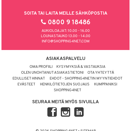
SOITA TAI LAITA MEILLE SÄHKÖPOSTIA
0800 9 18486
AUKIOLOAJAT: 10.00 - 16.00
LOUNASTAUKO 13.00 - 14.00
INFO@SHOPPING4NET.COM
ASIAKASPALVELU
OMA PROFIILI
KYSYMYKSIÄ & VASTAUKSIA
OLEN UNOHTANUT ASIAKASTIETONI
OTA YHTEYTTÄ
EDULLISET HINNAT
EHDOT - SHOPPING4NETIN MYYNTIEHDOT
EVÄSTEET
HENKILÖTIETOJEN SUOJAUS
KUMPPANIKSI
SHOPPING4NET
SEURAA MEITÄ MYÖS SIVUILLA