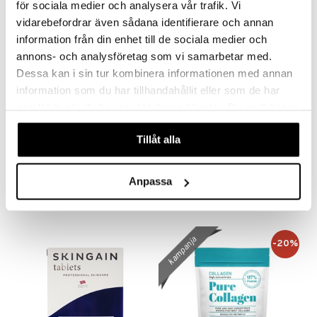
för sociala medier och analysera vår trafik. Vi
vidarebefordrar även sådana identifierare och annan
information från din enhet till de sociala medier och
annons- och analysföretag som vi samarbetar med.
Dessa kan i sin tur kombinera informationen med annan
information som du har tillhandahållit eller som de har
samlat in när du har använt deras tjänster. Du godkänner
våra cookies vid fortsatt användande av vår webbplats.
Tillåt alla
Elexir Kollagen 100 % Peptan kollagen
Genacol
ELEXIR PHARMA
GENACOL
Anpassa
26,90
36,90
€
€
kampanja
-20%