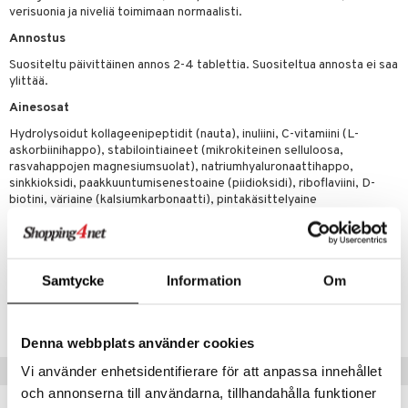
n
uuri
verisuonia ja niveliä toimimaan normaalisti.
 verkkokaupasta
ndra
Annostus
Suositeltu päivittäinen annos 2-4 tablettia. Suositeltua annosta ei saa
neraalit
uskyky
ylittää.
Ainesosat
Hydrolysoidut kollageenipeptidit (nauta), inuliini, C-vitamiini (L-
askorbiinihappo), stabilointiaineet (mikrokiteinen selluloosa,
rasvahappojen magnesiumsuolat), natriumhyaluronaattihappo,
sinkkioksidi, paakkuuntumisenestoaine (piidioksidi), riboflaviini, D-
biotini, väriaine (kalsiumkarbonaatti), pintakäsittelyaine
(hydroksipropyylimetyyliselluloosa).
Samtycke
Information
Om
Tuotenumero
HMAG1-Y9-120
Denna webbplats använder cookies
Suositut tuotteet
Vi använder enhetsidentifierare för att anpassa innehållet
och annonserna till användarna, tillhandahålla funktioner