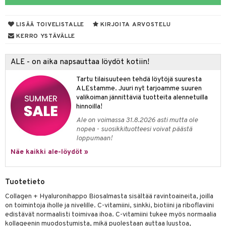
pot
iikka
tamiinit
s & imetys
sti käytettävät
n korvaaminen
distaminen
koistuotteet
let
iot
akkauhset
lisät
rasvahapot
LISÄÄ TOIVELISTALLE
KIRJOITA ARVOSTELU
mänympärysvoiteet
eriset öljyt
hampaat
 halu
ideriviinietikka
svahapot
i-intoleranssi
KERRO YSTÄVÄLLE
teet
py, suihku & saippuat
mät
d
vuodet & PMS
ALE - on aika napsauttaa löydöt kotiin!
yt
verisuonet
ie
t
ood
Tartu tilaisuuteen tehdä löytöjä suuresta
talon kuorinta
 terveydenhuoltoa
poltto
rolia alentavat
ALEstamme. Juuri nyt tarjoamme suuren
valikoiman jännittäviä tuotteita alennetuilla
talovoiteet
uolisto
rasvahapot
ta
hinnoilla!
Ale on voimassa 31.8.2026 asti mutta ole
inen
hiuspuu
ostuttimet
uutta säätelevät
nopea - suosikkituotteesi voivat päästä
loppumaan!
t
riset rasvahapot
evitys
t
iini
Näe kaikki ale-löydöt »
 energiaa
nia vahvistavat
 & helpottava
 & K
apia
tus
& nenä & kurkku
idantit
g
Tuotetieto
spalvelu
ulatus
iinit
Collagen + Hyaluronihappo Biosalmasta sisältää ravintoaineita, joilla
ksiä & vastauksia
on toimintoja iholle ja nivelille. C-vitamiini, sinkki, biotiini ja riboflaviini
o
puli
iinit
edistävät normaalisti toimivaa ihoa. C-vitamiini tukee myös normaalia
tuotetta
kollageenin muodostumista, mikä puolestaan auttaa luustoa,