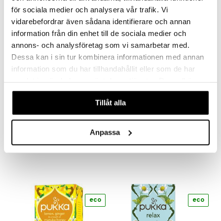
n
uuri
för sociala medier och analysera vår trafik. Vi
kampanja
-25%
 verkkokaupasta
vidarebefordrar även sådana identifierare och annan
ndra
information från din enhet till de sociala medier och
eco
neraalit
uskyky
annons- och analysföretag som vi samarbetar med.
Dessa kan i sin tur kombinera informationen med annan
information som du har tillhandahållit eller som de har
samlat in när du har använt deras tjänster. Du godkänner
våra cookies vid fortsatt användande av vår webbplats.
Saatavana useana vaihtoehtona
Tillåt alla
Pukka After Dinner
Pau D'Arco te
PUKKA
ALPHA PLUS
Anpassa
4,90
8,92
11,89
€
alk.
€
(
€
)
eco
eco