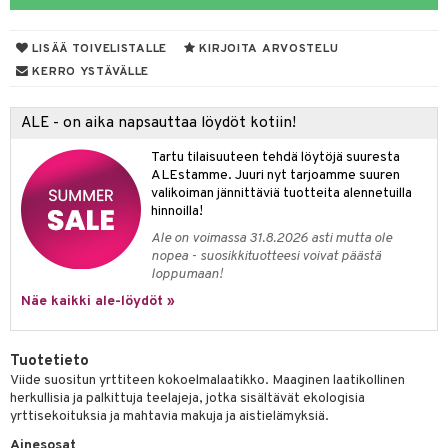
LISÄÄ TOIVELISTALLE
KIRJOITA ARVOSTELU
otteet
KERRO YSTÄVÄLLE
iho & kynnet
ALE - on aika napsauttaa löydöt kotiin!
hygienia
 & pigmentti
Tartu tilaisuuteen tehdä löytöjä suuresta
hdistaminen
t
osuoja
ALEstamme. Juuri nyt tarjoamme suuren
valikoiman jännittäviä tuotteita alennetuilla
ersun-tuotteet
lisät
tuotteet
hinnoilla!
Ale on voimassa 31.8.2026 asti mutta ole
inkovoiteet
en hoito
to
nopea - suosikkituotteesi voivat päästä
loppumaan!
let
nhoito
apot
Näe kaikki ale-löydöt »
koistuotteet
t
tuotteet
nit &mineraalit
hanen
toaineet
 jalat
m
Tuotetieto
Viide suositun yrttiteen kokoelmalaatikko. Maaginen laatikollinen
mpoot
kojen hoito
 lihakset
en hoito
lisät
herkullisia ja palkittuja teelajeja, jotka sisältävät ekologisia
yrttisekoituksia ja mahtavia makuja ja aistielämyksiä.
ien hoito
koistuotteet
udottaminen
 halu
ium
lisät
Ainesosat