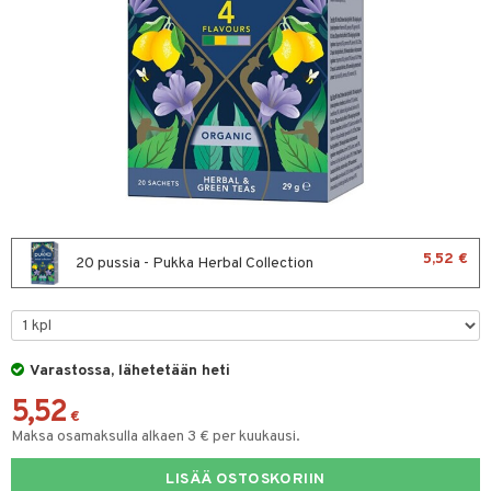
& leivonta
t
s
usaineet
et & liemet
rasva
5,52 €
20 pussia - Pukka Herbal Collection
ä- & siementahnoja
t
Varastossa, lähetetään heti
od
5,52
s
€
Maksa osamaksulla alkaen 3 € per kuukausi.
LISÄÄ OSTOSKORIIN