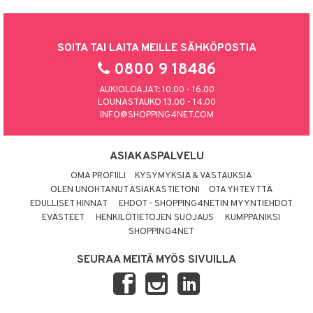
SOITA TAI LAITA MEILLE SÄHKÖPOSTIA
0800 9 18486
AUKIOLOAJAT: 10.00 - 16.00
LOUNASTAUKO 13.00 - 14.00
INFO@SHOPPING4NET.COM
ASIAKASPALVELU
OMA PROFIILI
KYSYMYKSIÄ & VASTAUKSIA
OLEN UNOHTANUT ASIAKASTIETONI
OTA YHTEYTTÄ
EDULLISET HINNAT
EHDOT - SHOPPING4NETIN MYYNTIEHDOT
EVÄSTEET
HENKILÖTIETOJEN SUOJAUS
KUMPPANIKSI
SHOPPING4NET
SEURAA MEITÄ MYÖS SIVUILLA