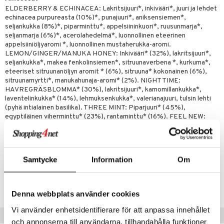
t tarvikkeet
ranajotuotteet
dorantit
pot
iikka
tamiinit
s & imetys
sti käytettävät
n korvaaminen
ELDERBERRY & ECHINACEA: Lakritsijuuri*, inkivääri*, juuri ja lehdet
echinacea purpureasta (10%)*, punajuuri*, aniksensiemen*,
distaminen
koistuotteet
let
iot
akkauhset
lisät
rasvahapot
seljankukka (8%)*, piparminttu*, appelsiininkuori*, ruusunmarja*,
seljanmarja (6%)*, acerolahedelmä*, luonnollinen eteerinen
mänympärysvoiteet
eriset öljyt
hampaat
 halu
ideriviinietikka
svahapot
i-intoleranssi
appelsiiniöljyaromi *, luonnollinen mustaherukka-aromi.
LEMON/GINGER/MANUKA HONEY: Inkivääri* (32%), lakritsijuuri*,
teet
py, suihku & saippuat
mät
d
vuodet & PMS
seljankukka*, makea fenkolinsiemen*, sitruunaverbena *, kurkuma*,
yt
eteeriset sitruunanöljyn aromit * (6%), sitruuna* kokonainen (6%),
verisuonet
ie
t
ood
sitruunamyrtti*, manukahunaja-aromi* (2%). NIGHT TIME:
talon kuorinta
HAVREGRÄSBLOMMA* (30%), lakritsijuuri*, kamomillankukka*,
 terveydenhuoltoa
poltto
rolia alentavat
laventelinkukka* (14%), lehmuksenkukka*, valerianajuuri, tulsin lehti
talovoiteet
(pyhä intialainen basilika). THREE MINT: Piparjuuri* (45%),
uolisto
rasvahapot
ta
egyptiläinen viherminttu* (23%), rantaminttu* (16%). FEEL NEW:
Aniksensiemen* (42,5%), fenkolinsiemen (makea)* (22,5%),
inen
hiuspuu
ostuttimet
uutta säätelevät
kardemummakapseli* (15%), lakritsijuuri*, korianteri*, kurkumajuuri*.
*Ekologisesti sertifioitu ainesosa.
t
riset rasvahapot
evitys
t
iini
Samtycke
Information
Om
 energiaa
nia vahvistavat
 & helpottava
 & K
Tuotenumero
apia
tus
& nenä & kurkku
idantit
g
HTHC0-Q2-20
spalvelu
Denna webbplats använder cookies
ulatus
iinit
ksiä & vastauksia
Vi använder enhetsidentifierare för att anpassa innehållet
o
puli
iinit
Suositut tuotteet
och annonserna till användarna, tillhandahålla funktioner
tuotetta