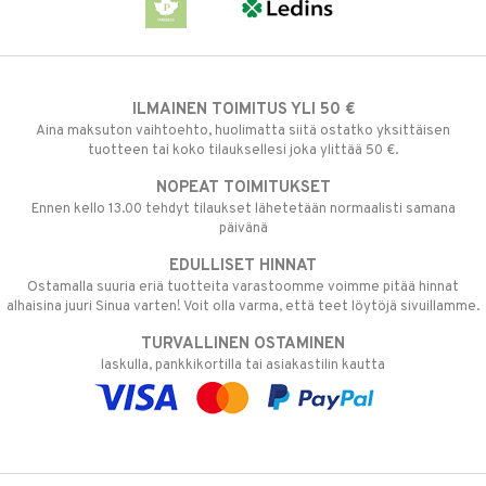
ILMAINEN TOIMITUS YLI 50 €
Aina maksuton vaihtoehto, huolimatta siitä ostatko yksittäisen
tuotteen tai koko tilauksellesi joka ylittää 50 €.
NOPEAT TOIMITUKSET
Ennen kello 13.00 tehdyt tilaukset lähetetään normaalisti samana
päivänä
EDULLISET HINNAT
Ostamalla suuria eriä tuotteita varastoomme voimme pitää hinnat
alhaisina juuri Sinua varten! Voit olla varma, että teet löytöjä sivuillamme.
TURVALLINEN OSTAMINEN
laskulla, pankkikortilla tai asiakastilin kautta