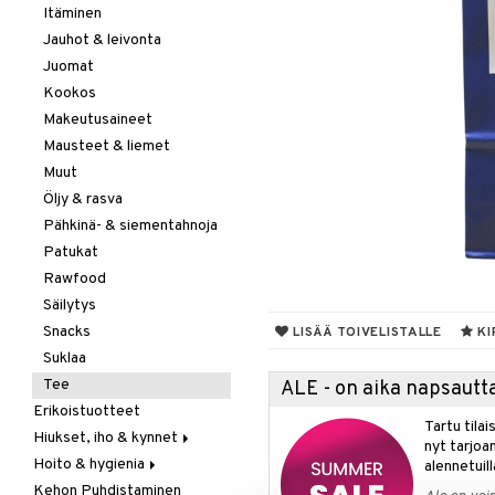
Itäminen
Jauhot & leivonta
Juomat
Kookos
Makeutusaineet
Mausteet & liemet
Muut
Öljy & rasva
Pähkinä- & siementahnoja
Patukat
Rawfood
Säilytys
Snacks
LISÄÄ TOIVELISTALLE
KI
Suklaa
Tee
ALE - on aika napsautta
Erikoistuotteet
Tartu tila
Hiukset, iho & kynnet
nyt tarjoa
Hoito & hygienia
Aurinko & pigmentti
alennetuill
Kehon Puhdistaminen
Hiukset
Aurinkosuoja