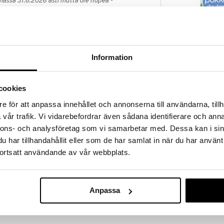
massa 31.8.2026 asti mutta ole nopea -
otteesi voivat päästä loppumaan!
i ale-löydöt »
Information
Pukka After D
oka tarjoaa miedon, kukkaisen ja kevyesti makean
 että ainesosana flunssan ja hyvinvoinnin
PUKKA
tavaksi lämpimänä viileinä päivinä tai viilentävänä
cookies
4,90
€
e för att anpassa innehållet och annonserna till användarna, tillh
vår trafik. Vi vidarebefordrar även sådana identifierare och anna
nnons- och analysföretag som vi samarbetar med. Dessa kan i sin
har tillhandahållit eller som de har samlat in när du har använt
ortsatt användande av vår webbplats.
Anpassa
Kung Markatt