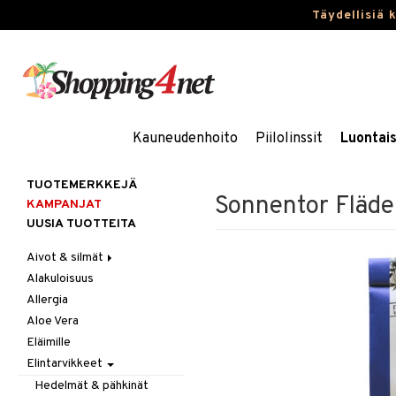
Täydellisiä 
Kauneudenhoito
Piilolinssit
Luontai
TUOTEMERKKEJÄ
Sonnentor Fläd
KAMPANJAT
UUSIA TUOTTEITA
Aivot & silmät
Alakuloisuus
Muisti
Allergia
Rasvahapot
Aloe Vera
Silmät
Eläimille
Elintarvikkeet
Hedelmät & pähkinät