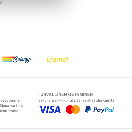
TA
TURVALLINEN OSTAMINEN
varastoomme
laskulla, pankkikortilla tai asiakastilin kautta
 Sinua varten!
sivuillamme.