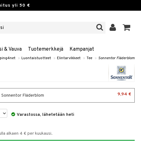
itus yli 50 €
si & Vauva
Tuotemerkkejä
Kampanjat
ping4net
»
Luontaistuotteet
»
Elintarvikkeet
»
Tee
»
Sonnentor Fläderblom
9,94 €
- Sonnentor Fläderblom
Varastossa, lähetetään heti
la alkaen 4 € per kuukausi.