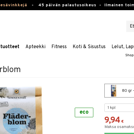
kesävinkkejä
-
45 päivän palautusoikeus -
Ilmainen toim
stuotteet
Apteekki
Fitness
Koti & Sisustus
Lelut, Lap
Shop
erblom
80 gr 
eco
9,94
€
Maksa osamaksul