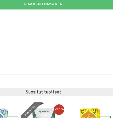
LISÄÄ OSTOSKORIIN
Suositut tuotteet
kampanja
-25%