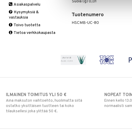
Suola (g) 0,01
Asiakaspalvelu
Ruuansulatus
Muut
B-vitamiinit
Muut
Kysymyksiä &
Suolisto
Valkosipuli
C-vitamiinit
Q-10
Tuotenumero
vastauksia
Viruksiin
Lapset
Ruusunjuuri
HSCMB-UC-80
Toivo tuotetta
Yskään
Miehet
Schizandra
Tietoa verkkokaupasta
Multimineraalit
Suorituskyky
Naiset
ILMAINEN TOIMITUS YLI 50 €
NOPEAT TOI
Aina maksuton vaihtoehto, huolimatta siitä
Ennen kello 13.
ostatko yksittäisen tuotteen tai koko
normaalisti sa
tilauksellesi joka ylittää 50 €.