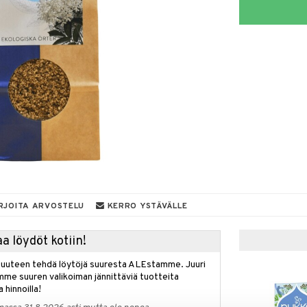
RJOITA ARVOSTELU
KERRO YSTÄVÄLLE
a löydöt kotiin!
isuuteen tehdä löytöjä suuresta ALEstamme. Juuri
mme suuren valikoiman jännittäviä tuotteita
a hinnoilla!