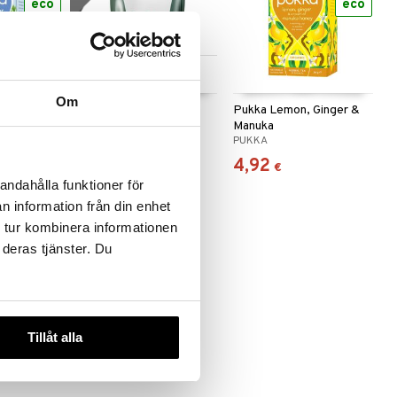
eco
eco
Saatavana useana
vaihtoehtona
Om
inner
Pau D'Arco te
Pukka Lemon, Ginger &
Manuka
ALPHA PLUS
PUKKA
8,92
4,92
(
11,89
€
)
alk.
€
€
andahålla funktioner för
n information från din enhet
 tur kombinera informationen
 deras tjänster. Du
eco
Tillåt alla
a Green Tea