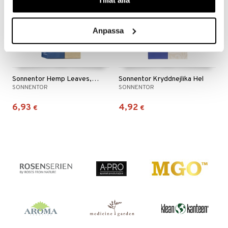
Tillåt alla
n
uuri
 verkkokaupasta
ndra
Anpassa
neraalit
uskyky
Sonnentor Hemp Leaves, Loose
Sonnentor Kryddnejlika Hel
SONNENTOR
SONNENTOR
6,93
4,92
€
€