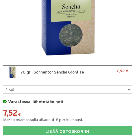
& leivonta
t
s
usaineet
et & liemet
rasva
7,52 €
70 gr - Sonnentor Sencha Grönt Te
ä- & siementahnoja
t
Varastossa, lähetetään heti
od
7,52
s
€
Maksa osamaksulla alkaen 4 € per kuukausi.
LISÄÄ OSTOSKORIIN