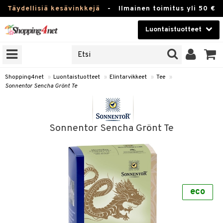
Täydellisiä kesävinkkejä
-
Ilmainen toimitus yli 50 €
Luontaistuotteet
ERKKEJÄ
Kauneudenhoito
JAT
UOTTEITA
Piilolinssit
Shopping4net
»
Luontaistuotteet
»
Elintarvikkeet
»
Tee
»
Sonnentor Sencha Grönt Te
Luontaistuotteet
silmät
Apteekki
suus
Sonnentor Sencha Grönt Te
apot
Fitness
Koti & Sisustus
Lelut, Lapsi & Vauva
kkeet
eco
Tuotemerkkejä
ät & pähkinät
Kampanjat
en