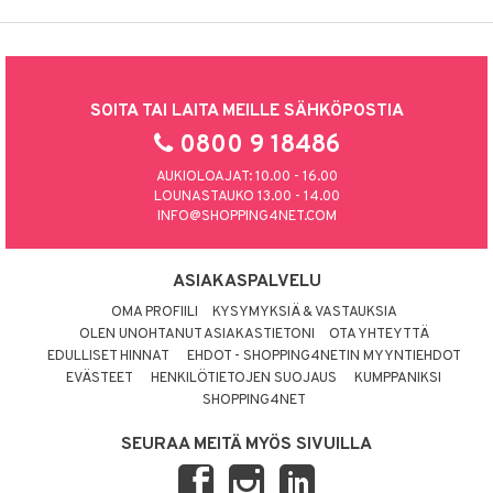
SOITA TAI LAITA MEILLE SÄHKÖPOSTIA
0800 9 18486
AUKIOLOAJAT: 10.00 - 16.00
LOUNASTAUKO 13.00 - 14.00
INFO@SHOPPING4NET.COM
ASIAKASPALVELU
OMA PROFIILI
KYSYMYKSIÄ & VASTAUKSIA
OLEN UNOHTANUT ASIAKASTIETONI
OTA YHTEYTTÄ
EDULLISET HINNAT
EHDOT - SHOPPING4NETIN MYYNTIEHDOT
EVÄSTEET
HENKILÖTIETOJEN SUOJAUS
KUMPPANIKSI
SHOPPING4NET
SEURAA MEITÄ MYÖS SIVUILLA