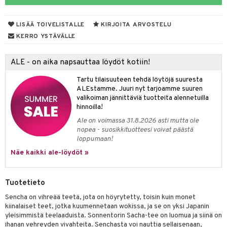
LISÄÄ TOIVELISTALLE
KIRJOITA ARVOSTELU
otteet
KERRO YSTÄVÄLLE
iho & kynnet
ALE - on aika napsauttaa löydöt kotiin!
hygienia
 & pigmentti
Tartu tilaisuuteen tehdä löytöjä suuresta
hdistaminen
t
osuoja
ALEstamme. Juuri nyt tarjoamme suuren
valikoiman jännittäviä tuotteita alennetuilla
ersun-tuotteet
lisät
tuotteet
hinnoilla!
Ale on voimassa 31.8.2026 asti mutta ole
inkovoiteet
en hoito
to
nopea - suosikkituotteesi voivat päästä
loppumaan!
let
nhoito
apot
Näe kaikki ale-löydöt »
koistuotteet
t
tuotteet
nit &mineraalit
hanen
toaineet
 jalat
m
Tuotetieto
mpoot
kojen hoito
 lihakset
en hoito
lisät
Sencha on vihreää teetä, jota on höyrytetty, toisin kuin monet
kiinalaiset teet, jotka kuumennetaan wokissa, ja se on yksi Japanin
ien hoito
koistuotteet
udottaminen
 halu
ium
lisät
yleisimmistä teelaaduista. Sonnentorin Sacha-tee on luomua ja siinä on
ihanan vehreyden vivahteita. Senchasta voi nauttia sellaisenaan,