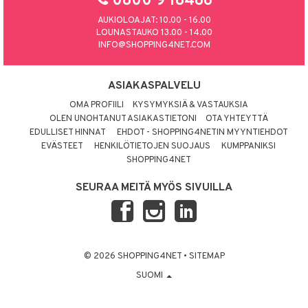
0800 9 18486
AUKIOLOAJAT: 10.00 - 16.00
LOUNASTAUKO 13.00 - 14.00
INFO@SHOPPING4NET.COM
ASIAKASPALVELU
OMA PROFIILI
KYSYMYKSIÄ & VASTAUKSIA
OLEN UNOHTANUT ASIAKASTIETONI
OTA YHTEYTTÄ
EDULLISET HINNAT
EHDOT - SHOPPING4NETIN MYYNTIEHDOT
EVÄSTEET
HENKILÖTIETOJEN SUOJAUS
KUMPPANIKSI
SHOPPING4NET
SEURAA MEITÄ MYÖS SIVUILLA
© 2026 SHOPPING4NET
•
SITEMAP
SUOMI