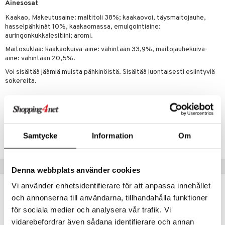
t tarvikkeet
ranajotuotteet
dorantit
Ainesosat
pot
iikka
tamiinit
s & imetys
sti käytettävät
n korvaaminen
Kaakao
,
Makeutusaine: maltitoli 38%; kaakaovoi, täysmaitojauhe,
distaminen
koistuotteet
let
iot
akkauhset
lisät
rasvahapot
hasselpähkinät 10%, kaakaomassa, emulgointiaine:
auringonkukkalesitiini; aromi.
mänympärysvoiteet
eriset öljyt
hampaat
 halu
ideriviinietikka
svahapot
i-intoleranssi
Maitosuklaa: kaakaokuiva-aine: vähintään 33,9%, maitojauhekuiva-
teet
py, suihku & saippuat
mät
d
vuodet & PMS
aine: vähintään 20,5%.
yt
Voi sisältää jäämiä muista pähkinöistä. Sisältää luontaisesti esiintyviä
verisuonet
ie
t
ood
sokereita.
talon kuorinta
 terveydenhuoltoa
poltto
rolia alentavat
talovoiteet
uolisto
rasvahapot
ta
Tuotenumero
inen
hiuspuu
ostuttimet
uutta säätelevät
HHCO8-HR-100
Samtycke
Information
Om
t
riset rasvahapot
evitys
t
iini
 energiaa
nia vahvistavat
 & helpottava
 & K
Vinkkejä sinulle
Denna webbplats använder cookies
apia
tus
& nenä & kurkku
idantit
g
Vi använder enhetsidentifierare för att anpassa innehållet
spalvelu
ulatus
iinit
och annonserna till användarna, tillhandahålla funktioner
ksiä & vastauksia
för sociala medier och analysera vår trafik. Vi
o
puli
iinit
vidarebefordrar även sådana identifierare och annan
tuotetta