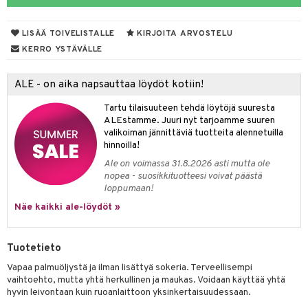
LISÄÄ TOIVELISTALLE
KIRJOITA ARVOSTELU
otteet
KERRO YSTÄVÄLLE
iho & kynnet
ALE - on aika napsauttaa löydöt kotiin!
hygienia
 & pigmentti
Tartu tilaisuuteen tehdä löytöjä suuresta
hdistaminen
t
osuoja
ALEstamme. Juuri nyt tarjoamme suuren
valikoiman jännittäviä tuotteita alennetuilla
ersun-tuotteet
lisät
tuotteet
hinnoilla!
Ale on voimassa 31.8.2026 asti mutta ole
inkovoiteet
en hoito
to
nopea - suosikkituotteesi voivat päästä
loppumaan!
let
nhoito
apot
Näe kaikki ale-löydöt »
koistuotteet
t
tuotteet
nit &mineraalit
hanen
toaineet
 jalat
m
Tuotetieto
mpoot
kojen hoito
 lihakset
en hoito
lisät
Vapaa palmuöljystä ja ilman lisättyä sokeria. Terveellisempi
vaihtoehto, mutta yhtä herkullinen ja maukas. Voidaan käyttää yhtä
ien hoito
koistuotteet
udottaminen
 halu
ium
lisät
hyvin leivontaan kuin ruoanlaittoon yksinkertaisuudessaan.