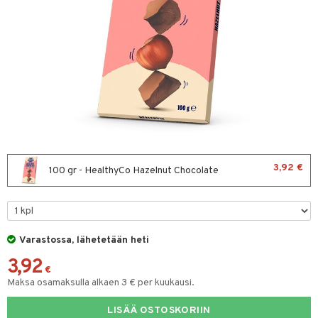
& leivonta
t
s
usaineet
et & liemet
rasva
3,92 €
100 gr - HealthyCo Hazelnut Chocolate
ä- & siementahnoja
t
Varastossa, lähetetään heti
od
3,92
s
€
Maksa osamaksulla alkaen 3 € per kuukausi.
LISÄÄ OSTOSKORIIN