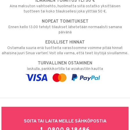
ILMAINEN TOIMITUS YLI 50 €
Aina maksuton vaihtoehto, huolimatta siitä ostatko yksittäisen
tuotteen tai koko tilauksellesi joka ylittää 50 €.
NOPEAT TOIMITUKSET
Ennen kello 13.00 tehdyt tilaukset lähetetään normaalisti samana
päivänä
EDULLISET HINNAT
Ostamalla suuria eriä tuotteita varastoomme voimme pitää hinnat
alhaisina juuri Sinua varten! Voit olla varma, että teet löytöjä sivuillamme.
TURVALLINEN OSTAMINEN
laskulla, pankkikortilla tai asiakastilin kautta
SOITA TAI LAITA MEILLE SÄHKÖPOSTIA