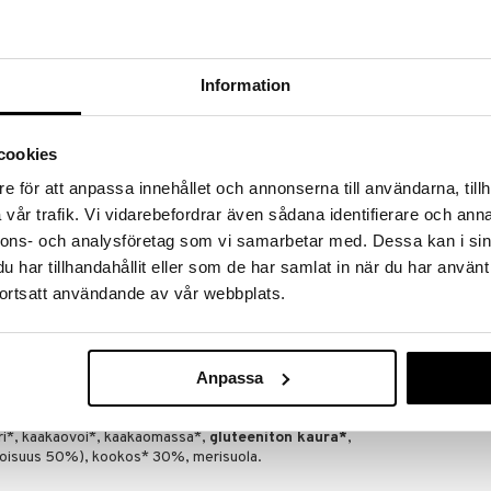
massa 31.8.2026 asti mutta ole nopea -
otteesi voivat päästä loppumaan!
i ale-löydöt »
Information
Dig No-Bake 
ohduttavaa suklaassa. Ja tämä autuaallinen kakku vie
cookies
Dark Chocolat
sitkeää samaan aikaan. Kermainen suklaa tuo esiin
DIG
us merisuolaa ja vaniljaa parantaa koko kokemusta.
e för att anpassa innehållet och annonserna till användarna, tillh
2,49
aanista ja gluteenitonta.
€
vår trafik. Vi vidarebefordrar även sådana identifierare och anna
nnons- och analysföretag som vi samarbetar med. Dessa kan i sin
har tillhandahållit eller som de har samlat in när du har använt
ortsatt användande av vår webbplats.
Anpassa
i*, kaakaovoi*, kaakaomassa*,
gluteeniton kaura*
,
itoisuus 50%), kookos* 30%, merisuola.