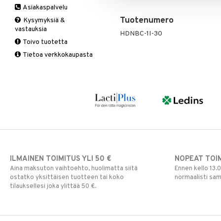
Asiakaspalvelu
Ruuansulatus
Muut
B-vitamiinit
Muut
Tuotenumero
Kysymyksiä &
Suolisto
Valkosipuli
C-vitamiinit
Q-10
vastauksia
HDNBC-1I-30
Viruksiin
Lapset
Ruusunjuuri
Toivo tuotetta
Yskään
Miehet
Schizandra
Tietoa verkkokaupasta
Multimineraalit
Suorituskyky
Naiset
ILMAINEN TOIMITUS YLI 50 €
NOPEAT TOI
Aina maksuton vaihtoehto, huolimatta siitä
Ennen kello 13.
ostatko yksittäisen tuotteen tai koko
normaalisti sa
tilauksellesi joka ylittää 50 €.