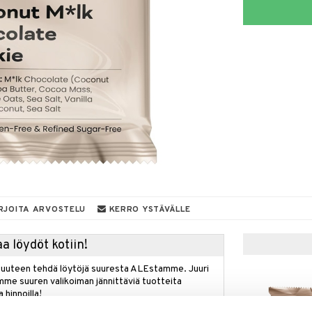
RJOITA ARVOSTELU
KERRO YSTÄVÄLLE
a löydöt kotiin!
isuuteen tehdä löytöjä suuresta ALEstamme. Juuri
mme suuren valikoiman jännittäviä tuotteita
a hinnoilla!