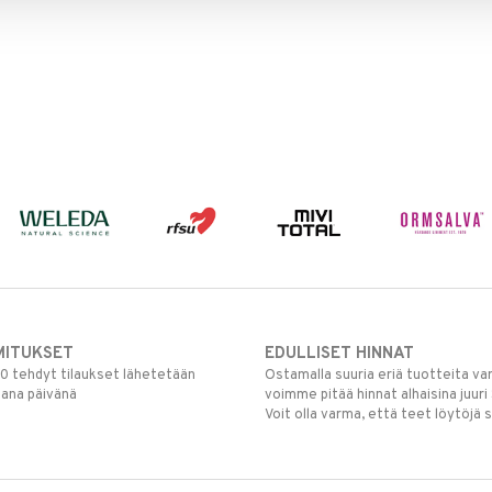
MITUKSET
EDULLISET HINNAT
00 tehdyt tilaukset lähetetään
Ostamalla suuria eriä tuotteita 
mana päivänä
voimme pitää hinnat alhaisina juuri
Voit olla varma, että teet löytöjä 