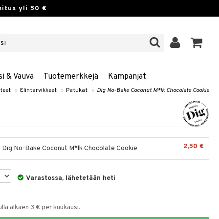
itus yli 50 €
si & Vauva
Tuotemerkkejä
Kampanjat
teet
»
Elintarvikkeet
»
Patukat
»
Dig No-Bake Coconut M*lk Chocolate Cookie
2,50 €
- Dig No-Bake Coconut M*lk Chocolate Cookie
Varastossa, lähetetään heti
la alkaen 3 € per kuukausi.