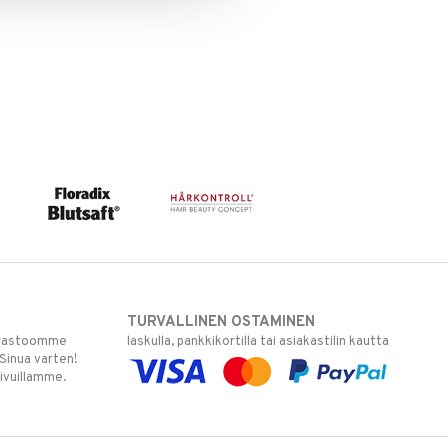
TURVALLINEN OSTAMINEN
varastoomme
laskulla, pankkikortilla tai asiakastilin kautta
 Sinua varten!
sivuillamme.