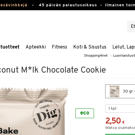
kesävinkkejä
-
45 päivän palautusoikeus -
Ilmainen toim
stuotteet
Apteekki
Fitness
Koti & Sisustus
Lelut, Lap
Shopping4net
»
Luontaistuot
onut M*lk Chocolate Cookie
30 gr 
eco
2,50
€
Maksa osamaksul