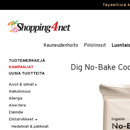
Täydellisiä 
Kauneudenhoito
Piilolinssit
Luontai
TUOTEMERKKEJÄ
Dig No-Bake Coc
KAMPANJAT
UUSIA TUOTTEITA
Aivot & silmät
Alakuloisuus
Muisti
Allergia
Rasvahapot
Aloe Vera
Silmät
Eläimille
Elintarvikkeet
Hedelmät & pähkinät