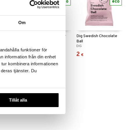
eco
eco
eco
Om
Hazelnut
Dig No-Bake Rasberry
Dig Swedish Chocolate
e Cookie
Crumble
Ball
DIG
DIG
andahålla funktioner för
2,29
2
€
€
n information från din enhet
 tur kombinera informationen
 deras tjänster. Du
Tillåt alla