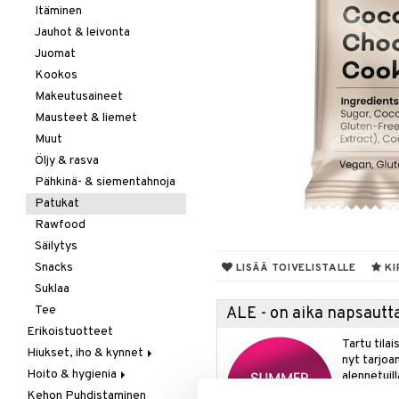
Itäminen
Jauhot & leivonta
Juomat
Kookos
Makeutusaineet
Mausteet & liemet
Muut
Öljy & rasva
Pähkinä- & siementahnoja
Patukat
Rawfood
Säilytys
Snacks
LISÄÄ TOIVELISTALLE
KI
Suklaa
Tee
ALE - on aika napsautta
Erikoistuotteet
Tartu tila
Hiukset, iho & kynnet
nyt tarjoa
Hoito & hygienia
Aurinko & pigmentti
alennetuill
Kehon Puhdistaminen
Hiukset
Aurinkosuoja