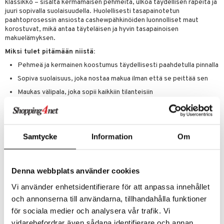
t tarvikkeet
klassikko – sisältä kermamaisen pehmeitä, ulkoa täydellisen rapeita ja
ranajotuotteet
dorantit
pot
iikka
tamiinit
s & imetys
sti käytettävät
n korvaaminen
juuri sopivalla suolaisuudella. Huolellisesti tasapainotetun
distaminen
koistuotteet
paahtoprosessin ansiosta cashewpähkinöiden luonnolliset maut
let
iot
akkauhset
lisät
rasvahapot
korostuvat, mikä antaa täyteläisen ja hyvin tasapainoisen
mänympärysvoiteet
eriset öljyt
makuelämyksen.
hampaat
 halu
ideriviinietikka
svahapot
i-intoleranssi
Miksi tulet pitämään niistä:
teet
py, suihku & saippuat
mät
d
vuodet & PMS
Pehmeä ja kermainen koostumus täydellisesti paahdetulla pinnalla
yt
verisuonet
ie
t
ood
Sopiva suolaisuus, joka nostaa makua ilman että se peittää sen
talon kuorinta
 terveydenhuoltoa
poltto
rolia alentavat
Maukas välipala, joka sopii kaikkiin tilanteisiin
talovoiteet
Riippumatta siitä, syötkö niitä suoraan pussista, tarjoatko niitä
uolisto
rasvahapot
ta
sosiaalisissa tilaisuuksissa tai yhdistätkö niitä muihin välipaloihin, tämä
on valinta, joka aina täyttää odotukset.
inen
hiuspuu
ostuttimet
uutta säätelevät
Samtycke
Information
Om
t
riset rasvahapot
evitys
t
iini
Ainesosat
 energiaa
nia vahvistavat
 & helpottava
 & K
CASHEWPÄHKINÄ
ja suola. Voi sisältää jäämiä muista
PÄHKINÖISTÄ,
Denna webbplats använder cookies
GLUTEENISTA, SOIJASTA ja MAITOTUOTTEISTA
. Pakattu
apia
tus
& nenä & kurkku
idantit
g
suojakaasuun.
spalvelu
Vi använder enhetsidentifierare för att anpassa innehållet
ulatus
iinit
och annonserna till användarna, tillhandahålla funktioner
Ravintoarvo per 100 g:
ksiä & vastauksia
Energia: 2606 kJ / 628 kcal
för sociala medier och analysera vår trafik. Vi
o
puli
iinit
Rasva: 48,7 g
tuotetta
vidarebefordrar även sådana identifierare och annan