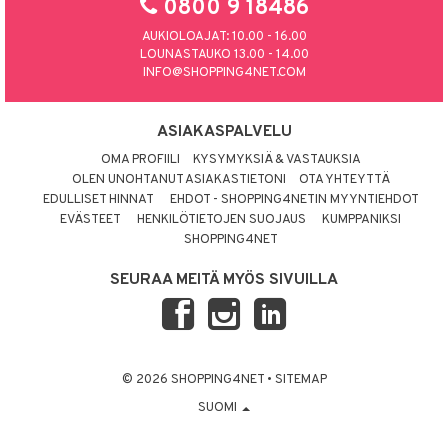
0800 9 18486
AUKIOLOAJAT: 10.00 - 16.00
LOUNASTAUKO 13.00 - 14.00
INFO@SHOPPING4NET.COM
ASIAKASPALVELU
OMA PROFIILI
KYSYMYKSIÄ & VASTAUKSIA
OLEN UNOHTANUT ASIAKASTIETONI
OTA YHTEYTTÄ
EDULLISET HINNAT
EHDOT - SHOPPING4NETIN MYYNTIEHDOT
EVÄSTEET
HENKILÖTIETOJEN SUOJAUS
KUMPPANIKSI
SHOPPING4NET
SEURAA MEITÄ MYÖS SIVUILLA
© 2026 SHOPPING4NET
•
SITEMAP
SUOMI