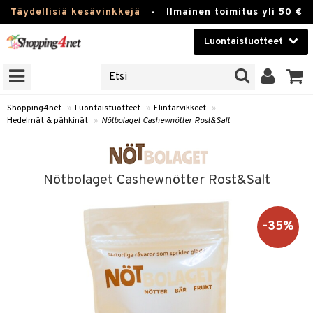
Täydellisiä kesävinkkejä
-
Ilmainen toimitus yli 50 €
Luontaistuotteet
ERKKEJÄ
Kauneudenhoito
JAT
UOTTEITA
Piilolinssit
Shopping4net
»
Luontaistuotteet
»
Elintarvikkeet
»
Hedelmät & pähkinät
»
Nötbolaget Cashewnötter Rost&Salt
Luontaistuotteet
silmät
Apteekki
suus
Nötbolaget Cashewnötter Rost&Salt
apot
Fitness
Koti & Sisustus
-35%
Lelut, Lapsi & Vauva
kkeet
Tuotemerkkejä
ät & pähkinät
Kampanjat
en