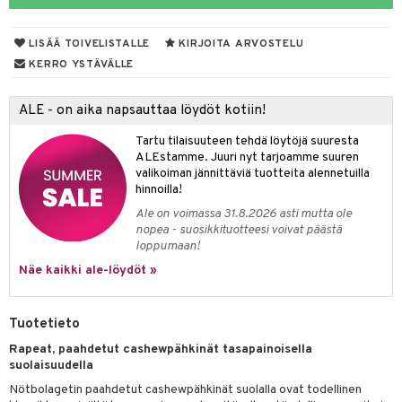
LISÄÄ TOIVELISTALLE
KIRJOITA ARVOSTELU
otteet
KERRO YSTÄVÄLLE
iho & kynnet
ALE - on aika napsauttaa löydöt kotiin!
hygienia
 & pigmentti
Tartu tilaisuuteen tehdä löytöjä suuresta
hdistaminen
t
osuoja
ALEstamme. Juuri nyt tarjoamme suuren
valikoiman jännittäviä tuotteita alennetuilla
ersun-tuotteet
lisät
tuotteet
hinnoilla!
Ale on voimassa 31.8.2026 asti mutta ole
inkovoiteet
en hoito
to
nopea - suosikkituotteesi voivat päästä
loppumaan!
let
nhoito
apot
Näe kaikki ale-löydöt »
koistuotteet
t
tuotteet
nit &mineraalit
hanen
toaineet
 jalat
m
Tuotetieto
mpoot
kojen hoito
 lihakset
en hoito
lisät
Rapeat, paahdetut cashewpähkinät tasapainoisella
suolaisuudella
ien hoito
koistuotteet
udottaminen
 halu
ium
lisät
Nötbolagetin paahdetut cashewpähkinät suolalla ovat todellinen