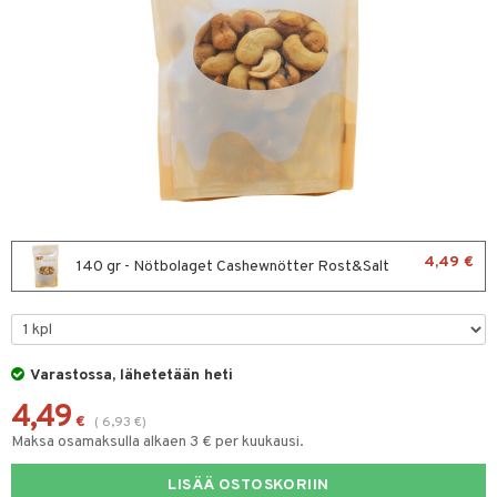
& leivonta
t
s
usaineet
et & liemet
rasva
4,49 €
140 gr - Nötbolaget Cashewnötter Rost&Salt
ä- & siementahnoja
t
Varastossa, lähetetään heti
od
4,49
s
€
(
6,93
€
)
Maksa osamaksulla alkaen 3 € per kuukausi.
LISÄÄ OSTOSKORIIN