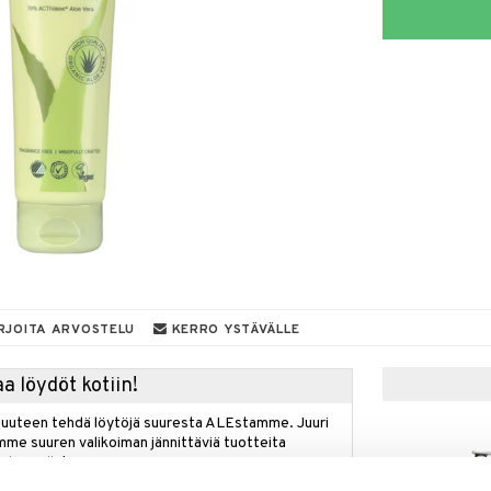
RJOITA ARVOSTELU
KERRO YSTÄVÄLLE
a löydöt kotiin!
isuuteen tehdä löytöjä suuresta ALEstamme. Juuri
mme suuren valikoiman jännittäviä tuotteita
a hinnoilla!