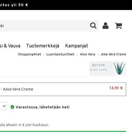
itus yli 50 €
si & Vauva
Tuotemerkkejä
Kampanjat
Shopping4net
»
Luontaistuotteet
»
Aloe Vera
»
Aloe Vera Creme
13,91 €
 - Aloe Vera Creme
Varastossa, lähetetään heti
la alkaen 4 € per kuukausi.