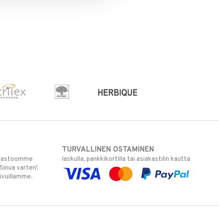
TURVALLINEN OSTAMINEN
varastoomme
laskulla, pankkikortilla tai asiakastilin kautta
 Sinua varten!
sivuillamme.