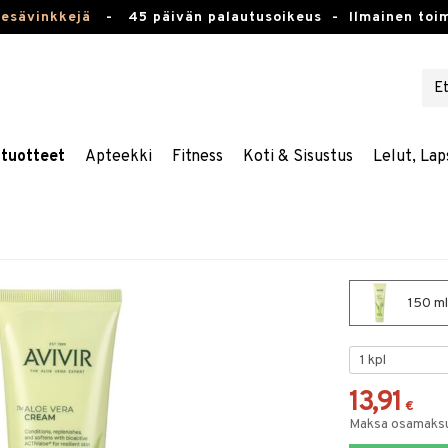
kesävinkkejä
-
45 päivän palautusoikeus -
Ilmainen toim
stuotteet
Apteekki
Fitness
Koti & Sisustus
Lelut, Lap
150 ml
13,91
€
Maksa osamaksul