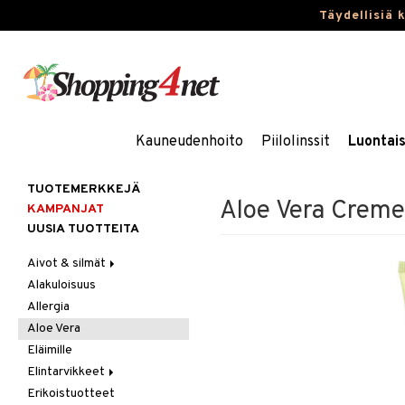
Täydellisiä 
Kauneudenhoito
Piilolinssit
Luontai
TUOTEMERKKEJÄ
Aloe Vera Creme
KAMPANJAT
UUSIA TUOTTEITA
Aivot & silmät
Alakuloisuus
Muisti
Allergia
Rasvahapot
Aloe Vera
Silmät
Eläimille
Elintarvikkeet
Erikoistuotteet
Hedelmät & pähkinät