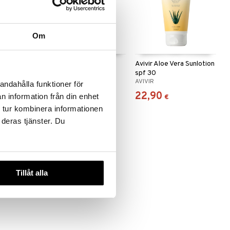
Om
n Wash
Avivir Aloe Vera Spray
Avivir Aloe Vera Sunlotion
spf 30
AVIVIR
AVIVIR
andahålla funktioner för
8,90
22,90
n information från din enhet
€
€
 tur kombinera informationen
 deras tjänster. Du
Tillåt alla