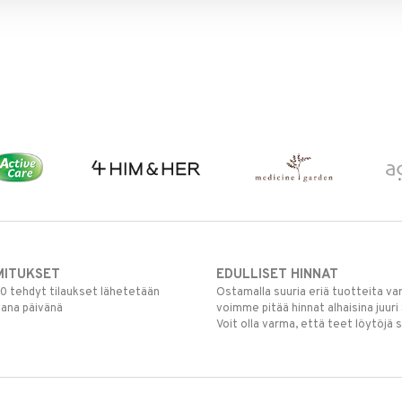
MITUKSET
EDULLISET HINNAT
00 tehdyt tilaukset lähetetään
Ostamalla suuria eriä tuotteita 
mana päivänä
voimme pitää hinnat alhaisina juuri
Voit olla varma, että teet löytöjä 