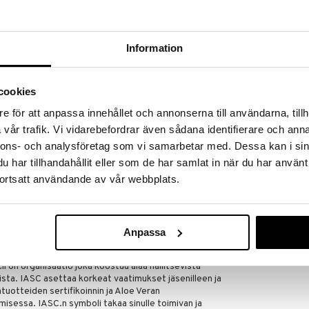
massa 31.8.2026 asti mutta ole nopea -
otteesi voivat päästä loppumaan!
i ale-löydöt »
Information
Aloe Vera Ski
cookies
teusvoide sillä se antaa iholle Aloe Veran toimivia
Canolaöljyä joka luonnollisella tavalla aktivoittaa
AVIVIR
e för att anpassa innehållet och annonserna till användarna, tillh
n kuivalle iholle enemmän kuin Aloe Vera Lotionia.
11,90
vår trafik. Vi vidarebefordrar även sådana identifierare och anna
 ekologinen, täysin hajusteeton eikä sisällä
€
ide toimii erinomaisesti myös aftersun-voiteena
nnons- och analysföretag som vi samarbetar med. Dessa kan i sin
 viilentää, parantaa ja hoitaa auringon polttamaa
har tillhandahållit eller som de har samlat in när du har använt
joka neutralisoi vapaita radikaaleja ihossa.< br>Aloe
ortsatt användande av vår webbplats.
kologisesti kasvatetuista kasveista.
. Lehden geelin nimi on Activ Aloe ja se on yksi
emmän tietoa Aloecorpista: www.aloecorp.com
lmistus, pakkaus, kuljetukset ja muut tuotannon
Anpassa
l on organisaatio joka koostuu alaa hallitsevista
kijoista. IASC asettaa korkeat vaatimukset jäsenilleen ja
tuotteiden sertifikoinnin ja Aloe Veran
isessa. IASC.n symboli takaa sinulle toimivan ja