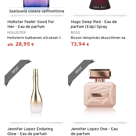
Saatavana useana vaihtoehtona
Hollister Feelin' Good For
Hugo Deep Red - Eau de
Her - Eau de parfum
parfum (Edp) Spray
HOLLISTER
BOSS
Hollisterin kukkainen sitruksen tuoksuinen eau de parfum
Bossin lämpimän eksoottinen eau de parfum
28,95
73,94
alk.
€
€
lahja!
lahja!
Jennifer Lopez Enduring
Jennifer Lopez One - Eau
Glow - Eau de parfum
de parfum