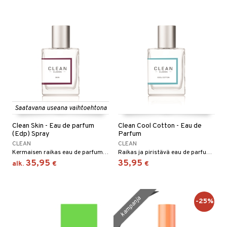
Saatavana useana vaihtoehtona
Clean Skin - Eau de parfum
Clean Cool Cotton - Eau de
(Edp) Spray
Parfum
CLEAN
CLEAN
Kermaisen raikas eau de parfum Cleanilta
Raikas ja piristävä eau de parfum Cleanilta
35,95
35,95
alk.
€
€
kampanja
-25%