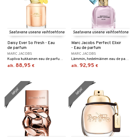
Saatavana useana vaihtoehtona
Saatavana useana vaihtoehtona
Daisy Ever So Fresh - Eau
Marc Jacobs Perfect Elixir
de parfum
- Eau de parfum
MARC JACOBS
MARC JACOBS
Kupliva kukkainen eau de parfum Marc Jacobsilta.
Lämmin, hedelmäinen eau de parfum Marc Jacobsilta
88,95
92,95
alk.
€
alk.
€
lahja!
lahja!