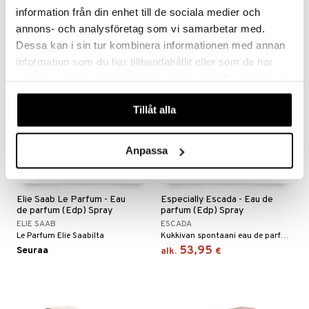
35,95
40,95
alk.
€
alk.
€
information från din enhet till de sociala medier och
annons- och analysföretag som vi samarbetar med.
Dessa kan i sin tur kombinera informationen med annan
lahja!
information som du har tillhandahållit eller som de har
samlat in när du har använt deras tjänster. Du godkänner
våra cookies vid fortsatt användande av vår webbplats.
Tillåt alla
Anpassa
Saatavana useana vaihtoehtona
Elie Saab Le Parfum - Eau
Especially Escada - Eau de
de parfum (Edp) Spray
parfum (Edp) Spray
ELIE SAAB
ESCADA
Le Parfum Elie Saabilta
Kukkivan spontaani eau de parfum Escadalta
53,95
Seuraa
alk.
€