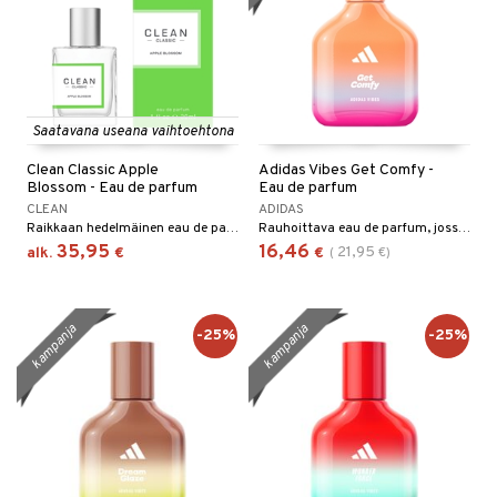
Saatavana useana vaihtoehtona
Clean Classic Apple
Adidas Vibes Get Comfy -
Blossom - Eau de parfum
Eau de parfum
CLEAN
ADIDAS
Raikkaan hedelmäinen eau de parfum - Clean Classic
Rauhoittava eau de parfum, jossa on mandariinin ja vaniljan tuoksu.
35,95
16,46
21,95
alk.
€
€
(
€
)
kampanja
kampanja
-25%
-25%