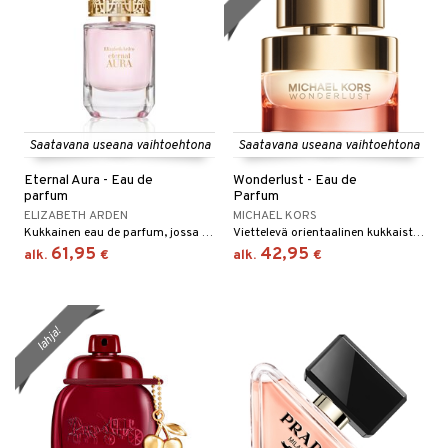
Saatavana useana vaihtoehtona
Saatavana useana vaihtoehtona
Eternal Aura - Eau de
Wonderlust - Eau de
parfum
Parfum
ELIZABETH ARDEN
MICHAEL KORS
Kukkainen eau de parfum, jossa on syviä sävyjä Elizabeth Ardenilta.
Viettelevä orientaalinen kukkaistuoksuinen eau de parfum - Michael Kors
61,95
42,95
alk.
€
alk.
€
lahja!