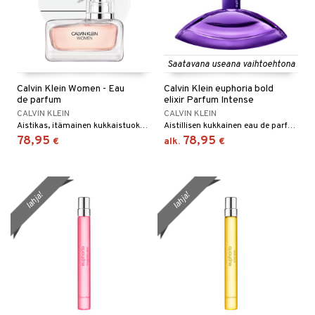
Saatavana useana vaihtoehtona
Calvin Klein Women - Eau
Calvin Klein euphoria bold
de parfum
elixir Parfum Intense
CALVIN KLEIN
CALVIN KLEIN
Aistikas, itämainen kukkaistuoksuinen eau de parfum - Calvin Klein
Aistillisen kukkainen eau de parfum Calvin Kleinilta.
78,95
78,95
€
alk.
€
lahja!
lahja!