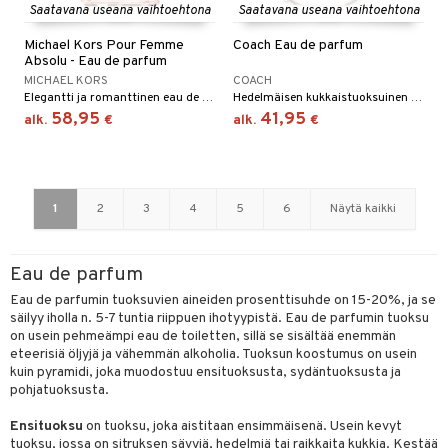
Saatavana useana vaihtoehtona
Saatavana useana vaihtoehtona
Michael Kors Pour Femme
Coach Eau de parfum
Absolu - Eau de parfum
MICHAEL KORS
COACH
Elegantti ja romanttinen eau de parfum Michael Korsilta.
Hedelmäisen kukkaistuoksuinen eau de parfum - Coach
58,95
41,95
alk.
€
alk.
€
1
2
3
4
5
6
Näytä kaikki
Eau de parfum
Eau de parfumin tuoksuvien aineiden prosenttisuhde on 15-20%, ja se
säilyy iholla n. 5-7 tuntia riippuen ihotyypistä. Eau de parfumin tuoksu
on usein pehmeämpi eau de toiletten, sillä se sisältää enemmän
eteerisiä öljyjä ja vähemmän alkoholia. Tuoksun koostumus on usein
kuin pyramidi, joka muodostuu ensituoksusta, sydäntuoksusta ja
pohjatuoksusta.
Ensituoksu
on tuoksu, joka aistitaan ensimmäisenä. Usein kevyt
tuoksu, jossa on sitruksen sävyjä, hedelmiä tai raikkaita kukkia. Kestää