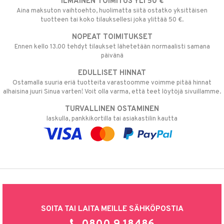
ILMAINEN TOIMITUS YLI 50 €
Aina maksuton vaihtoehto, huolimatta siitä ostatko yksittäisen
tuotteen tai koko tilauksellesi joka ylittää 50 €.
NOPEAT TOIMITUKSET
Ennen kello 13.00 tehdyt tilaukset lähetetään normaalisti samana
päivänä
EDULLISET HINNAT
Ostamalla suuria eriä tuotteita varastoomme voimme pitää hinnat
alhaisina juuri Sinua varten! Voit olla varma, että teet löytöjä sivuillamme.
TURVALLINEN OSTAMINEN
laskulla, pankkikortilla tai asiakastilin kautta
SOITA TAI LAITA MEILLE SÄHKÖPOSTIA