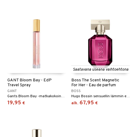
Saatavana useana vaihtoehtona
GANT Bloom Bay - EdP
Boss The Scent Magnetic
Travel Spray
For Her - Eau de parfum
GANT
BOSS
Gants Bloom Bay -matkakokoinen pakkaus
Hugo Bossin sensuellin lämmin eau de parfum
19,95
67,95
€
alk.
€