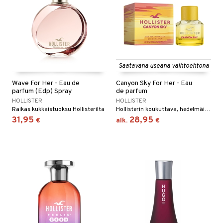
Saatavana useana vaihtoehtona
Wave For Her - Eau de
Canyon Sky For Her - Eau
parfum (Edp) Spray
de parfum
HOLLISTER
HOLLISTER
Raikas kukkaistuoksu Hollisterilta
Hollisterin koukuttava, hedelmäisen kukkainen eau de parfum
31,95
28,95
€
alk.
€