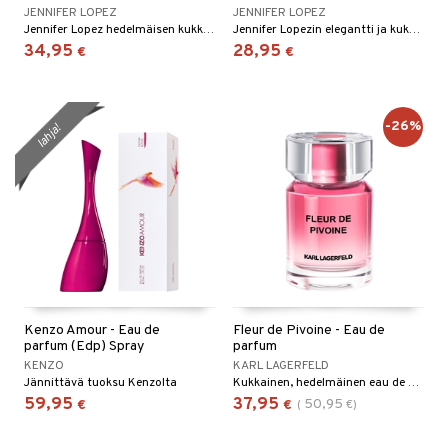
JENNIFER LOPEZ
JENNIFER LOPEZ
Jennifer Lopez hedelmäisen kukkainen eau de parfum
Jennifer Lopezin elegantti ja kukkainen eau de parfum
34,95
28,95
€
€
-26%
lahja!
Kenzo Amour - Eau de
Fleur de Pivoine - Eau de
parfum (Edp) Spray
parfum
KENZO
KARL LAGERFELD
Jännittävä tuoksu Kenzolta
Kukkainen, hedelmäinen eau de parfum Karl Lagerfeldilta
59,95
37,95
50,95
€
€
(
€
)