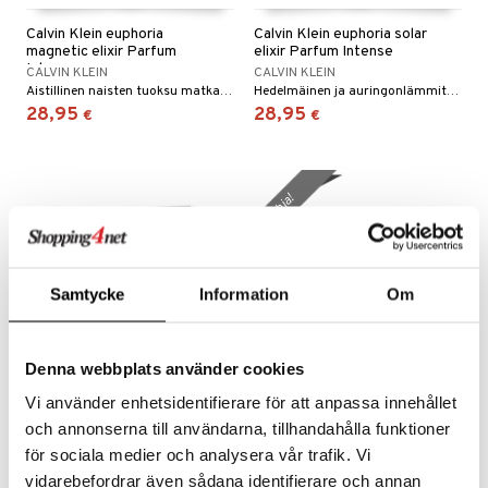
Calvin Klein euphoria
Calvin Klein euphoria solar
magnetic elixir Parfum
elixir Parfum Intense
Inten
CALVIN KLEIN
CALVIN KLEIN
Aistillinen naisten tuoksu matkakoossa Calvin Kleinilta.
Hedelmäinen ja auringonlämmittämä naisten tuoksu matkakoossa Calvin Kleinilta.
28,95
28,95
€
€
lahja!
Samtycke
Information
Om
Denna webbplats använder cookies
Saatavana useana vaihtoehtona
Saatavana useana vaihtoehtona
Vi använder enhetsidentifierare för att anpassa innehållet
La Belle et l'Ocelot - Eau
Be Delicious - Eau de
och annonserna till användarna, tillhandahålla funktioner
de parfum (Edp) Spray
parfum (Edp) Spray
för sociala medier och analysera vår trafik. Vi
SALVADOR DALI
DKNY
Itämainen kukkaistuoksu Salvador Dalilta
Donna Karenin raikas omenatuoksu
vidarebefordrar även sådana identifierare och annan