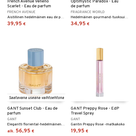
French Avenue Veneno
Optimystic Paradox - Eau
Scarlet - Eau de parfum
de parfum
FRENCH AVENUE
FRAGRANCE WORLD
Aistillinen hedelmäinen eau de parfum sekä hänelle että hänelle.
Hedelmäinen gourmand-tuoksuinen eau de parfum.
39,95
34,95
€
€
Saatavana useana vaihtoehtona
GANT Sunset Club - Eau de
GANT Preppy Rose - EdP
parfum
Travel Spray
GANT
GANT
Elegantti floriental-hedelmäinen eau de parfum Gantilta
Gantin Preppy Rose -matkakoko
56,95
19,95
alk.
€
€