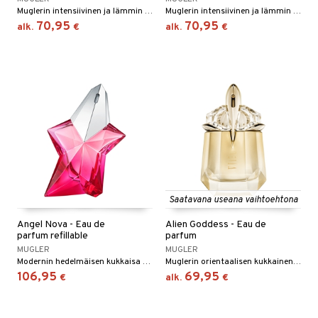
Muglerin intensiivinen ja lämmin eau de parfum
Muglerin intensiivinen ja lämmin eau de parfum
70,95
70,95
alk.
€
alk.
€
Saatavana useana vaihtoehtona
Angel Nova - Eau de
Alien Goddess - Eau de
parfum refillable
parfum
MUGLER
MUGLER
Modernin hedelmäisen kukkaisa eau de parfum - Mugler
Muglerin orientaalisen kukkainen eau de parfum
106,95
69,95
€
alk.
€