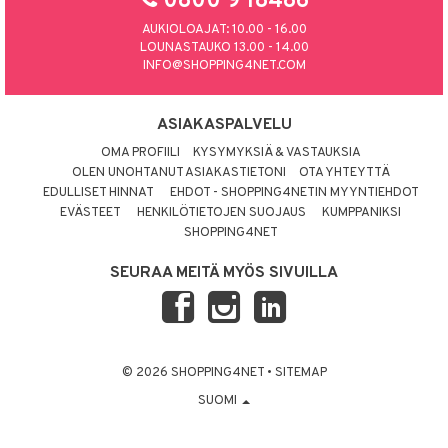
0800 9 18486
AUKIOLOAJAT: 10.00 - 16.00
LOUNASTAUKO 13.00 - 14.00
INFO@SHOPPING4NET.COM
ASIAKASPALVELU
OMA PROFIILI
KYSYMYKSIÄ & VASTAUKSIA
OLEN UNOHTANUT ASIAKASTIETONI
OTA YHTEYTTÄ
EDULLISET HINNAT
EHDOT - SHOPPING4NETIN MYYNTIEHDOT
EVÄSTEET
HENKILÖTIETOJEN SUOJAUS
KUMPPANIKSI
SHOPPING4NET
SEURAA MEITÄ MYÖS SIVUILLA
© 2026 SHOPPING4NET
•
SITEMAP
SUOMI