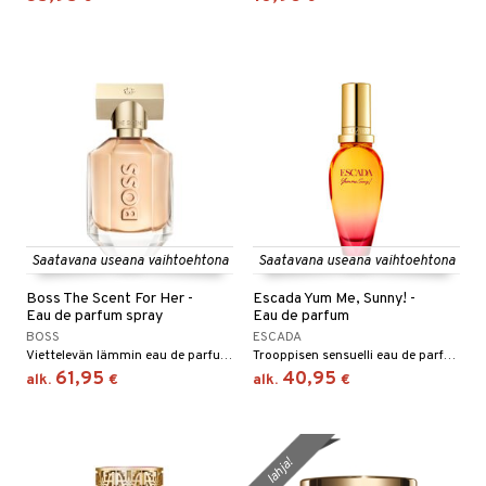
kkivoide
teutus & Soujaus
tevoide
ranajo & Ihonpuhdistus
justusvoide
kipuna
teri
siväri
mänrajauskynät
Saatavana useana vaihtoehtona
Saatavana useana vaihtoehtona
Boss The Scent For Her -
Escada Yum Me, Sunny! -
Eau de parfum spray
Eau de parfum
BOSS
ESCADA
Viettelevän lämmin eau de parfum Hugo Bossilta
Trooppisen sensuelli eau de parfum Escadalta.
61,95
40,95
alk.
€
alk.
€
lahja!