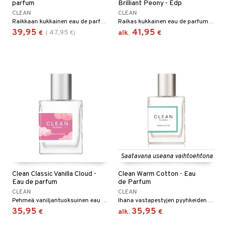
parfum
Brilliant Peony - Edp
CLEAN
CLEAN
Raikkaan kukkainen eau de parfum Cleanilta
Raikas kukkainen eau de parfum Cleaniltä
39,95
41,95
47,95
€
(
€
)
alk.
€
Saatavana useana vaihtoehtona
Clean Classic Vanilla Cloud -
Clean Warm Cotton - Eau
Eau de parfum
de Parfum
CLEAN
CLEAN
Pehmeä vaniljantuoksuinen eau de parfum Cleanilta
Ihana vastapestyjen pyyhkeiden tuoksu Cleanilta
35,95
35,95
€
alk.
€