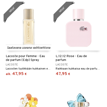
lahja!
lahja!
Saatavana useana vaihtoehtona
Lacoste pour Femme - Eau
L.12.12 Rose - Eau de
de parfum (Edp) Spray
parfum
LACOSTE
LACOSTE
Lacosten tyylikkään kukkainen eau de parfum
Raikkaan kukkaisa eau de parfum - Lacoste
47,95
47,95
alk.
€
€