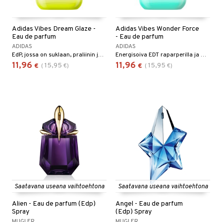
Adidas Vibes Dream Glaze -
Adidas Vibes Wonder Force
Eau de parfum
- Eau de parfum
ADIDAS
ADIDAS
EdP, jossa on suklaan, praliinin ja sitruksen tuoksu.
Energisoiva EDT raparperilla ja myskillä
11,96
11,96
15,95
15,95
€
(
€
)
€
(
€
)
Saatavana useana vaihtoehtona
Saatavana useana vaihtoehtona
Alien - Eau de parfum (Edp)
Angel - Eau de parfum
Spray
(Edp) Spray
MUGLER
MUGLER