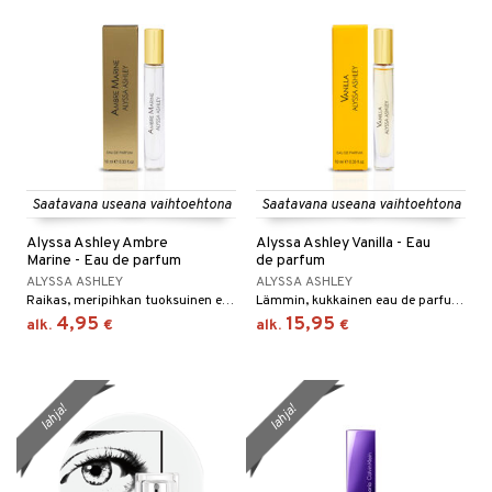
Saatavana useana vaihtoehtona
Saatavana useana vaihtoehtona
Alyssa Ashley Ambre
Alyssa Ashley Vanilla - Eau
Marine - Eau de parfum
de parfum
ALYSSA ASHLEY
ALYSSA ASHLEY
Raikas, meripihkan tuoksuinen eau de parfum Alyssa Ashleyltä
Lämmin, kukkainen eau de parfum, jossa on vaniljaa, Alyssa Ashleyltä.
4,95
15,95
alk.
€
alk.
€
lahja!
lahja!