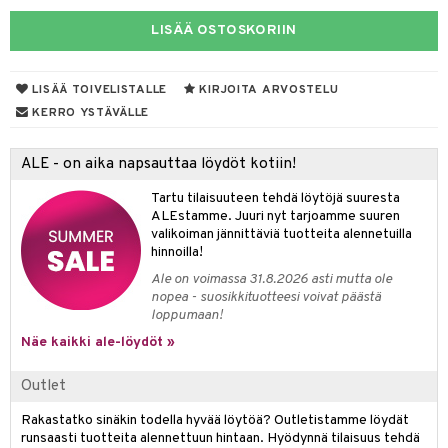
eruskettavat tuotteet
toilu
eruskettavat tuotteet
er shave lotion
inkotuotteet
LISÄÄ OSTOSKORIIN
kojen hoito
kölaitteet
vovoiteet
 de cologne
dorantit
linssit
vojen poisto
mpoot
metiikkalaukkuja
 de toilette
koistuotteet
UE
LISÄÄ TOIVELISTALLE
KIRJOITA ARVOSTELU
ien hoito
vikkeita
rinta
KERRO YSTÄVÄLLE
japakkaukset
eruskettavat tuotteet
e
spalvelu
rinta
japakkaus
vojen poisto
 10
 System
ALE - on aika napsauttaa löydöt kotiin!
ksiä & vastauksia
pytuotteita
amiot
ien hoito
he 1: Puhdistus
ito
Tartu tilaisuuteen tehdä löytöjä suuresta
tuotetta
hkugeelit & saippuat
ranajotuotteet
ALEstamme. Juuri nyt tarjoamme suuren
hkugeelit & saippuat
he 2: Kirkastus
ien- ja Vartalonhoito
valikoiman jännittäviä tuotteita alennetuilla
 verkkokaupasta
taloöljyt
ta & Viikset
talovoiteet
hinnoilla!
he 3: Kosteutus
teudenhoito
likiilto
t
Ale on voimassa 31.8.2026 asti mutta ole
talovoiteet
distaminen
rinta ja naamiot
lipuna
matics Elixir
o
nopea - suosikkituotteesi voivat päästä
loppumaan!
rumit
distus
ltenrajausväri
yx
inkosuoja
Näe kaikki ale-löydöt »
mänympärysvoiteet
rumit
makarvat
nique Happy
aihetta Miehille
Outlet
mien/Huulten Hoito
miväri
nique Happy For Men
nhoito
Rakastatko sinäkin todella hyvää löytöä? Outletistamme löydät
kkisiveltmit
kastus
runsaasti tuotteita alennettuun hintaan. Hyödynnä tilaisuus tehdä