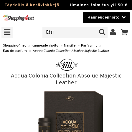
Täydellisiä kesävinkkejä
-
Ilmainen toimitus yli 50 €
Kauneudenhoito
ERKKEJÄ
Kauneudenhoito
M BRANDS
T
Piilolinssit
Shopping4net
»
Kauneudenhoito
»
Naisille
»
Parfyymit
»
Eau de parfum
»
Acqua Colonia Collection Absolue Majestic Leather
JAT
Luontaistuotteet
UOTTEITA
Apteekki
Acqua Colonia Collection Absolue Majestic
Fitness
Leather
t
Koti & Sisustus
t Set
ito
Lelut, Lapsi & Vauva
jat / Kammat
inkotuotteet
Tuotemerkkejä
skuurit
koistuotteet
lakorut
iikka
Kampanjat
stenlähtö
eruskettavat tuotteet
vakorut
t Set
mit