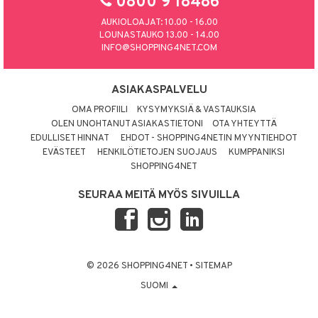
0800 9 18486
AUKIOLOAJAT: 10.00 - 16.00
LOUNASTAUKO 13.00 - 14.00
INFO@SHOPPING4NET.COM
ASIAKASPALVELU
OMA PROFIILI
KYSYMYKSIÄ & VASTAUKSIA
OLEN UNOHTANUT ASIAKASTIETONI
OTA YHTEYTTÄ
EDULLISET HINNAT
EHDOT - SHOPPING4NETIN MYYNTIEHDOT
EVÄSTEET
HENKILÖTIETOJEN SUOJAUS
KUMPPANIKSI
SHOPPING4NET
SEURAA MEITÄ MYÖS SIVUILLA
© 2026 SHOPPING4NET
•
SITEMAP
SUOMI