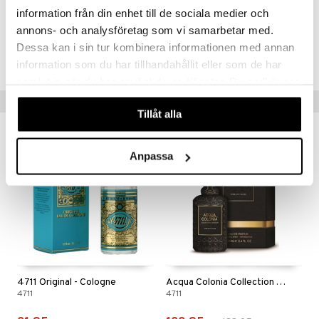
information från din enhet till de sociala medier och
annons- och analysföretag som vi samarbetar med.
Tuotenumero
Dessa kan i sin tur kombinera informationen med annan
CACQL-47-100-XX-XX
information som du har tillhandahållit eller som de har
samlat in när du har använt deras tjänster. Du godkänner
våra cookies vid fortsatt användande av vår webbplats.
Vinkkejä sinulle
Tillåt alla
-35%
Anpassa
4711 Original - Cologne
Acqua Colonia Collection Absolue Vibrant Musk
4711
4711