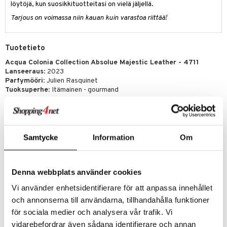
löytöjä, kun suosikkituotteitasi on vielä jäljellä.
kkivoide
teutus & Soujaus
Tarjous on voimassa niin kauan kuin varastoa riittää!
tevoide
ranajo & Ihonpuhdistus
justusvoide
Tuotetieto
kipuna
Acqua Colonia Collection Absolue Majestic Leather - 4711
Lanseeraus
: 2023
teri
Parfymööri
: Julien Rasquinet
Tuoksuperhe
: Itämainen - gourmand
siväri
Lähde aistilliselle matkalle itään Absolue Leatherin kanssa - tuoksu,
mänrajauskynät
joka vie sinut kapeiden kujien läpi, täynnä värikkäitä kojuja ja tuoksuvia
aarteita.
Tuoksu avautuu mausteisilla gourmand-sävyillä arvokkaasta
Samtycke
Information
Om
sahramista, joka sekoittuu tupakan pehmeään puoleen ja vahvistuu
ruusun eteerisellä öljyllä. Täyteläinen nahkainen akordi viimeistelee
tämän tuoksun intensiivisellä tavalla.
Denna webbplats använder cookies
Absolue Leather - niille, jotka haluavat omaksua idän majesteettiset
tuoksuaarteet.
Vi använder enhetsidentifierare för att anpassa innehållet
Alkutuoksu
: sahramiöljy, luumu, neilikka
och annonserna till användarna, tillhandahålla funktioner
Sydäntuoksu
: Balkanin tupakka-absolue, ruusun eteerinen öljy,
för sociala medier och analysera vår trafik. Vi
kyprioli
vidarebefordrar även sådana identifierare och annan
Pohjatuoksu
: tummat nahka-akordit, vanilja, patchouli