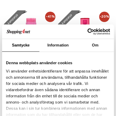
kkivoide
teutus & Soujaus
 verkkokaupasta
tevoide
ranajo & Ihonpuhdistus
kampanja
kampanja
-41%
-20%
justusvoide
kipuna
teri
Samtycke
Information
Om
siväri
mänrajauskynät
Denna webbplats använder cookies
Pink Sugar Lollipink - Body
Pink Sugar Lollipink - Hair
Vi använder enhetsidentifierare för att anpassa innehållet
Lotion
Perfume
och annonserna till användarna, tillhandahålla funktioner
AQUOLINA
AQUOLINA
för sociala medier och analysera vår trafik. Vi
Lollipink vartalovoide saa mielikuvituksesi puhkeamaan kukkaan.
Lollipink hiustuoksu saa mielikuvituksesi puhkeamaan kukkaan.
11,16
15,16
13,95
18,95
€
(
€
)
€
(
€
)
vidarebefordrar även sådana identifierare och annan
information från din enhet till de sociala medier och
annons- och analysföretag som vi samarbetar med.
kampanja
Dessa kan i sin tur kombinera informationen med annan
-39%
information som du har tillhandahållit eller som de har