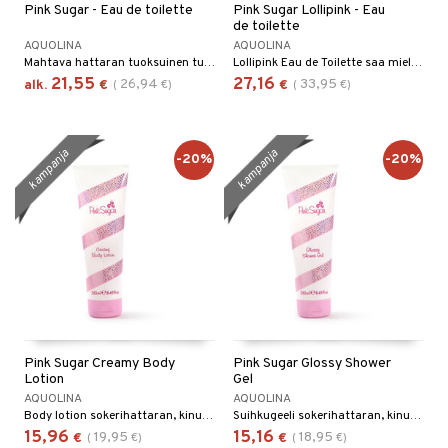
Pink Sugar - Eau de toilette
Pink Sugar Lollipink - Eau
taloöljyt
de toilette
ta & Viikset
talovoiteet
linssit
AQUOLINA
AQUOLINA
talovoiteet
distaminen
Mahtava hattaran tuoksuinen tuoksu fantastiselta Aquolinalta
Lollipink Eau de Toilette saa mielikuvituksesi puhkeamaan kukkaan.
UE
21,55
27,16
26,94
33,95
alk.
€
(
€
)
€
(
€
)
rumit
e
mänympärysvoiteet
 10
 System
kampanja
kampanja
-20%
-20%
he 1: Puhdistus
ito
he 2: Kirkastus
ien- ja Vartalonhoito
he 3: Kosteutus
teudenhoito
likiilto
t
rinta ja naamiot
lipuna
matics Elixir
o
distus
ltenrajausväri
yx
inkosuoja
rumit
makarvat
nique Happy
aihetta Miehille
Pink Sugar Creamy Body
Pink Sugar Glossy Shower
spalvelu
Lotion
Gel
mien/Huulten Hoito
miväri
nique Happy For Men
nhoito
AQUOLINA
AQUOLINA
ksiä & vastauksia
Body lotion sokerihattaran, kinuskin ja vaniljan tuoksulla
Suihkugeeli sokerihattaran, kinuskin ja vaniljan tuoksulla
kkisiveltmit
kastus
15,96
15,16
19,95
18,95
€
(
€
)
€
(
€
)
tuotetta