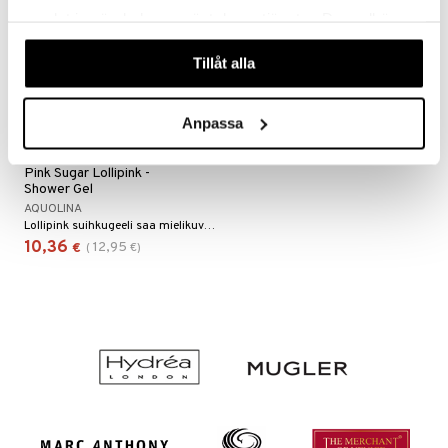
samlat in när du har använt deras tjänster. Du godkänner
våra cookies vid fortsatt användande av vår webbplats.
Tillåt alla
Anpassa
Pink Sugar Lollipink -
Shower Gel
AQUOLINA
Lollipink suihkugeeli saa mielikuvituksesi puhkeamaan kukkaan.
10,36
12,95
€
(
€
)