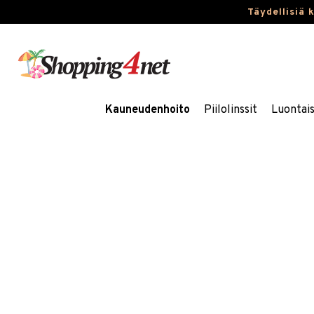
Täydellisiä 
Kauneudenhoito
Piilolinssit
Luontai