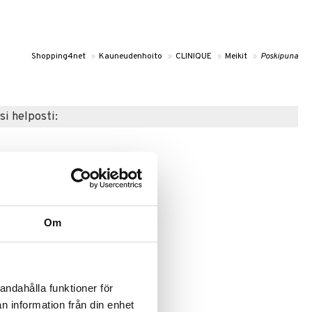
Shopping4net
»
Kauneudenhoito
»
CLINIQUE
»
Meikit
»
Poskipuna
si helposti:
kampanja
-20%
Om
andahålla funktioner för
n information från din enhet
Saatavana useana vaihtoehtona