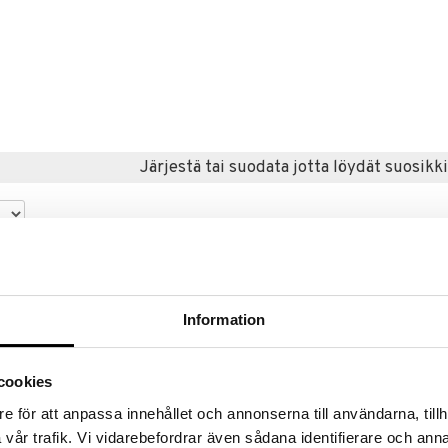
Järjestä tai suodata jotta löydät suosikki
kampanja
kampanja
%
-20%
-20%
Information
cookies
e för att anpassa innehållet och annonserna till användarna, tillh
vår trafik. Vi vidarebefordrar även sådana identifierare och anna
Saatavana useana vaihtoehtona
Saatavana useana vaihtoehtona