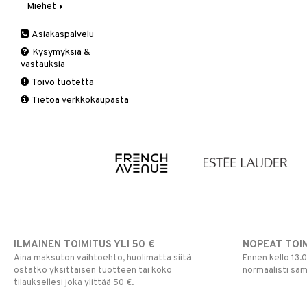
Miehet
Calyx
Aurinkosuoja
Clinique Happy
3-Vaihetta Miehille
Asiakaspalvelu
Clinique Happy For Men
Ironhoito
Kysymyksiä &
Kirkastus
vastauksia
Kosteutus & Soujaus
Toivo tuotetta
Parranajo &
Tietoa verkkokaupasta
Ihonpuhdistus
ILMAINEN TOIMITUS YLI 50 €
NOPEAT TOI
Aina maksuton vaihtoehto, huolimatta siitä
Ennen kello 13.
ostatko yksittäisen tuotteen tai koko
normaalisti sa
tilauksellesi joka ylittää 50 €.