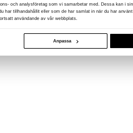
nnons- och analysföretag som vi samarbetar med. Dessa kan i sin
Clinique Cheek Pop
Pop Lip & Cheek Oil
har tillhandahållit eller som de har samlat in när du har använt
CLINIQUE
CLINIQUE
ortsatt användande av vår webbplats.
Aavistuksen kirkas ja raikas väri
2-in-1 sävytetty öljy poskille ja
poskille
huulille Cliniquelta
26,35
25,56
(
32,94
€
)
(
31,95
€
)
€
€
Anpassa