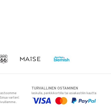
TURVALLINEN OSTAMINEN
varastoomme
laskulla, pankkikortilla tai asiakastilin kautta
 Sinua varten!
sivuillamme.