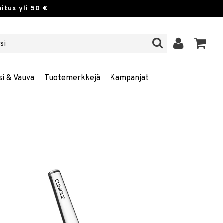
itus yli 50 €
si & Vauva
Tuotemerkkejä
Kampanjat