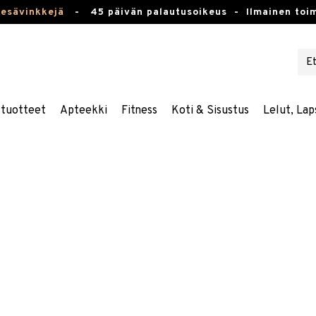
kesävinkkejä
-
45 päivän palautusoikeus -
Ilmainen toim
stuotteet
Apteekki
Fitness
Koti & Sisustus
Lelut, Lap