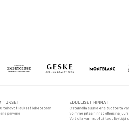
MITUKSET
EDULLISET HINNAT
00 tehdyt tilaukset lähetetään
Ostamalla suuria eriä tuotteita 
mana päivänä
voimme pitää hinnat alhaisina juuri
Voit olla varma, että teet löytöjä 