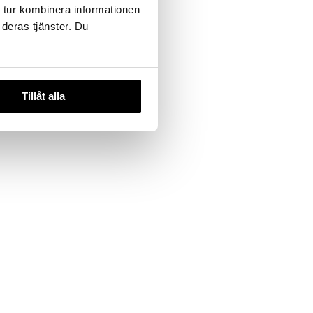
 tur kombinera informationen
Chubby Stick Cheek Color Balm
 deras tjänster. Du
CLINIQUE
Voidemainen poskipuna
puikkomuodossa Cliniquelta.
27,16
(
33,95
€
)
€
Tillåt alla