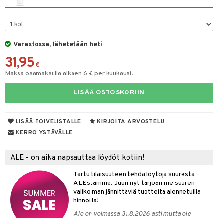
eruskettavat tuotteet
toilu
eruskettavat tuotteet
er shave lotion
inkotuotteet
kojen hoito
kölaitteet
vovoiteet
 de cologne
dorantit
linssit
vojen poisto
mpoot
metiikkalaukkuja
 de toilette
koistuotteet
UE
Varastossa, lähetetään heti
ien hoito
vikkeita
rinta
japakkaukset
eruskettavat tuotteet
e
31,95
spalvelu
€
rinta
japakkaus
vojen poisto
Maksa osamaksulla alkaen 6 € per kuukausi.
 10
 System
ksiä & vastauksia
pytuotteita
amiot
ien hoito
he 1: Puhdistus
ito
LISÄÄ OSTOSKORIIN
tuotetta
hkugeelit & saippuat
ranajotuotteet
hkugeelit & saippuat
he 2: Kirkastus
ien- ja Vartalonhoito
 verkkokaupasta
taloöljyt
ta & Viikset
LISÄÄ TOIVELISTALLE
KIRJOITA ARVOSTELU
talovoiteet
he 3: Kosteutus
teudenhoito
likiilto
t
KERRO YSTÄVÄLLE
talovoiteet
distaminen
rinta ja naamiot
lipuna
matics Elixir
o
rumit
ALE - on aika napsauttaa löydöt kotiin!
distus
ltenrajausväri
yx
inkosuoja
mänympärysvoiteet
Tartu tilaisuuteen tehdä löytöjä suuresta
rumit
makarvat
nique Happy
aihetta Miehille
ALEstamme. Juuri nyt tarjoamme suuren
mien/Huulten Hoito
valikoiman jännittäviä tuotteita alennetuilla
miväri
nique Happy For Men
nhoito
hinnoilla!
kkisiveltmit
kastus
Ale on voimassa 31.8.2026 asti mutta ole