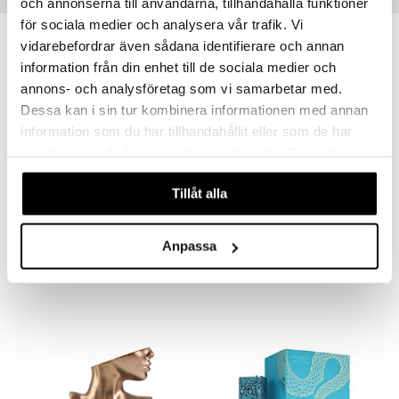
och annonserna till användarna, tillhandahålla funktioner
för sociala medier och analysera vår trafik. Vi
vidarebefordrar även sådana identifierare och annan
information från din enhet till de sociala medier och
annons- och analysföretag som vi samarbetar med.
Dessa kan i sin tur kombinera informationen med annan
information som du har tillhandahållit eller som de har
samlat in när du har använt deras tjänster. Du godkänner
våra cookies vid fortsatt användande av vår webbplats.
Tillåt alla
French Avenue After Effect - Extrait de parfum
Crème of Clouds - Eau de parfum
FRENCH AVENUE
FRAGRANCE WORLD
Anpassa
31,95
27,95
€
€