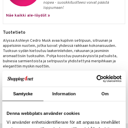
nopea - suosikkituotteesi voivat päästä
kkivoide
teutus & Soujaus
loppumaan!
tevoide
ranajo & Ihonpuhdistus
Näe kaikki ale-löydöt »
justusvoide
Tuotetieto
kipuna
Alyssa Ashleyn Cedro Musk avaa kuplivin setripuun, sitruunan ja
teri
appelsiinin nuotein, jotka luovat yhdessä raikkaan kokonaisuuden.
Tuoksun sydän kietoutuu laakerinlehden, rakuunan ja jasmiinin
siväri
aromaattisiin tuoksuihin. Pohja koostuu puunsävyisistä patsulista,
bulnesia sarmientoista ja setripuusta yhdistettynä meripihkaan ja
mänrajauskynät
eleganttiin myskin nuottiin.
Ensituoksu
: appelsiini, Fresh Accord, sitruuna, setripuu
Sydäntuoksu
: laakerinlehti, jasmiini, rakuuna
Pohjatuoksu
: patsuli, bulnesia sarmientoi, setripuu, meripihka, myski
Samtycke
Information
Om
Tuotenumero
CASHK-AY-30-XX-XX
Denna webbplats använder cookies
Vi använder enhetsidentifierare för att anpassa innehållet
Suositut tuotteet