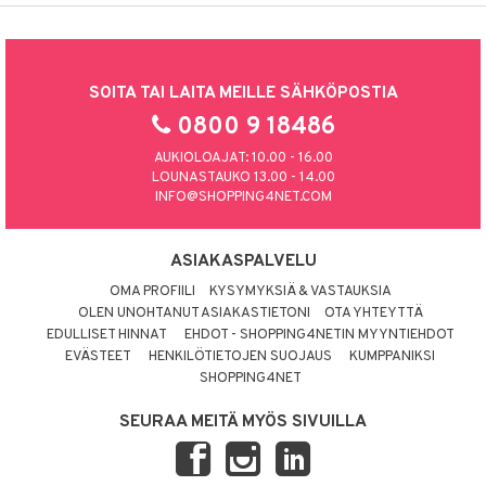
SOITA TAI LAITA MEILLE SÄHKÖPOSTIA
0800 9 18486
AUKIOLOAJAT: 10.00 - 16.00
LOUNASTAUKO 13.00 - 14.00
INFO@SHOPPING4NET.COM
ASIAKASPALVELU
OMA PROFIILI
KYSYMYKSIÄ & VASTAUKSIA
OLEN UNOHTANUT ASIAKASTIETONI
OTA YHTEYTTÄ
EDULLISET HINNAT
EHDOT - SHOPPING4NETIN MYYNTIEHDOT
EVÄSTEET
HENKILÖTIETOJEN SUOJAUS
KUMPPANIKSI
SHOPPING4NET
SEURAA MEITÄ MYÖS SIVUILLA