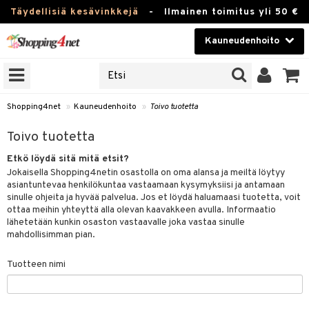
Täydellisiä kesävinkkejä
-
Ilmainen toimitus yli 50 €
Kauneudenhoito
ERKKEJÄ
Kauneudenhoito
M BRANDS
T
Piilolinssit
Shopping4net
»
Kauneudenhoito
»
Toivo tuotetta
JAT
Luontaistuotteet
Toivo tuotetta
UOTTEITA
Apteekki
Etkö löydä sitä mitä etsit?
Jokaisella Shopping4netin osastolla on oma alansa ja meiltä löytyy
Fitness
asiantuntevaa henkilökuntaa vastaamaan kysymyksiisi ja antamaan
sinulle ohjeita ja hyvää palvelua. Jos et löydä haluamaasi tuotetta, voit
t
ottaa meihin yhteyttä alla olevan kaavakkeen avulla. Informaatio
Koti & Sisustus
lähetetään kunkin osaston vastaavalle joka vastaa sinulle
t Set
ito
mahdollisimman pian.
Lelut, Lapsi & Vauva
jat / Kammat
inkotuotteet
Tuotteen nimi
Tuotemerkkejä
skuurit
koistuotteet
lakorut
iikka
Kampanjat
stenlähtö
eruskettavat tuotteet
vakorut
t Set
mit