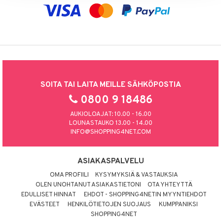
kkivoide
teutus & Soujaus
 verkkokaupasta
tevoide
ranajo & Ihonpuhdistus
justusvoide
kipuna
teri
SOITA TAI LAITA MEILLE SÄHKÖPOSTIA
siväri
0800 9 18486
mänrajauskynät
AUKIOLOAJAT: 10.00 - 16.00
LOUNASTAUKO 13.00 - 14.00
INFO@SHOPPING4NET.COM
ASIAKASPALVELU
OMA PROFIILI
KYSYMYKSIÄ & VASTAUKSIA
OLEN UNOHTANUT ASIAKASTIETONI
OTA YHTEYTTÄ
EDULLISET HINNAT
EHDOT - SHOPPING4NETIN MYYNTIEHDOT
EVÄSTEET
HENKILÖTIETOJEN SUOJAUS
KUMPPANIKSI
SHOPPING4NET