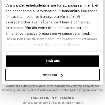
Vi använder enhetsidentifierare för att anpassa innehållet
taloöljyt
ta & Viikset
talovoiteet
linssit
och annonserna till användarna, tillhandahålla funktioner
talovoiteet
distaminen
för sociala medier och analysera vår trafik. Vi
UE
vidarebefordrar även sådana identifierare och annan
rumit
e
information från din enhet till de sociala medier och
mänympärysvoiteet
 10
annons- och analysföretag som vi samarbetar med.
 System
Dessa kan i sin tur kombinera informationen med annan
he 1: Puhdistus
ito
information som du har tillhandahållit eller som de har
ILMAINEN TOIMITUS YLI 50 €
he 2: Kirkastus
ien- ja Vartalonhoito
samlat in när du har använt deras tjänster. Du godkänner
Aina maksuton vaihtoehto, huolimatta siitä ostatko yksittäisen
våra cookies vid fortsatt användande av vår webbplats.
tuotteen tai koko tilauksellesi joka ylittää 50 €.
he 3: Kosteutus
teudenhoito
likiilto
t
Tillåt alla
NOPEAT TOIMITUKSET
rinta ja naamiot
lipuna
matics Elixir
o
Ennen kello 13.00 tehdyt tilaukset lähetetään normaalisti samana
päivänä
distus
ltenrajausväri
yx
inkosuoja
Anpassa
EDULLISET HINNAT
rumit
makarvat
nique Happy
aihetta Miehille
spalvelu
Ostamalla suuria eriä tuotteita varastoomme voimme pitää hinnat
mien/Huulten Hoito
miväri
nique Happy For Men
alhaisina juuri Sinua varten! Voit olla varma, että teet löytöjä sivuillamme.
nhoito
ksiä & vastauksia
kkisiveltmit
TURVALLINEN OSTAMINEN
kastus
tuotetta
laskulla, pankkikortilla tai asiakastilin kautta