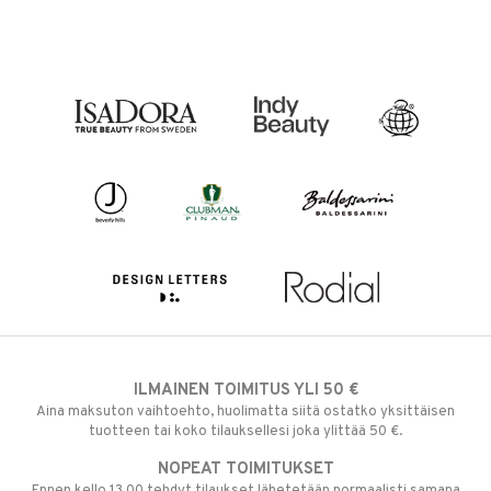
ILMAINEN TOIMITUS YLI 50 €
Aina maksuton vaihtoehto, huolimatta siitä ostatko yksittäisen
tuotteen tai koko tilauksellesi joka ylittää 50 €.
NOPEAT TOIMITUKSET
Ennen kello 13.00 tehdyt tilaukset lähetetään normaalisti samana