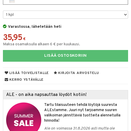
eruskettavat tuotteet
toilu
eruskettavat tuotteet
er shave lotion
inkotuotteet
kojen hoito
kölaitteet
vovoiteet
 de cologne
dorantit
linssit
vojen poisto
mpoot
metiikkalaukkuja
 de toilette
koistuotteet
UE
Varastossa, lähetetään heti
ien hoito
vikkeita
rinta
japakkaukset
eruskettavat tuotteet
e
35,95
spalvelu
€
rinta
japakkaus
vojen poisto
Maksa osamaksulla alkaen 6 € per kuukausi.
 10
 System
ksiä & vastauksia
pytuotteita
amiot
ien hoito
he 1: Puhdistus
ito
LISÄÄ OSTOSKORIIN
tuotetta
hkugeelit & saippuat
ranajotuotteet
hkugeelit & saippuat
he 2: Kirkastus
ien- ja Vartalonhoito
 verkkokaupasta
taloöljyt
ta & Viikset
LISÄÄ TOIVELISTALLE
KIRJOITA ARVOSTELU
talovoiteet
he 3: Kosteutus
teudenhoito
likiilto
t
KERRO YSTÄVÄLLE
talovoiteet
distaminen
rinta ja naamiot
lipuna
matics Elixir
o
rumit
ALE - on aika napsauttaa löydöt kotiin!
distus
ltenrajausväri
yx
inkosuoja
mänympärysvoiteet
Tartu tilaisuuteen tehdä löytöjä suuresta
rumit
makarvat
nique Happy
aihetta Miehille
ALEstamme. Juuri nyt tarjoamme suuren
mien/Huulten Hoito
valikoiman jännittäviä tuotteita alennetuilla
miväri
nique Happy For Men
nhoito
hinnoilla!
kkisiveltmit
kastus
Ale on voimassa 31.8.2026 asti mutta ole