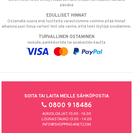
päivänä
EDULLISET HINNAT
Ostamalla suuria eriä tuotteita varastoomme voimme pitää hinnat
alhaisina juuri Sinua varten! Voit olla varma, että teet löytöjä sivuillamme.
TURVALLINEN OSTAMINEN
laskulla, pankkikortilla tai asiakastilin kautta
SOITA TAI LAITA MEILLE SÄHKÖPOSTIA
0800 9 18486
AUKIOLOAJAT: 10.00 - 16.00
LOUNASTAUKO 13.00 - 14.00
INFO@SHOPPING4NET.COM