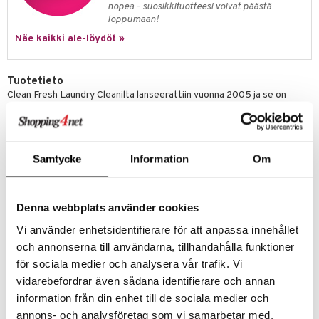
nopea - suosikkituotteesi voivat päästä
kkivoide
teutus & Soujaus
loppumaan!
tevoide
ranajo & Ihonpuhdistus
Näe kaikki ale-löydöt »
justusvoide
Tuotetieto
kipuna
Clean Fresh Laundry Cleanilta lanseerattiin vuonna 2005 ja se on
unisex-tuoksu, sopien sekä naisille että miehille.
teri
Ajatus Fresh Laundryn takana on, että sen tulee tuoksua yhtä
siväri
raikkaalta ja puhtaalta kuin vastapesty lakana.
Yhtä ihanana kuin ilmava vastapesty käsipyyhe kietoutuu tuoksu
mänrajauskynät
Samtycke
Information
Om
ympärillesi ja yhdistyy vivahteisiin puuvillankukasta, appelsiinista ja
valkoisesta jasmiinista.
Päätuoksu:
Brasilian appelsiini
Denna webbplats använder cookies
Sydäntuoksu:
Ruusu, valkoinen jasmiini
Pohjatuoksu:
Meksikolainen lime, puuvillankukka, myski
Vi använder enhetsidentifierare för att anpassa innehållet
och annonserna till användarna, tillhandahålla funktioner
Tuotenumero
för sociala medier och analysera vår trafik. Vi
vidarebefordrar även sådana identifierare och annan
C12FE-12-30-XX-XX
information från din enhet till de sociala medier och
annons- och analysföretag som vi samarbetar med.