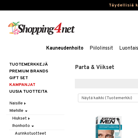
Täydellisiä 
Kauneudenhoito
Piilolinssit
Luontai
TUOTEMERKKEJÄ
Parta & Viikset
PREMIUM BRANDS
GIFT SET
KAMPANJAT
UUSIA TUOTTEITA
Naisille
Miehille
Hiukset
Ihonhoito
Gift Set
Hiukset
Korut
Harjat / Kammat
Aurinkotuotteet
Ihonhoito
Hiustenlähtö
Kosmetiikka
Hiuskuurit
Erikoistuotteet
Kaulakorut
Hiusväri
Aurinkotuotteet