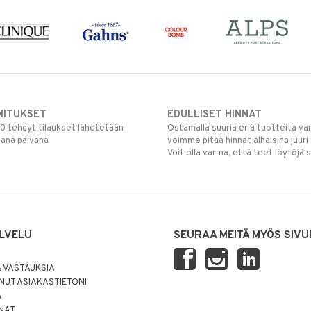
MITUKSET
EDULLISET HINNAT
00 tehdyt tilaukset lähetetään
Ostamalla suuria eriä tuotteita 
mana päivänä
voimme pitää hinnat alhaisina juuri
Voit olla varma, että teet löytöjä 
LVELU
SEURAA MEITÄ MYÖS SIVU
 VASTAUKSIA
UT ASIAKASTIETONI
Ä
NNAT