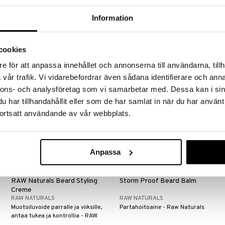
Scissors
Folding Comb
BABYLISS
BABYLISS
Information
Partasakset - BaByliss
Taittokampa - BaByliss
14,95
10,96
€
€
cookies
e för att anpassa innehållet och annonserna till användarna, tillh
vår trafik. Vi vidarebefordrar även sådana identifierare och anna
nnons- och analysföretag som vi samarbetar med. Dessa kan i sin
har tillhandahållit eller som de har samlat in när du har använt
ortsatt användande av vår webbplats.
Anpassa
RAW Naturals Beard Styling
Storm Proof Beard Balm
Creme
RAW NATURALS
RAW NATURALS
Muotoiluvoide parralle ja viiksille,
Partahoitoaine - Raw Naturals
antaa tukea ja kontrollia - RAW
Naturals