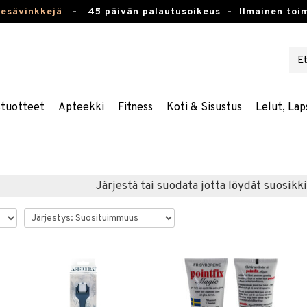
kesävinkkejä
-
45 päivän palautusoikeus -
Ilmainen toim
stuotteet
Apteekki
Fitness
Koti & Sisustus
Lelut, Lap
Järjestä tai suodata jotta löydät suosikki