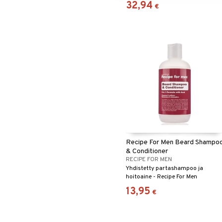
32,94
€
partakarvat.
Recipe For Men Beard Shampo
& Conditioner
RECIPE FOR MEN
Yhdistetty partashampoo ja
hoitoaine - Recipe For Men
13,95
€