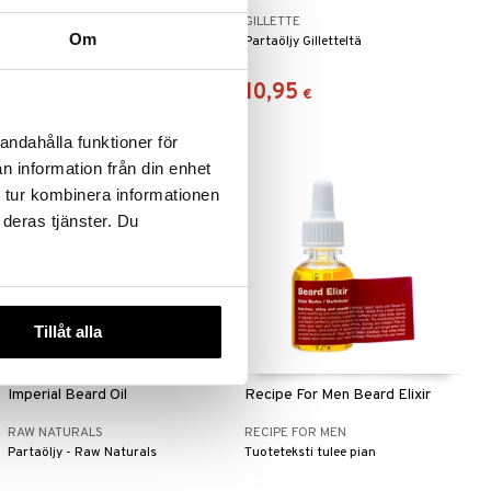
Mirror
CARL&SON
GILLETTE
Om
Makeup-/parranajopeili mustin
Partaöljy Gilletteltä
raamein ja säädettävällä LED-
valaistuksella
25,95
10,95
€
€
andahålla funktioner för
n information från din enhet
 tur kombinera informationen
 deras tjänster. Du
Tillåt alla
Imperial Beard Oil
Recipe For Men Beard Elixir
RAW NATURALS
RECIPE FOR MEN
Partaöljy - Raw Naturals
Tuoteteksti tulee pian