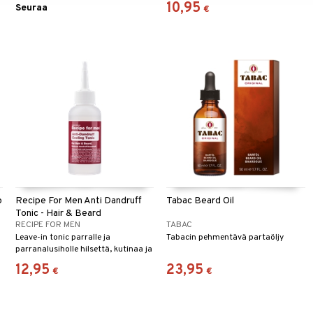
10,95
Seuraa
€
o
Recipe For Men Anti Dandruff
Tabac Beard Oil
Tonic - Hair & Beard
RECIPE FOR MEN
TABAC
Leave-in tonic parralle ja
Tabacin pehmentävä partaöljy
parranalusiholle hilsettä, kutinaa ja
punoitusta vastaan - Recipe for
12,95
23,95
€
€
Men