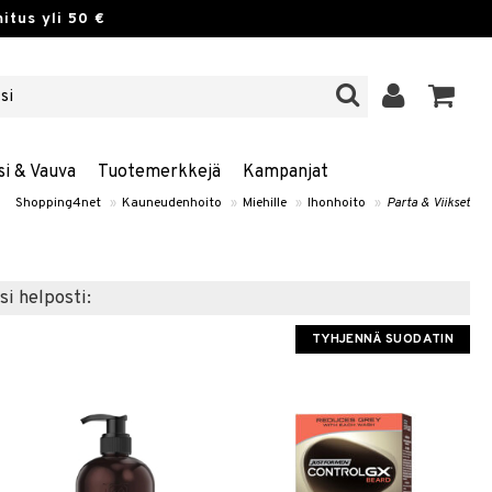
itus yli 50 €
si & Vauva
Tuotemerkkejä
Kampanjat
Shopping4net
»
Kauneudenhoito
»
Miehille
»
Ihonhoito
»
Parta & Viikset
si helposti:
TYHJENNÄ SUODATIN