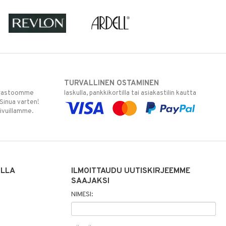
TURVALLINEN OSTAMINEN
varastoomme
laskulla, pankkikortilla tai asiakastilin kautta
 Sinua varten!
sivuillamme.
ILLA
ILMOITTAUDU UUTISKIRJEEMME
SAAJAKSI
NIMESI: