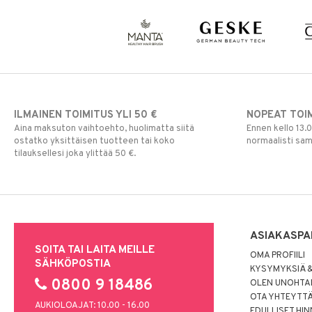
ILMAINEN TOIMITUS YLI 50 €
NOPEAT TOI
Aina maksuton vaihtoehto, huolimatta siitä
Ennen kello 13.
ostatko yksittäisen tuotteen tai koko
normaalisti sa
tilauksellesi joka ylittää 50 €.
ASIAKASPA
SOITA TAI LAITA MEILLE
OMA PROFIILI
SÄHKÖPOSTIA
KYSYMYKSIÄ &
0800 9 18486
OLEN UNOHTAN
OTA YHTEYTT
AUKIOLOAJAT: 10.00 - 16.00
EDULLISET HI