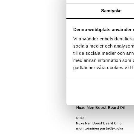
& Conditioner
Silmänrajauskynät
TABAC
Samtycke
Puhdistava ja ravitseva
partashampoo, jossa on hoitava
vaikutus ja Tabac-tuoksu.
14,95
€
Denna webbplats använder 
Vi använder enhetsidentifierar
sociala medier och analysera 
till de sociala medier och a
med annan information som du 
godkänner våra cookies vid f
Nuxe Men Boost Beard Oil
NUXE
Nuxe Men Boost Beard Oil on
monitoiminen partaöljy, joka
ravitsee, pehmentää ja kesyttää