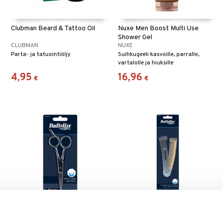
Clubman Beard & Tattoo Oil
Nuxe Men Boost Multi Use
Shower Gel
CLUBMAN
NUXE
Parta- ja tatuointiöljy
Suihkugeeli kasvoille, parralle,
vartalolle ja hiuksille
4,95
16,96
€
€
o
BaBylissMen 794678 Beard
BaBylissMen 794687 3in1