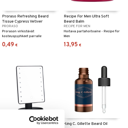
Proraso Refreshing Beard
Recipe For Men Ultra Soft
Tissue Cypress Vetiver
Beard Balm
PRORASO
RECIPE FOR MEN
Prorason virkistävät
Hoitava partahoitoaine - Recipe For
kosteuspyyhkeet parralle
Men
0,49
13,95
€
€
Carl&Son Shaving / Makeup
King C. Gillette Beard Oil