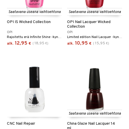
Saatavana useana vaihtoehtona
Saatavana useana vaihtoehtona
OPI IS Wicked Collection
OPI Nail Lacquer Wicked
Collection
OPI
OPI
Rajoitettu erä Infinite Shine -kynsilakkaa, joka on saanut inspiraationsa Wicked-elokuvasta.
Limited edition Nail Lacquer -kynsilakka OPI:lta, inspiroituna Wicked-elokuvasta
12,95
10,95
18,95
15,95
alk.
€
(
€
)
alk.
€
(
€
)
Saatavana useana vaihtoehtona
CNC Nail Repair
China Glaze Nail Lacquer 14
ml