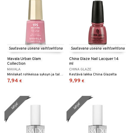
Saatavana useana vaihtoehtona
Saatavana useana vaihtoehtona
Mavala Urban Glam
China Glaze Nail Lacquer 14
Collection
ml
MAVALA
CHINA GLAZE
Minilakat rohkeissa syksyn ja talven väreissä
Kestävä lakka China Glazelta
7,94
9,99
€
€
lahja!
lahja!