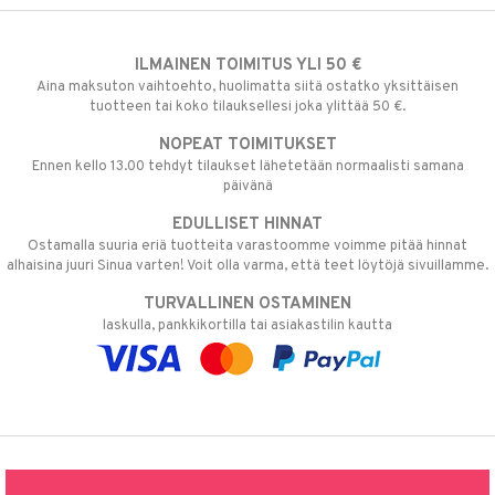
ILMAINEN TOIMITUS YLI 50 €
Aina maksuton vaihtoehto, huolimatta siitä ostatko yksittäisen
tuotteen tai koko tilauksellesi joka ylittää 50 €.
NOPEAT TOIMITUKSET
Ennen kello 13.00 tehdyt tilaukset lähetetään normaalisti samana
päivänä
EDULLISET HINNAT
Ostamalla suuria eriä tuotteita varastoomme voimme pitää hinnat
alhaisina juuri Sinua varten! Voit olla varma, että teet löytöjä sivuillamme.
TURVALLINEN OSTAMINEN
laskulla, pankkikortilla tai asiakastilin kautta