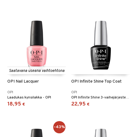
Saatavana useana vaihtoehtona
OPI Nail Lacquer
OPI Infinite Shine Top Coat
OPI
OPI
Laadukas kynsilakka - OPI
OPI Infinite Shine 3-vaihejärjestelmän päällyslakka
18,95
22,95
€
€
-43%