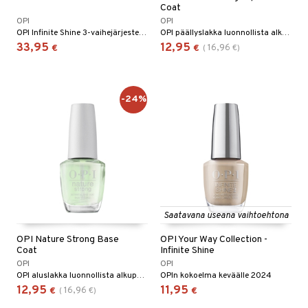
Coat
OPI
OPI
OPI Infinite Shine 3-vaihejärjestelmän setti sisältäen aluslakan ja päällyslakan
OPI päällyslakka luonnollista alkuperää
33,95
12,95
16,96
€
€
(
€
)
-24%
Saatavana useana vaihtoehtona
OPI Nature Strong Base
OPI Your Way Collection -
Coat
Infinite Shine
OPI
OPI
OPI aluslakka luonnollista alkuperää
OPIn kokoelma keväälle 2024
12,95
11,95
16,96
€
(
€
)
€