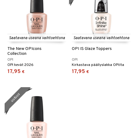
Saatavana useana vaihtoehtona
Saatavana useana vaihtoehtona
The New OPIcons
OPI IS Glaze Toppers
Collection
OPI
OPI
OPI kevät 2026
Kirkastava päällyslakka OPI:lta
17,95
17,95
€
€
uutuus