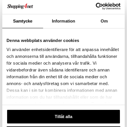
Saatavana useana vaihtoehtona
China Glaze Nail Lacquer 14
IsaDora The Bright Base
ml
Nail Whitener
Samtycke
Information
Om
CHINA GLAZE
ISADORA
Kestävä lakka China Glazelta
Kirkastavaa ja kiiltoa lisäävää kynsihoitoa ja saat raikkaat ja optisesti valkoisemmat kynnet.
9,99
Seuraa
€
Denna webbplats använder cookies
Vi använder enhetsidentifierare för att anpassa innehållet
och annonserna till användarna, tillhandahålla funktioner
lahja!
för sociala medier och analysera vår trafik. Vi
vidarebefordrar även sådana identifierare och annan
information från din enhet till de sociala medier och
annons- och analysföretag som vi samarbetar med.
Dessa kan i sin tur kombinera informationen med annan
information som du har tillhandahållit eller som de har
samlat in när du har använt deras tjänster. Du godkänner
våra cookies vid fortsatt användande av vår webbplats.
IsaDora The 3D Gel Effect
Barrier Base Coat -
Tillåt alla
Plump & Shine Top Coat
Underlack
ISADORA
MAVALA