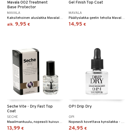
Mavala 002 Treatment
Gel Finish Top Coat
Base Protector
MAVALA
MAVALA
Kaksitehoinen aluslakka Mavalalta.
Päällyslakka geelin teholla Mavalalta
9,95
14,95
alk.
€
€
Seche Vite - Dry Fast Top
OPI Drip Dry
Coat
SECHE
OPI
Maailmankuulu, nopeasti kuivuva päällyslakka ammatimaiseen kynsien hoitoon!
Nopeasti kovettava kynsilakka - OPI
13,99
24,95
€
€