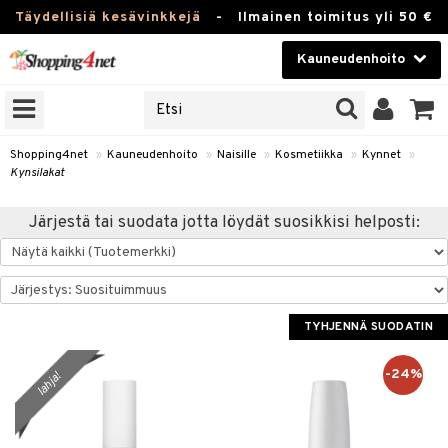
Täydellisiä kesävinkkejä
-
Ilmainen toimitus yli 50 €
Kauneudenhoito
ERKKEJÄ
Kauneudenhoito
M BRANDS
T
Piilolinssit
Shopping4net
»
Kauneudenhoito
»
Naisille
»
Kosmetiikka
»
Kynnet
»
Kynsilakat
JAT
Luontaistuotteet
UOTTEITA
Järjestä tai suodata jotta löydät suosikkisi helposti:
Apteekki
Fitness
t
Koti & Sisustus
TYHJENNÄ SUODATIN
t Set
ito
Lelut, Lapsi & Vauva
jat / Kammat
inkotuotteet
-24%
lahja!
Tuotemerkkejä
skuurit
koistuotteet
lakorut
iikka
Kampanjat
stenlähtö
eruskettavat tuotteet
vakorut
t Set