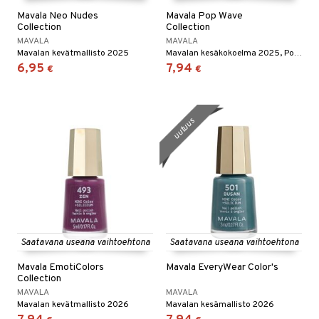
Mavala Neo Nudes
Mavala Pop Wave
Collection
Collection
MAVALA
MAVALA
Mavalan kevätmallisto 2025
Mavalan kesäkokoelma 2025, Pop Wave Colors
6,95
7,94
€
€
uutuus
Saatavana useana vaihtoehtona
Saatavana useana vaihtoehtona
Mavala EmotiColors
Mavala EveryWear Color's
Collection
MAVALA
MAVALA
Mavalan kevätmallisto 2026
Mavalan kesämallisto 2026