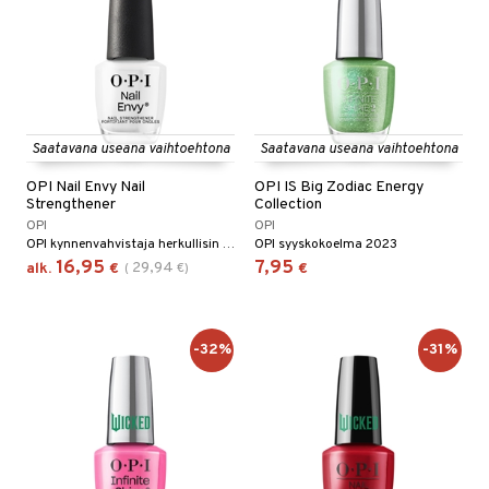
Saatavana useana vaihtoehtona
Saatavana useana vaihtoehtona
OPI Nail Envy Nail
OPI IS Big Zodiac Energy
Strengthener
Collection
OPI
OPI
OPI kynnenvahvistaja herkullisin värein
OPI syyskokoelma 2023
16,95
7,95
29,94
alk.
€
(
€
)
€
-32%
-31%