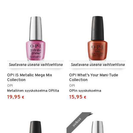
Saatavana useana vaihtoehtona
Saatavana useana vaihtoehtona
OPI IS Metallic Mega Mix
OPI What’s Your Mani-Tude
Collection
Collection
OPI
OPI
Metallinen syyskokoelma OPI:lta
OPI:n syyskokoelma
19,95
15,95
€
€
uutuus