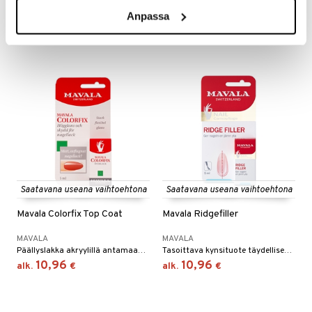
Nopeasti kuivuva geelinkaltainen päällyslakka IsaDoralta.
Hoitava aluslakka herkille kynsille Mavalalta.
Anpassa
7,94
17,95
€
€
Saatavana useana vaihtoehtona
Saatavana useana vaihtoehtona
Mavala Colorfix Top Coat
Mavala Ridgefiller
MAVALA
MAVALA
Päällyslakka akryylillä antamaan lisäkiiltoa ja suojaa Mavalalta
Tasoittava kynsituote täydelliseen manikyyriin Mavalalta
10,96
10,96
alk.
€
alk.
€