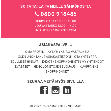
SOITA TAI LAITA MEILLE SÄHKÖPOSTIA
0800 9 18486
AUKIOLOAJAT: 10.00 - 16.00
LOUNASTAUKO 13.00 - 14.00
INFO@SHOPPING4NET.COM
ASIAKASPALVELU
OMA PROFIILI
KYSYMYKSIÄ & VASTAUKSIA
OLEN UNOHTANUT ASIAKASTIETONI
OTA YHTEYTTÄ
EDULLISET HINNAT
EHDOT - SHOPPING4NETIN MYYNTIEHDOT
EVÄSTEET
HENKILÖTIETOJEN SUOJAUS
KUMPPANIKSI
SHOPPING4NET
SEURAA MEITÄ MYÖS SIVUILLA
© 2026 SHOPPING4NET
•
SITEMAP