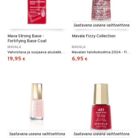
Saatavana useana vaihtoehtona
Mava Strong Base -
Mavala Fizzy Collection
Fortifying Base Coat
MAVALA
MAVALA
Vahvistava ja suojaava aluslakka, ehkäisee pehmeitä, ohuita ja helposti katkeilevia kynsiä - Mavala
Mavalan talvikokoelma 2024 - Fizzy Collection.
19,95
6,95
€
€
Saatavana useana vaihtoehtona
Saatavana useana vaihtoehtona