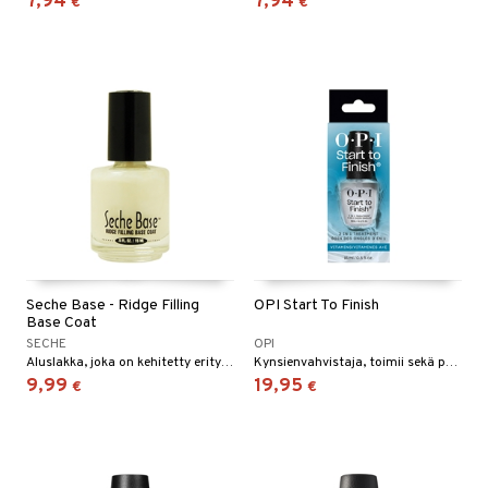
7,94
7,94
€
€
Seche Base - Ridge Filling
OPI Start To Finish
Base Coat
SECHE
OPI
Aluslakka, joka on kehitetty erityisesti tasoittamaan epätasaisuuksia, ihastuttavalta Secheltä!
Kynsienvahvistaja, toimii sekä päällys- että aluslakkana - OPI
9,99
19,95
€
€