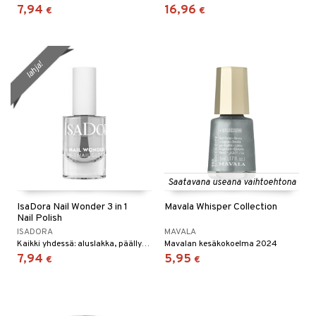
lipuna
matics Elixir
o
7,94
16,96
€
€
rumit
distus
ltenrajausväri
yx
inkosuoja
mänympärysvoiteet
rumit
makarvat
nique Happy
aihetta Miehille
lahja!
mien/Huulten Hoito
miväri
nique Happy For Men
nhoito
kkisiveltmit
kastus
kkivoide
teutus & Soujaus
tevoide
ranajo & Ihonpuhdistus
justusvoide
Saatavana useana vaihtoehtona
kipuna
IsaDora Nail Wonder 3 in 1
Mavala Whisper Collection
teri
Nail Polish
ISADORA
MAVALA
siväri
Kaikki yhdessä: aluslakka, päällyslakka ja kimalteleva kynsilakka ja kestävä lopputulos.
Mavalan kesäkokoelma 2024
7,94
5,95
€
€
mänrajauskynät