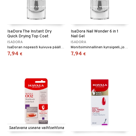
IsaDora The Instant Dry
IsaDora Nail Wonder 6 in 1
Quick Drying Top Coat
Nail Gel
ISADORA
ISADORA
IsaDoran nopeasti kuivuva päällyslakka
Monitoiminnallinen kynsigeeli, jossa on kuusi toiminnallisuutta täydelliseen kotimanikyyriin.
7,94
7,94
€
€
Saatavana useana vaihtoehtona