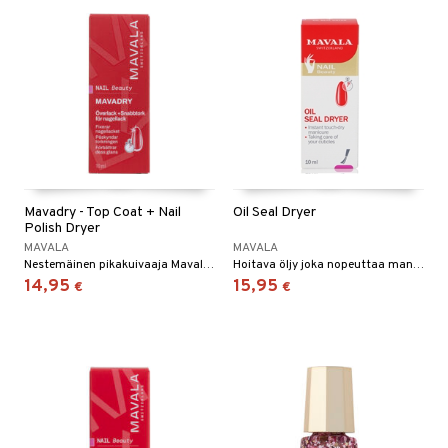
Mavadry - Top Coat + Nail
Oil Seal Dryer
Polish Dryer
MAVALA
MAVALA
Nestemäinen pikakuivaaja Mavalalta
Hoitava öljy joka nopeuttaa manikyyrin kuivumista Mavalalta
14,95
15,95
€
€