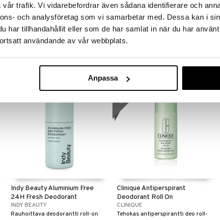
Cashmere Mist - Antiperspirant
Youth Dew - Roll On
vår trafik. Vi vidarebefordrar även sådana identifierare och anna
Deodorant Stick
Antiperspirant Deodorant
nnons- och analysföretag som vi samarbetar med. Dessa kan i sin
DKNY
ESTÉE LAUDER
har tillhandahållit eller som de har samlat in när du har använt
Antiperspirant deostick pehmeällä
Tehokas anti-perspirant roll-on
kukkaistuoksulla - Donna Karan
deodorantti - Estée Lauder
ortsatt användande av vår webbplats.
25,95
32,94
€
€
Anpassa
kampanja
-20%
Indy Beauty Aluminium Free
Clinique Antiperspirant
24H Fresh Deodorant
Deodorant Roll On
INDY BEAUTY
CLINIQUE
Rauhoittava deodorantti roll-on
Tehokas antiperspirantti deo roll-