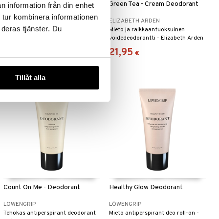
White Tea - Cream Deodorant
Green Tea - Cream Deodorant
n information från din enhet
 tur kombinera informationen
ELIZABETH ARDEN
ELIZABETH ARDEN
 deras tjänster. Du
Voidedeodorantti pehmeällä
Mieto ja raikkaantuoksuinen
kukkaistuoksulla - Elizabeth Arden
voidedeodorantti - Elizabeth Arden
23,95
21,95
€
€
Tillåt alla
Count On Me - Deodorant
Healthy Glow Deodorant
LÖWENGRIP
LÖWENGRIP
Tehokas antiperspirant deodorant
Mieto antiperspirant deo roll-on -