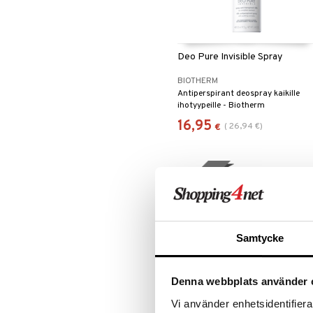
Deo Pure Invisible Spray
BIOTHERM
Antiperspirant deospray kaikille
ihotyypeille - Biotherm
16,95
(
26,94
€
)
€
uutuus
Samtycke
Denna webbplats använder 
Vi använder enhetsidentifierar