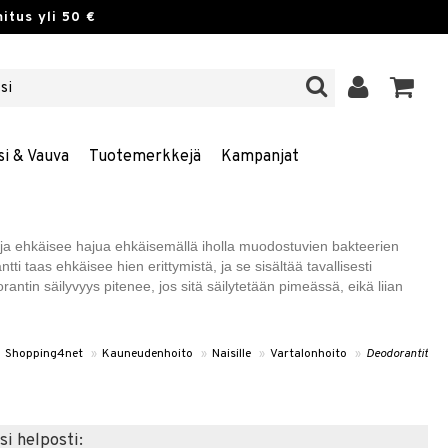
itus yli 50 €
si & Vauva
Tuotemerkkejä
Kampanjat
a ja ehkäisee hajua ehkäisemällä iholla muodostuvien bakteerien
i taas ehkäisee hien erittymistä, ja se sisältää tavallisesti
orantin säilyvyys pitenee, jos sitä säilytetään pimeässä, eikä liian
Shopping4net
»
Kauneudenhoito
»
Naisille
»
Vartalonhoito
»
Deodorantit
si helposti: