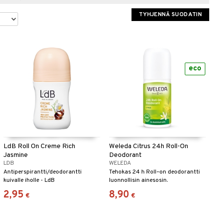
TYHJENNÄ SUODATIN
eco
LdB Roll On Creme Rich
Weleda Citrus 24h Roll-On
Jasmine
Deodorant
LDB
WELEDA
Antiperspirantti/deodorantti
Tehokas 24 h Roll–on deodorantti
kuivalle iholle - LdB
luonnollisin ainesosin.
2,95
8,90
€
€