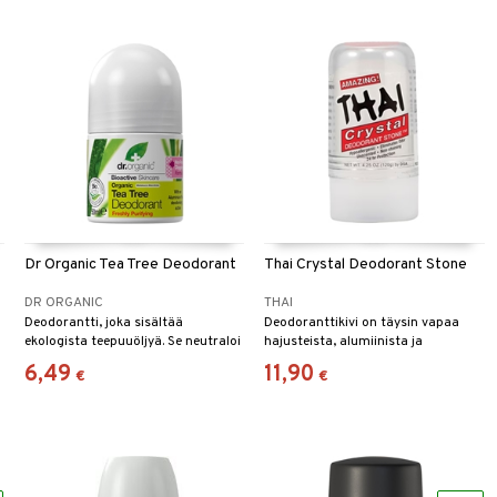
Dr Organic Tea Tree Deodorant
Thai Crystal Deodorant Stone
DR ORGANIC
THAI
Deodorantti, joka sisältää
Deodoranttikivi on täysin vapaa
ekologista teepuuöljyä. Se neutraloi
hajusteista, alumiinista ja
pahan hajun ja estää hajua
emulgointiaineista.
6,49
11,90
€
€
aiheuttavien bakteerien kasvua.