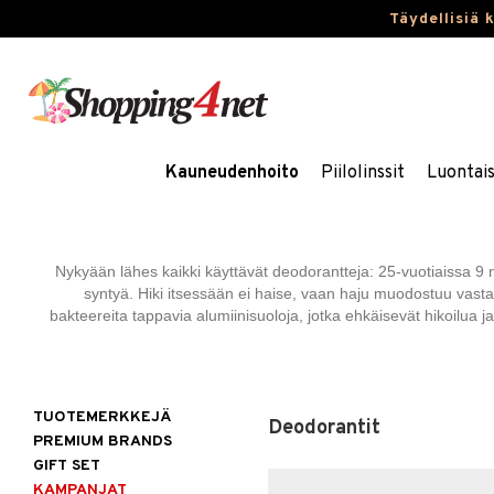
Täydellisiä 
Kauneudenhoito
Piilolinssit
Luontai
Nykyään lähes kaikki käyttävät deodorantteja: 25-vuotiaissa 9 
syntyä. Hiki itsessään ei haise, vaan haju muodostuu vasta k
bakteereita tappavia alumiinisuoloja, jotka ehkäisevät hikoilua ja 
TUOTEMERKKEJÄ
Deodorantit
PREMIUM BRANDS
GIFT SET
KAMPANJAT