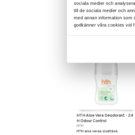
Be Delicious - Deodorant Stick
sociala medier och analysera 
till de sociala medier och a
DKNY
med annan information som du 
Alumiiniton ja alkoholiton
deodoranttistick DKNY:lta.
godkänner våra cookies vid f
17,95
€
HTH Aloe Vera Deodorant - 24
H Odour Control
HTH
HTH aloe veraa sisältävä