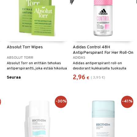
Absolut Torr Wipes
Adidas Control 48H
AntipPerspirant For Her Roll-On
ABSOLUT TORR
ADIDAS
Absolut Torr on erittäin tehokas
Adidas antiperspirant roll-on
antiperspirantti, joka estää hikoilua
deodorant kukkaisella tuoksulla
ja pahanhajuista hajua jopa 7
2,96
Seuraa
(
3,95
€
)
€
päivän ajan.
%
-30%
-41%