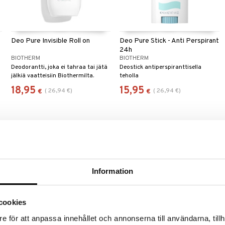
Deo Pure Invisible Roll on
Deo Pure Stick - Anti Perspirant
24h
BIOTHERM
BIOTHERM
Deodorantti, joka ei tahraa tai jätä
Deostick antiperspiranttisella
jälkiä vaatteisiin Biothermilta.
teholla
18,95
15,95
(
26,94
€
)
(
26,94
€
)
€
€
Information
cookies
e för att anpassa innehållet och annonserna till användarna, tillh