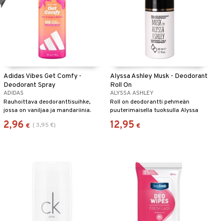
Adidas Vibes Get Comfy -
Alyssa Ashley Musk - Deodorant
Deodorant Spray
Roll On
ADIDAS
ALYSSA ASHLEY
Rauhoittava deodoranttisuihke,
Roll on deodorantti pehmeän
jossa on vaniljaa ja mandariinia.
puuterimaisella tuoksulla Alyssa
Ashleylta
2,96
12,95
(
3,95
€
)
€
€