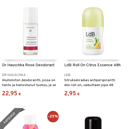
Dr Hauschka Rose Deodorant
LdB Roll On Citrus Essence 48h
DR HAUSCHKA
LDB
Alumiiniton deodorantti, jossa on
Sitruksenraikas antiperspirantti
hento ja hienostunut tuoksu, ja se
deo roll-on, vaikuttaen jopa 48
on erityisen ravitseva iholle. Auttaa
tuntia - LdB
22,95
2,95
€
€
säätelemään hikoilua. Ei tahraa
vaatteita.
kampanja
-25%