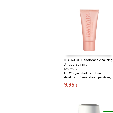
IDA WARG Deodorant Vitalizing
Antiperspirant
IDA WARG
Ida Wargin tehokas roll-on
deodorantti ananaksen, persikan,
mantelin ja vaniljan tuoksulla
9,95
€