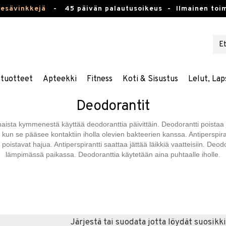
kesävinkkejä
-
45 päivän palautusoikeus -
Ilmainen toim
stuotteet
Apteekki
Fitness
Koti & Sisustus
Lelut, Lap
Deodorantit
naista kymmenestä käyttää deodoranttia päivittäin. Deodorantti poista
un se pääsee kontaktiin iholla olevien bakteerien kanssa. Antiperspirantt
poistavat hajua. Antiperspirantti saattaa jättää läikkiä vaatteisiin. Deod
lämpimässä paikassa. Deodoranttia käytetään aina puhtaalle iholle.
Järjestä tai suodata jotta löydät suosikki