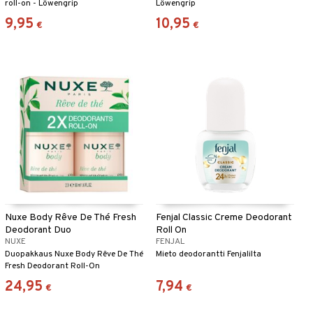
roll-on - Löwengrip
Löwengrip
9,95
10,95
€
€
Nuxe Body Rêve De Thé Fresh
Fenjal Classic Creme Deodorant
Deodorant Duo
Roll On
NUXE
FENJAL
Duopakkaus Nuxe Body Rêve De Thé
Mieto deodorantti Fenjalilta
Fresh Deodorant Roll-On
24,95
7,94
€
€