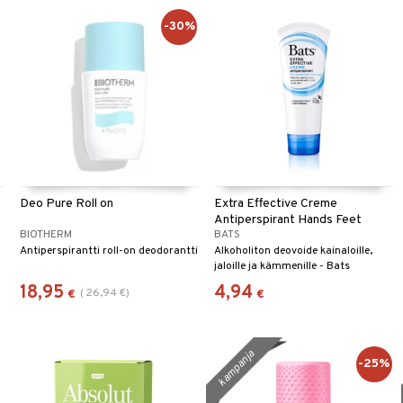
-30%
Deo Pure Roll on
Extra Effective Creme
Antiperspirant Hands Feet
BIOTHERM
BATS
Antiperspirantti roll-on deodorantti
Alkoholiton deovoide kainaloille,
jaloille ja kämmenille - Bats
18,95
4,94
(
26,94
€
)
€
€
kampanja
-25%