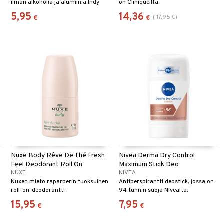
ilman alkoholia ja alumiinia Indy
on Cliniqueilta
Beauty -tuotemerkiltä.
5,95
14,36
(
17,95
€
)
€
€
Nuxe Body Rêve De Thé Fresh
Nivea Derma Dry Control
Feel Deodorant Roll On
Maximum Stick Deo
NUXE
NIVEA
Nuxen mieto raparperin tuoksuinen
Antiperspirantti deostick, jossa on
roll-on-deodorantti
94 tunnin suoja Nivealta.
15,95
7,95
€
€