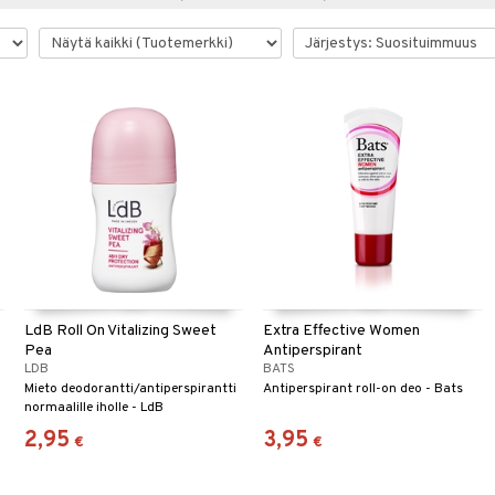
LdB Roll On Vitalizing Sweet
Extra Effective Women
Pea
Antiperspirant
LDB
BATS
Mieto deodorantti/antiperspirantti
Antiperspirant roll-on deo - Bats
normaalille iholle - LdB
2,95
3,95
€
€