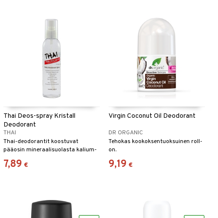
Thai Deos-spray Kristall
Virgin Coconut Oil Deodorant
Deodorant
THAI
DR ORGANIC
Thai-deodorantit koostuvat
Tehokas kookoksentuoksuinen roll-
pääosin mineraalisuolasta kalium-
on.
alun (Potassium alum), joka pitää
7,89
9,19
€
€
huolen hajua aiheuttavista
bakteereista tehokkaalla tavalla,
esim. kainaloissa, mutta silti
sulkematta ihohuokosia tai
estämättä ihon hengittämistä.
Thai-deodorantit ovat puhtaita
luonnontuotteita ja täysin vapaita