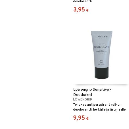
deodorantti
3,95
€
Löwengrip Sensitive -
Deodorant
LÖWENGRIP
Tehokas antiperspirant roll-on
deodorantti herkälle ja ärtyneelle
iholle - Löwengrip
9,95
€